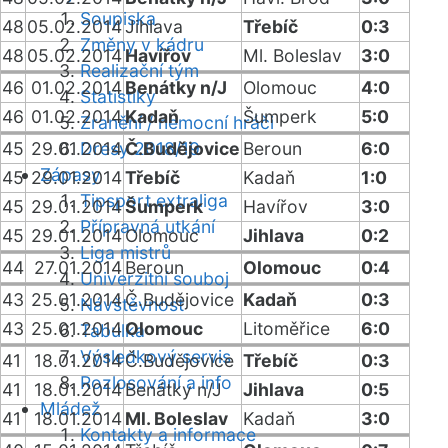
Soupiska
48
05.02.2014
Jihlava
Třebíč
0:3
Změny v kádru
48
05.02.2014
Havířov
Ml. Boleslav
3:0
Realizační tým
46
01.02.2014
Benátky n/J
Olomouc
4:0
Statistiky
46
01.02.2014
Kadaň
Šumperk
5:0
Zranění / nemocní hráči
45
29.01.2014
Dresy 2018/19
Č.Budějovice
Beroun
6:0
Zápasy
45
29.01.2014
Třebíč
Kadaň
1:0
Tipsport extraliga
45
29.01.2014
Šumperk
Havířov
3:0
Přípravná utkání
45
29.01.2014
Olomouc
Jihlava
0:2
Liga mistrů
44
27.01.2014
Beroun
Olomouc
0:4
Univerzitní souboj
43
25.01.2014
Č.Budějovice
Kadaň
0:3
Návštěvnost
43
25.01.2014
Olomouc
Litoměřice
6:0
Tabulka
Výsledkový servis
41
18.01.2014
Č.Budějovice
Třebíč
0:3
Rozlosování a info
41
18.01.2014
Benátky n/J
Jihlava
0:5
Mládež
41
18.01.2014
Ml. Boleslav
Kadaň
3:0
Kontakty a informace