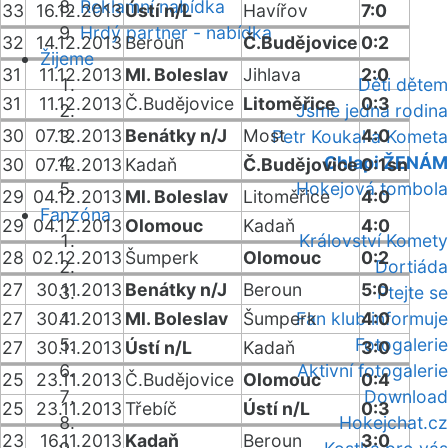
Reklamní nabídka
33
16.12.2013
Ústí n/L
Havířov
7:0
Hrdý partner - nabídka
32
14.12.2013
Beroun
Č.Budějovice
0:2
Žijeme
31
11.12.2013
Ml. Boleslav
Jihlava
2:0
Děti dětem
31
11.12.2013
Č.Budějovice
Litoměřice
0:3
Jsme jedna rodina
30
07.12.2013
Benátky n/J
Most
4:0
Petr Koukal a Kometa
Chlapi ŽENÁM
30
07.12.2013
Kadaň
Č.Budějovice
0:1sn
Hokejová tombola
29
04.12.2013
Ml. Boleslav
Litoměřice
4:0
Fanzóna
29
04.12.2013
Olomouc
Kadaň
4:0
Království Komety
28
02.12.2013
Šumperk
Olomouc
0:2
Dortiáda
27
30.11.2013
Benátky n/J
Beroun
5:0
Ptejte se
27
30.11.2013
Ml. Boleslav
Šumperk
Fan klub informuje
4:0
Fotogalerie
27
30.11.2013
Ústí n/L
Kadaň
3:0
Aktivní fotogalerie
25
23.11.2013
Č.Budějovice
Olomouc
0:4
Download
25
23.11.2013
Třebíč
Ústí n/L
0:3
Hokejchat.cz
23
16.11.2013
Kadaň
Beroun
3:0