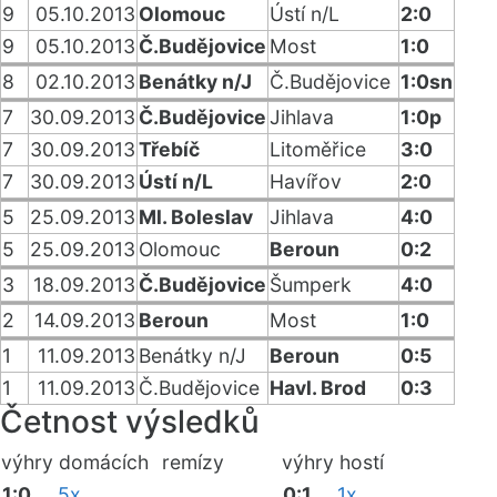
9
05.10.2013
Olomouc
Ústí n/L
2:0
9
05.10.2013
Č.Budějovice
Most
1:0
8
02.10.2013
Benátky n/J
Č.Budějovice
1:0sn
7
30.09.2013
Č.Budějovice
Jihlava
1:0p
7
30.09.2013
Třebíč
Litoměřice
3:0
7
30.09.2013
Ústí n/L
Havířov
2:0
5
25.09.2013
Ml. Boleslav
Jihlava
4:0
5
25.09.2013
Olomouc
Beroun
0:2
3
18.09.2013
Č.Budějovice
Šumperk
4:0
2
14.09.2013
Beroun
Most
1:0
1
11.09.2013
Benátky n/J
Beroun
0:5
1
11.09.2013
Č.Budějovice
Havl. Brod
0:3
Četnost výsledků
výhry domácích
remízy
výhry hostí
1:0
5x
0:1
1x