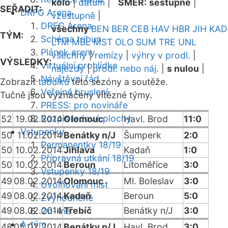
kolo
|
datum
|
SMĚR:
sestupně
|
SEŘADIT:
DRFG Arena
vzestupně
|
DRFG Arena
všechny
BEN
BER
CEB
HAV
HBR
JIH
KAD
TÝM:
Schéma tribun
LTM
MBL
MST
OLO
SUM
TRE
UNL
Plánek areny
všechny
|
remízy
|
výhry v prodl.
|
VÝSLEDKY:
Virtuální prohlídka
nájezdy
|
prodl. nebo náj.
|
s nulou
|
Návštěvní řád
Zobrazit
tabulku
této sezóny a soutěže.
Veřejné bruslení
Tučně jsou vyznačeny vítězné týmy.
PRESS: pro novináře
Rozpis ledové plochy
52
19.02.2014
Olomouc
Havl. Brod
11:0
Vstupenky
50
11.02.2014
Benátky n/J
Šumperk
2:0
Permanentky 18/19
50
10.02.2014
Jihlava
Kadaň
1:0
Přípravná utkání 18/19
50
10.02.2014
Beroun
Litoměřice
3:0
Vstupenky 18/19
49
08.02.2014
Olomouc
Ml. Boleslav
3:0
Uvolňování míst
49
08.02.2014
Kadaň
Beroun
5:0
Zvýhodněné
49
08.02.2014
Třebíč
Benátky n/J
3:0
On-line
A-tým
48
05.02.2014
Benátky n/J
Havl. Brod
3:0