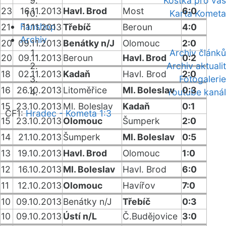
Kostka pro vás
23
16.11.2013
Havl. Brod
Most
6:0
Karta Kometa
Fanshop
21
11.11.2013
Třebíč
Beroun
4:0
Archiv
20
09.11.2013
Benátky n/J
Olomouc
2:0
Archiv článků
20
09.11.2013
Beroun
Havl. Brod
0:2
Archiv aktualit
18
02.11.2013
Kadaň
Havl. Brod
2:0
Fotogalerie
16
26.10.2013
Litoměřice
Ml. Boleslav
0:3
Youtube kanál
15
23.10.2013
Ml. Boleslav
Kadaň
0:1
ČF1:
Hradec - Kometa 1:3
15
23.10.2013
Olomouc
Šumperk
2:0
14
21.10.2013
Šumperk
Ml. Boleslav
0:5
13
19.10.2013
Havl. Brod
Olomouc
1:0
12
16.10.2013
Ml. Boleslav
Havl. Brod
6:0
11
12.10.2013
Olomouc
Havířov
7:0
10
09.10.2013
Benátky n/J
Třebíč
0:3
10
09.10.2013
Ústí n/L
Č.Budějovice
3:0