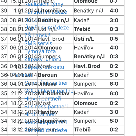
40
15.01.2014
Třebíč
Olomouc
0:7
Realizační týmy
39
11.01.2014
Litoměřice
Benátky n/J
4:0
Partneři mládeže
Nábor dětí
38
08.01.2014
Benátky n/J
Kadaň
3:0
Úspěchy mládeže
38
08.01.2014
Ústí n/L
Třebíč
0:3
ZŠ Labská
37
06.01.2014
Havl. Brod
Ústí n/L
0:5
SMS servis
37
06.01.2014
Olomouc
Havířov
4:0
Týmová fota
37
06.01.2014
Šumperk
Benátky n/J
0:3
Zápasy juniorů
36
04.01.2014
Most
Havl. Brod
0:2
Zápasy dorostu
36
04.01.2014
Partneři
Beroun
Kadaň
5:0
Generální partner
36
04.01.2014
Jihlava
Šumperk
6:0
GOLD hlavní partner
35
21.12.2013
Ml. Boleslav
Havířov
6:0
Hlavní partneři
34
18.12.2013
Most
Olomouc
0:2
Business partneři
34
18.12.2013
Havířov
Kadaň
3:0
Hrdí partneři
34
18.12.2013
Litoměřice
Šumperk
5:0
Mediální partneři
34
18.12.2013
Beroun
Třebíč
0:2
Partneři mládeže