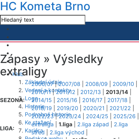
HC Kometa Brno
Zápasy »
Výsledky
extraligy
Klub
Základní údaje
2006/07
|
2007/08
|
2008/09
|
2009/10
|
Vedení a kontakty
2010/11
|
2011/12
|
2012/13
|
2013/14
|
Logo
SEZONA:
2014/15
|
2015/16
|
2016/17
|
2017/18
|
Historie
2018/19
|
2019/20
|
2020/21
|
2021/22
|
Podrobná historie
2022/23
|
2023/24
|
2024/25
|
2025/26
|
Ke stažení
extraliga
|
1.liga
|
2.liga západ
|
2.liga
LIGA:
Kariéra
střed
|
2.liga východ
|
Redakce webu