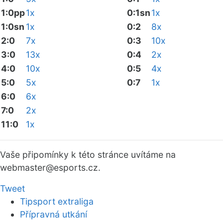
1:0pp
1x
0:1sn
1x
1:0sn
1x
0:2
8x
2:0
7x
0:3
10x
3:0
13x
0:4
2x
4:0
10x
0:5
4x
5:0
5x
0:7
1x
6:0
6x
7:0
2x
11:0
1x
Vaše připomínky k této stránce uvítáme na
webmaster
@esports.cz.
Tweet
Tipsport extraliga
Přípravná utkání