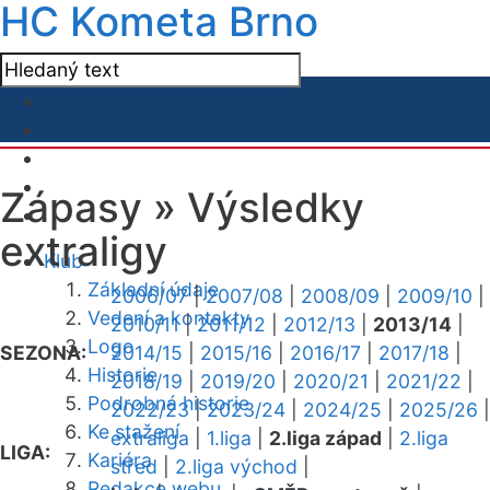
HC Kometa Brno
Zápasy »
Výsledky
extraligy
Klub
Základní údaje
2006/07
|
2007/08
|
2008/09
|
2009/10
|
Vedení a kontakty
2010/11
|
2011/12
|
2012/13
|
2013/14
|
Logo
SEZONA:
2014/15
|
2015/16
|
2016/17
|
2017/18
|
Historie
2018/19
|
2019/20
|
2020/21
|
2021/22
|
Podrobná historie
2022/23
|
2023/24
|
2024/25
|
2025/26
|
Ke stažení
extraliga
|
1.liga
|
2.liga západ
|
2.liga
LIGA:
Kariéra
střed
|
2.liga východ
|
Redakce webu