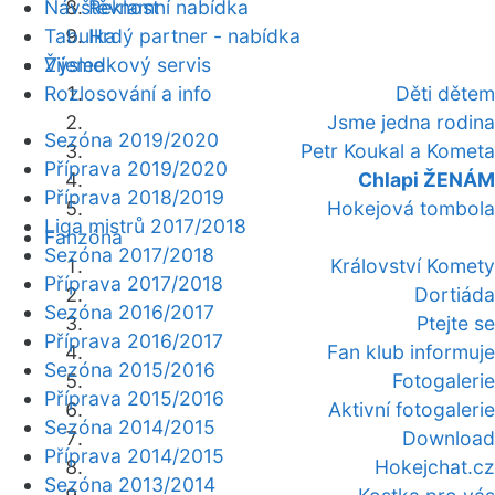
Návštěvnost
Reklamní nabídka
Tabulka
Hrdý partner - nabídka
Žijeme
Výsledkový servis
Rozlosování a info
Děti dětem
Jsme jedna rodina
Sezóna 2019/2020
Petr Koukal a Kometa
Příprava 2019/2020
Chlapi ŽENÁM
Příprava 2018/2019
Hokejová tombola
Liga mistrů 2017/2018
Fanzóna
Sezóna 2017/2018
Království Komety
Příprava 2017/2018
Dortiáda
Sezóna 2016/2017
Ptejte se
Příprava 2016/2017
Fan klub informuje
Sezóna 2015/2016
Fotogalerie
Příprava 2015/2016
Aktivní fotogalerie
Sezóna 2014/2015
Download
Příprava 2014/2015
Hokejchat.cz
Sezóna 2013/2014