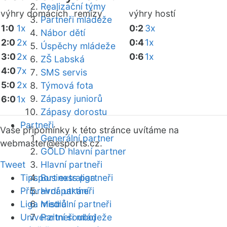
Realizační týmy
výhry domácích
remízy
výhry hostí
Partneři mládeže
1:0
1x
0:2
3x
Nábor dětí
2:0
2x
0:4
1x
Úspěchy mládeže
3:0
2x
0:6
1x
ZŠ Labská
4:0
7x
SMS servis
5:0
2x
Týmová fota
Zápasy juniorů
6:0
1x
Zápasy dorostu
Partneři
Vaše připomínky k této stránce uvítáme na
Generální partner
webmaster
@esports.cz.
GOLD hlavní partner
Tweet
Hlavní partneři
Tipsport extraliga
Business partneři
Přípravná utkání
Hrdí partneři
Liga mistrů
Mediální partneři
Univerzitní souboj
Partneři mládeže