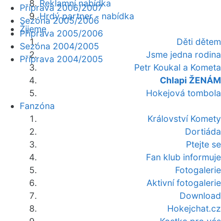
Reklamní nabídka
Příprava 2006/2007
Hrdý partner - nabídka
Sezóna 2005/2006
Žijeme
Příprava 2005/2006
Děti dětem
Sezóna 2004/2005
Jsme jedna rodina
Příprava 2004/2005
Petr Koukal a Kometa
Chlapi ŽENÁM
Hokejová tombola
Fanzóna
Království Komety
Dortiáda
Ptejte se
Fan klub informuje
Fotogalerie
Aktivní fotogalerie
Download
Hokejchat.cz