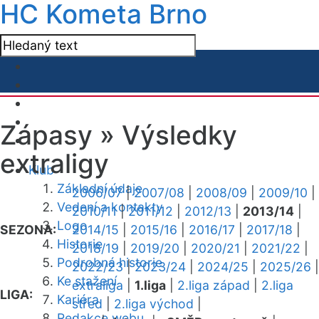
HC Kometa Brno
Zápasy »
Výsledky
extraligy
Klub
Základní údaje
2006/07
|
2007/08
|
2008/09
|
2009/10
|
Vedení a kontakty
2010/11
|
2011/12
|
2012/13
|
2013/14
|
Logo
SEZONA:
2014/15
|
2015/16
|
2016/17
|
2017/18
|
Historie
2018/19
|
2019/20
|
2020/21
|
2021/22
|
Podrobná historie
2022/23
|
2023/24
|
2024/25
|
2025/26
|
Ke stažení
extraliga
|
1.liga
|
2.liga západ
|
2.liga
LIGA:
Kariéra
střed
|
2.liga východ
|
Redakce webu