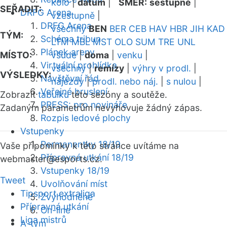
kolo
|
datum
|
SMĚR:
sestupně
|
SEŘADIT:
DRFG Arena
vzestupně
|
DRFG Arena
všechny
BEN
BER
CEB
HAV
HBR
JIH
KAD
TÝM:
Schéma tribun
LTM
MBL
MST
OLO
SUM
TRE
UNL
Plánek areny
MÍSTO:
všude
|
doma
|
venku
|
Virtuální prohlídka
všechny
|
remízy
|
výhry v prodl.
|
VÝSLEDKY:
Návštěvní řád
nájezdy
|
prodl. nebo náj.
|
s nulou
|
Veřejné bruslení
Zobrazit
tabulku
této sezóny a soutěže.
PRESS: pro novináře
Zadaným parametrům nevyhovuje žádný zápas.
Rozpis ledové plochy
Vstupenky
Permanentky 18/19
Vaše připomínky k této stránce uvítáme na
Přípravná utkání 18/19
webmaster
@esports.cz.
Vstupenky 18/19
Tweet
Uvolňování míst
Tipsport extraliga
Zvýhodněné
Přípravná utkání
On-line
Liga mistrů
A-tým