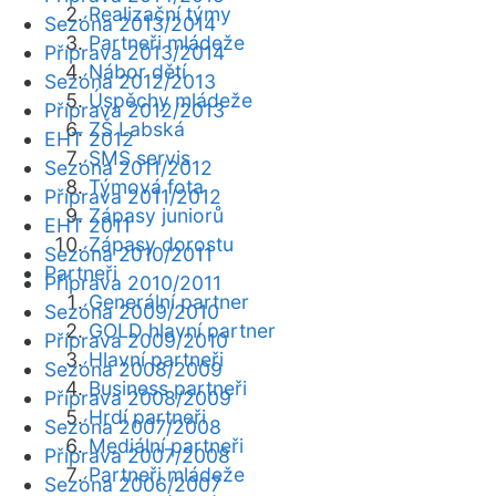
Realizační týmy
Sezóna 2013/2014
Partneři mládeže
Příprava 2013/2014
Nábor dětí
Sezóna 2012/2013
Úspěchy mládeže
Příprava 2012/2013
ZŠ Labská
EHT 2012
SMS servis
Sezóna 2011/2012
Týmová fota
Příprava 2011/2012
Zápasy juniorů
EHT 2011
Zápasy dorostu
Sezóna 2010/2011
Partneři
Příprava 2010/2011
Generální partner
Sezóna 2009/2010
GOLD hlavní partner
Příprava 2009/2010
Hlavní partneři
Sezóna 2008/2009
Business partneři
Příprava 2008/2009
Hrdí partneři
Sezóna 2007/2008
Mediální partneři
Příprava 2007/2008
Partneři mládeže
Sezóna 2006/2007