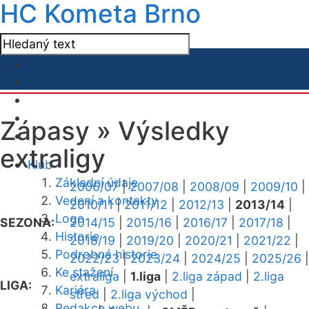
HC Kometa Brno
Zápasy »
Výsledky
extraligy
Klub
Základní údaje
2006/07
|
2007/08
|
2008/09
|
2009/10
|
Vedení a kontakty
2010/11
|
2011/12
|
2012/13
|
2013/14
|
Logo
SEZONA:
2014/15
|
2015/16
|
2016/17
|
2017/18
|
Historie
2018/19
|
2019/20
|
2020/21
|
2021/22
|
Podrobná historie
2022/23
|
2023/24
|
2024/25
|
2025/26
|
Ke stažení
extraliga
|
1.liga
|
2.liga západ
|
2.liga
LIGA:
Kariéra
střed
|
2.liga východ
|
Redakce webu