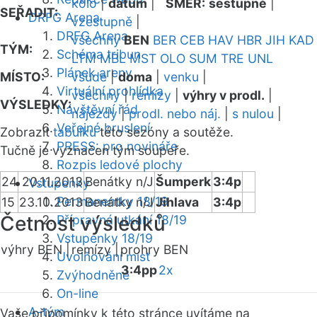
kolo
|
datum
|
SMĚR:
sestupně
|
SEŘADIT:
DRFG Arena
vzestupně
|
DRFG Arena
všechny
BEN
BER
CEB
HAV
HBR
JIH
KAD
TÝM:
Schéma tribun
LTM
MBL
MST
OLO
SUM
TRE
UNL
Plánek areny
MÍSTO:
všude
|
doma
|
venku
|
Virtuální prohlídka
všechny
|
remízy
|
výhry v prodl.
|
VÝSLEDKY:
Návštěvní řád
nájezdy
|
prodl. nebo náj.
|
s nulou
|
Veřejné bruslení
Zobrazit
tabulku
této sezóny a soutěže.
PRESS: pro novináře
Tučně je vyznačen tým soupeře.
Rozpis ledové plochy
24
20.11.2013
Benátky n/J
Šumperk
3:4p
Vstupenky
Permanentky 18/19
15
23.10.2013
Benátky n/J
Jihlava
3:4p
Četnost výsledků
Přípravná utkání 18/19
Vstupenky 18/19
výhry BEN |
remízy |
prohry BEN
Uvolňování míst
3:4pp
2x
Zvýhodněné
On-line
A-tým
Vaše připomínky k této stránce uvítáme na