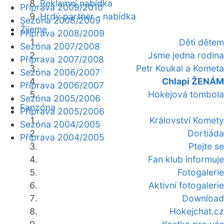
Reklamní nabídka
Příprava 2009/2010
Hrdý partner - nabídka
Sezóna 2008/2009
Žijeme
Příprava 2008/2009
Děti dětem
Sezóna 2007/2008
Jsme jedna rodina
Příprava 2007/2008
Petr Koukal a Kometa
Sezóna 2006/2007
Chlapi ŽENÁM
Příprava 2006/2007
Hokejová tombola
Sezóna 2005/2006
Fanzóna
Příprava 2005/2006
Království Komety
Sezóna 2004/2005
Dortiáda
Příprava 2004/2005
Ptejte se
Fan klub informuje
Fotogalerie
Aktivní fotogalerie
Download
Hokejchat.cz