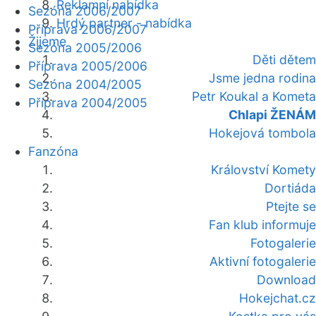
Reklamní nabídka
Sezóna 2006/2007
Hrdý partner - nabídka
Příprava 2006/2007
Žijeme
Sezóna 2005/2006
Děti dětem
Příprava 2005/2006
Jsme jedna rodina
Sezóna 2004/2005
Petr Koukal a Kometa
Příprava 2004/2005
Chlapi ŽENÁM
Hokejová tombola
Fanzóna
Království Komety
Dortiáda
Ptejte se
Fan klub informuje
Fotogalerie
Aktivní fotogalerie
Download
Hokejchat.cz