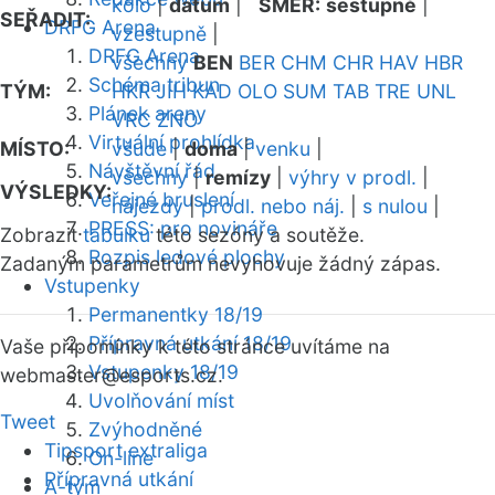
kolo
|
datum
|
SMĚR:
sestupně
|
SEŘADIT:
DRFG Arena
vzestupně
|
DRFG Arena
všechny
BEN
BER
CHM
CHR
HAV
HBR
Schéma tribun
TÝM:
HKR
JIH
KAD
OLO
SUM
TAB
TRE
UNL
Plánek areny
VRC
ZNO
Virtuální prohlídka
MÍSTO:
všude
|
doma
|
venku
|
Návštěvní řád
všechny
|
remízy
|
výhry v prodl.
|
VÝSLEDKY:
Veřejné bruslení
nájezdy
|
prodl. nebo náj.
|
s nulou
|
PRESS: pro novináře
Zobrazit
tabulku
této sezóny a soutěže.
Rozpis ledové plochy
Zadaným parametrům nevyhovuje žádný zápas.
Vstupenky
Permanentky 18/19
Přípravná utkání 18/19
Vaše připomínky k této stránce uvítáme na
Vstupenky 18/19
webmaster
@esports.cz.
Uvolňování míst
Tweet
Zvýhodněné
Tipsport extraliga
On-line
Přípravná utkání
A-tým