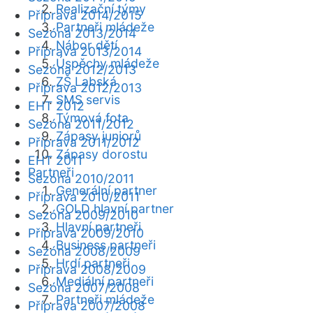
Realizační týmy
Příprava 2014/2015
Partneři mládeže
Sezóna 2013/2014
Nábor dětí
Příprava 2013/2014
Úspěchy mládeže
Sezóna 2012/2013
ZŠ Labská
Příprava 2012/2013
SMS servis
EHT 2012
Týmová fota
Sezóna 2011/2012
Zápasy juniorů
Příprava 2011/2012
Zápasy dorostu
EHT 2011
Partneři
Sezóna 2010/2011
Generální partner
Příprava 2010/2011
GOLD hlavní partner
Sezóna 2009/2010
Hlavní partneři
Příprava 2009/2010
Business partneři
Sezóna 2008/2009
Hrdí partneři
Příprava 2008/2009
Mediální partneři
Sezóna 2007/2008
Partneři mládeže
Příprava 2007/2008