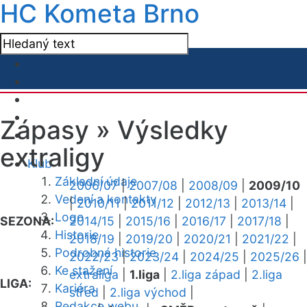
HC Kometa Brno
Zápasy »
Výsledky
extraligy
Klub
Základní údaje
2006/07
|
2007/08
|
2008/09
|
2009/10
Vedení a kontakty
|
2010/11
|
2011/12
|
2012/13
|
2013/14
|
Logo
SEZONA:
2014/15
|
2015/16
|
2016/17
|
2017/18
|
Historie
2018/19
|
2019/20
|
2020/21
|
2021/22
|
Podrobná historie
2022/23
|
2023/24
|
2024/25
|
2025/26
|
Ke stažení
extraliga
|
1.liga
|
2.liga západ
|
2.liga
LIGA:
Kariéra
střed
|
2.liga východ
|
Redakce webu