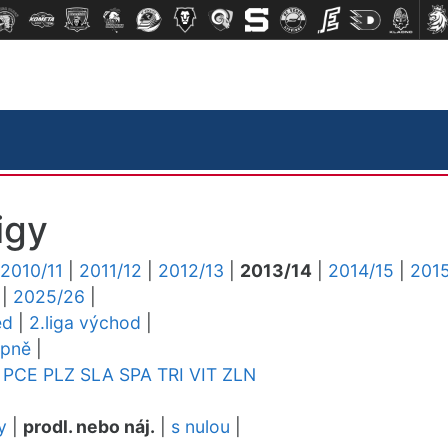
igy
2010/11
|
2011/12
|
2012/13
|
2013/14
|
2014/15
|
2015
|
2025/26
|
ed
|
2.liga východ
|
upně
|
PCE
PLZ
SLA
SPA
TRI
VIT
ZLN
y
|
prodl. nebo náj.
|
s nulou
|