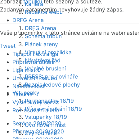
Zobrazit
tabulku
této sezóny a soutěže.
Kariéra
Zadaným parametrům nevyhovuje žádný zápas.
Redakce webu
DRFG Arena
DRFG Arena
Vaše připomínky k této stránce uvítáme na webmaste
Schéma tribun
Plánek areny
Tweet
Virtuální prohlídka
Tipsport extraliga
Návštěvní řád
Přípravná utkání
Veřejné bruslení
Liga mistrů
PRESS: pro novináře
Univerzitní souboj
Rozpis ledové plochy
Návštěvnost
Vstupenky
Tabulka
Permanentky 18/19
Výsledkový servis
Přípravná utkání 18/19
Rozlosování a info
Vstupenky 18/19
Sezóna 2019/2020
Uvolňování míst
Příprava 2019/2020
Zvýhodněné