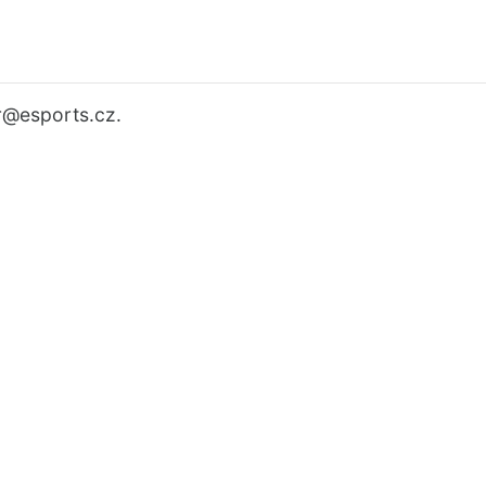
r
@esports.cz.