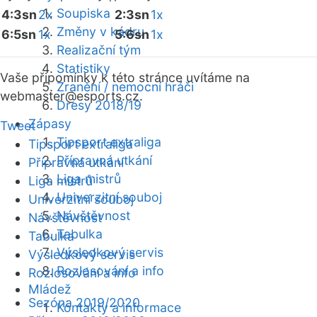
Soupiska
4:3sn
2x
2:3sn
1x
Změny v kádru
6:5sn
1x
5:6sn
1x
Realizační tým
Statistiky
Vaše připomínky k této stránce uvítáme na
Zranění / nemocní hráči
webmaster
@esports.cz.
Dresy 2018/19
Zápasy
Tweet
Tipsport extraliga
Tipsport extraliga
Přípravná utkání
Přípravná utkání
Liga mistrů
Liga mistrů
Univerzitní souboj
Univerzitní souboj
Návštěvnost
Návštěvnost
Tabulka
Tabulka
Výsledkový servis
Výsledkový servis
Rozlosování a info
Rozlosování a info
Mládež
Sezóna 2019/2020
Kontakty a informace