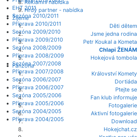
Reklamní nabídka
EHT 2011
Hrdý partner - nabídka
Sezóna 2010/2011
Žijeme
Příprava 2010/2011
Děti dětem
Sezóna 2009/2010
Jsme jedna rodina
Příprava 2009/2010
Petr Koukal a Kometa
Sezóna 2008/2009
Chlapi ŽENÁM
Příprava 2008/2009
Hokejová tombola
Sezóna 2007/2008
Fanzóna
Příprava 2007/2008
Království Komety
Sezóna 2006/2007
Dortiáda
Příprava 2006/2007
Ptejte se
Sezóna 2005/2006
Fan klub informuje
Příprava 2005/2006
Fotogalerie
Sezóna 2004/2005
Aktivní fotogalerie
Příprava 2004/2005
Download
Hokejchat.cz