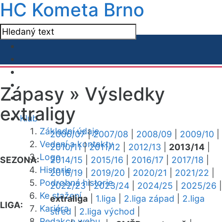
HC Kometa Brno
Zápasy »
Výsledky
extraligy
Klub
Základní údaje
2006/07
|
2007/08
|
2008/09
|
2009/10
|
Vedení a kontakty
2010/11
|
2011/12
|
2012/13
|
2013/14
|
Logo
SEZONA:
2014/15
|
2015/16
|
2016/17
|
2017/18
|
Historie
2018/19
|
2019/20
|
2020/21
|
2021/22
|
Podrobná historie
2022/23
|
2023/24
|
2024/25
|
2025/26
|
Ke stažení
extraliga
|
1.liga
|
2.liga západ
|
2.liga
LIGA:
Kariéra
střed
|
2.liga východ
|
Redakce webu