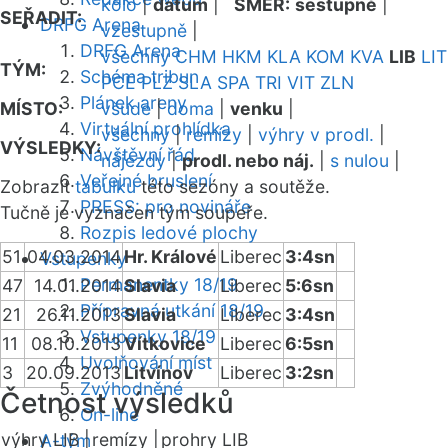
kolo
|
datum
|
SMĚR:
sestupně
|
SEŘADIT:
DRFG Arena
vzestupně
|
DRFG Arena
všechny
CHM
HKM
KLA
KOM
KVA
LIB
LIT
TÝM:
Schéma tribun
PCE
PLZ
SLA
SPA
TRI
VIT
ZLN
Plánek areny
MÍSTO:
všude
|
doma
|
venku
|
Virtuální prohlídka
všechny
|
remízy
|
výhry v prodl.
|
VÝSLEDKY:
Návštěvní řád
nájezdy
|
prodl. nebo náj.
|
s nulou
|
Veřejné bruslení
Zobrazit
tabulku
této sezóny a soutěže.
PRESS: pro novináře
Tučně je vyznačen tým soupeře.
Rozpis ledové plochy
51
04.03.2014
Hr. Králové
Liberec
3:4sn
Vstupenky
Permanentky 18/19
47
14.01.2014
Slavia
Liberec
5:6sn
Přípravná utkání 18/19
21
26.11.2013
Slavia
Liberec
3:4sn
Vstupenky 18/19
11
08.10.2013
Vítkovice
Liberec
6:5sn
Uvolňování míst
3
20.09.2013
Litvínov
Liberec
3:2sn
Zvýhodněné
Četnost výsledků
On-line
výhry LIB |
remízy |
prohry LIB
A-tým