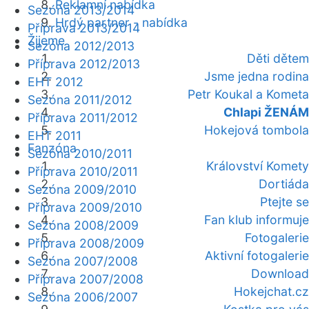
Reklamní nabídka
Sezóna 2013/2014
Hrdý partner - nabídka
Příprava 2013/2014
Žijeme
Sezóna 2012/2013
Děti dětem
Příprava 2012/2013
Jsme jedna rodina
EHT 2012
Petr Koukal a Kometa
Sezóna 2011/2012
Chlapi ŽENÁM
Příprava 2011/2012
Hokejová tombola
EHT 2011
Fanzóna
Sezóna 2010/2011
Království Komety
Příprava 2010/2011
Dortiáda
Sezóna 2009/2010
Ptejte se
Příprava 2009/2010
Fan klub informuje
Sezóna 2008/2009
Fotogalerie
Příprava 2008/2009
Aktivní fotogalerie
Sezóna 2007/2008
Download
Příprava 2007/2008
Hokejchat.cz
Sezóna 2006/2007