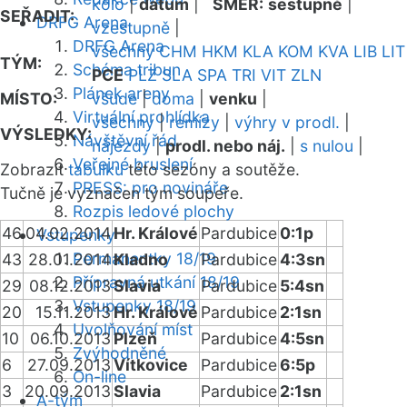
kolo
|
datum
|
SMĚR:
sestupně
|
SEŘADIT:
DRFG Arena
vzestupně
|
DRFG Arena
všechny
CHM
HKM
KLA
KOM
KVA
LIB
LIT
TÝM:
Schéma tribun
PCE
PLZ
SLA
SPA
TRI
VIT
ZLN
Plánek areny
MÍSTO:
všude
|
doma
|
venku
|
Virtuální prohlídka
všechny
|
remízy
|
výhry v prodl.
|
VÝSLEDKY:
Návštěvní řád
nájezdy
|
prodl. nebo náj.
|
s nulou
|
Veřejné bruslení
Zobrazit
tabulku
této sezóny a soutěže.
PRESS: pro novináře
Tučně je vyznačen tým soupeře.
Rozpis ledové plochy
46
04.02.2014
Hr. Králové
Pardubice
0:1p
Vstupenky
Permanentky 18/19
43
28.01.2014
Kladno
Pardubice
4:3sn
Přípravná utkání 18/19
29
08.12.2013
Slavia
Pardubice
5:4sn
Vstupenky 18/19
20
15.11.2013
Hr. Králové
Pardubice
2:1sn
Uvolňování míst
10
06.10.2013
Plzeň
Pardubice
4:5sn
Zvýhodněné
6
27.09.2013
Vítkovice
Pardubice
6:5p
On-line
3
20.09.2013
Slavia
Pardubice
2:1sn
A-tým