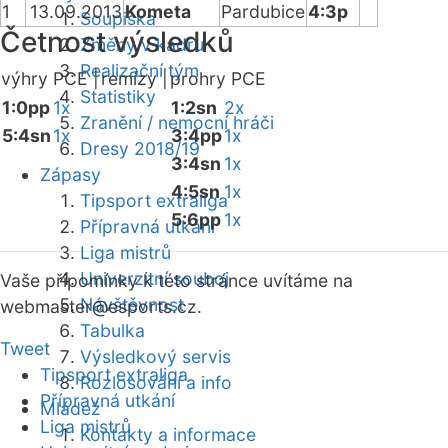
1
13.09.2013
Kometa
Pardubice
4:3p
Soupiska
Četnost výsledků
Změny v kádru
Realizační tým
výhry PCE |
remízy |
prohry PCE
Statistiky
1:0pp
1x
1:2sn
2x
Zranění / nemocní hráči
5:4sn
1x
3:4pp
1x
Dresy 2018/19
3:4sn
1x
Zápasy
4:5sn
1x
Tipsport extraliga
5:6pp
1x
Přípravná utkání
Liga mistrů
Univerzitní souboj
Vaše připomínky k této stránce uvítáme na
Návštěvnost
webmaster
@esports.cz.
Tabulka
Tweet
Výsledkový servis
Tipsport extraliga
Rozlosování a info
Přípravná utkání
Mládež
Liga mistrů
Kontakty a informace