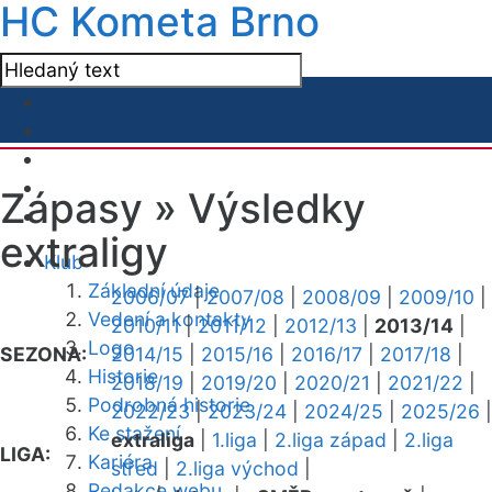
HC Kometa Brno
Zápasy »
Výsledky
extraligy
Klub
Základní údaje
2006/07
|
2007/08
|
2008/09
|
2009/10
|
Vedení a kontakty
2010/11
|
2011/12
|
2012/13
|
2013/14
|
Logo
SEZONA:
2014/15
|
2015/16
|
2016/17
|
2017/18
|
Historie
2018/19
|
2019/20
|
2020/21
|
2021/22
|
Podrobná historie
2022/23
|
2023/24
|
2024/25
|
2025/26
|
Ke stažení
extraliga
|
1.liga
|
2.liga západ
|
2.liga
LIGA:
Kariéra
střed
|
2.liga východ
|
Redakce webu