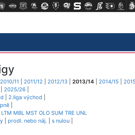
igy
2010/11
|
2011/12
|
2012/13
|
2013/14
|
2014/15
|
2015
|
2025/26
|
ed
|
2.liga východ
|
upně
|
LTM
MBL
MST
OLO
SUM
TRE
UNL
dy
|
prodl. nebo náj.
|
s nulou
|