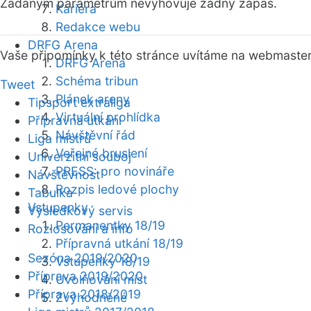
Zadaným parametrům nevyhovuje žádný zápas.
Kariéra
Redakce webu
DRFG Arena
Vaše připomínky k této stránce uvítáme na webmaste
DRFG Arena
Schéma tribun
Tweet
Plánek areny
Tipsport extraliga
Virtuální prohlídka
Přípravná utkání
Návštěvní řád
Liga mistrů
Veřejné bruslení
Univerzitní souboj
PRESS: pro novináře
Návštěvnost
Rozpis ledové plochy
Tabulka
Vstupenky
Výsledkový servis
Permanentky 18/19
Rozlosování a info
Přípravná utkání 18/19
Sezóna 2019/2020
Vstupenky 18/19
Příprava 2019/2020
Uvolňování míst
Příprava 2018/2019
Zvýhodněné