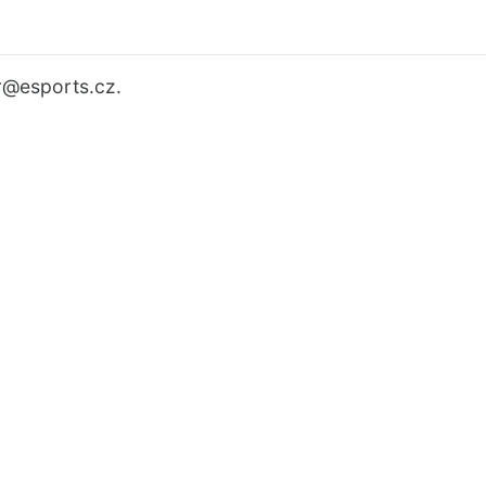
r
@esports.cz.