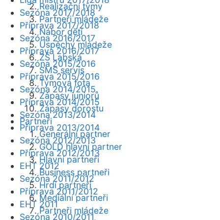
Realizační týmy
Sezóna 2017/2018
Partneři mládeže
Příprava 2017/2018
Nábor dětí
Sezóna 2016/2017
Úspěchy mládeže
Příprava 2016/2017
ZŠ Labská
Sezóna 2015/2016
SMS servis
Příprava 2015/2016
Týmová fota
Sezóna 2014/2015
Zápasy juniorů
Příprava 2014/2015
Zápasy dorostu
Sezóna 2013/2014
Partneři
Příprava 2013/2014
Generální partner
Sezóna 2012/2013
GOLD hlavní partner
Příprava 2012/2013
Hlavní partneři
EHT 2012
Business partneři
Sezóna 2011/2012
Hrdí partneři
Příprava 2011/2012
Mediální partneři
EHT 2011
Partneři mládeže
Sezóna 2010/2011