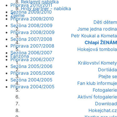
Reklamní nabídka
Příprava 2010/2011
Hrdý partner - nabídka
Sezóna 2009/2010
Žijeme
Příprava 2009/2010
Děti dětem
Sezóna 2008/2009
Jsme jedna rodina
Příprava 2008/2009
Petr Koukal a Kometa
Sezóna 2007/2008
Chlapi ŽENÁM
Příprava 2007/2008
Hokejová tombola
Sezóna 2006/2007
Fanzóna
Příprava 2006/2007
Království Komety
Sezóna 2005/2006
Dortiáda
Příprava 2005/2006
Ptejte se
Sezóna 2004/2005
Fan klub informuje
Příprava 2004/2005
Fotogalerie
Aktivní fotogalerie
Download
Hokejchat.cz