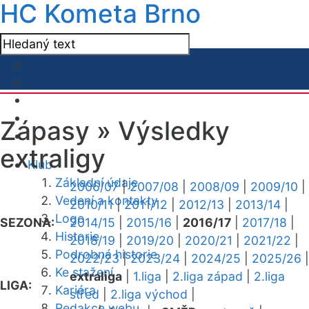
HC Kometa Brno
Zápasy »
Výsledky
extraligy
Klub
Základní údaje
2006/07
|
2007/08
|
2008/09
|
2009/10
|
Vedení a kontakty
2010/11
|
2011/12
|
2012/13
|
2013/14
|
Logo
SEZONA:
2014/15
|
2015/16
|
2016/17
|
2017/18
|
Historie
2018/19
|
2019/20
|
2020/21
|
2021/22
|
Podrobná historie
2022/23
|
2023/24
|
2024/25
|
2025/26
|
Ke stažení
extraliga
|
1.liga
|
2.liga západ
|
2.liga
LIGA:
Kariéra
střed
|
2.liga východ
|
Redakce webu