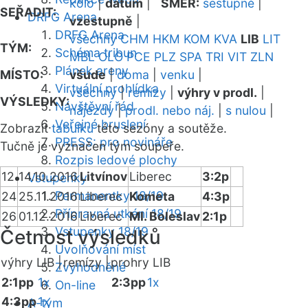
kolo
|
datum
|
SMĚR:
sestupně
|
SEŘADIT:
DRFG Arena
vzestupně
|
DRFG Arena
všechny
CHM
HKM
KOM
KVA
LIB
LIT
TÝM:
Schéma tribun
MBL
OLO
PCE
PLZ
SPA
TRI
VIT
ZLN
Plánek areny
MÍSTO:
všude
|
doma
|
venku
|
Virtuální prohlídka
všechny
|
remízy
|
výhry v prodl.
|
VÝSLEDKY:
Návštěvní řád
nájezdy
|
prodl. nebo náj.
|
s nulou
|
Veřejné bruslení
Zobrazit
tabulku
této sezóny a soutěže.
PRESS: pro novináře
Tučně je vyznačen tým soupeře.
Rozpis ledové plochy
12
14.10.2016
Litvínov
Liberec
3:2p
Vstupenky
Permanentky 18/19
24
25.11.2016
Liberec
Kometa
4:3p
Přípravná utkání 18/19
26
01.12.2016
Liberec
Ml. Boleslav
2:1p
Vstupenky 18/19
Četnost výsledků
Uvolňování míst
výhry LIB |
remízy |
prohry LIB
Zvýhodněné
2:1pp
1x
2:3pp
1x
On-line
4:3pp
1x
A-tým