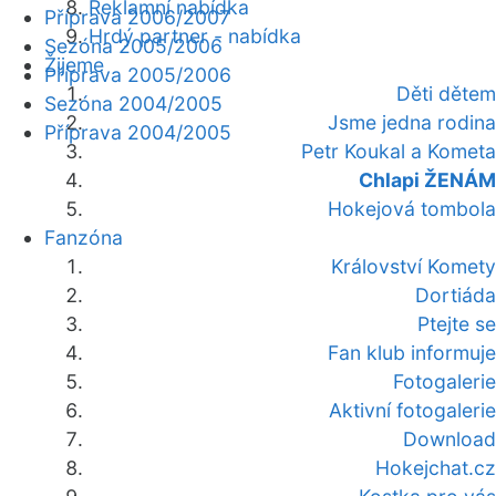
Reklamní nabídka
Příprava 2006/2007
Hrdý partner - nabídka
Sezóna 2005/2006
Žijeme
Příprava 2005/2006
Děti dětem
Sezóna 2004/2005
Jsme jedna rodina
Příprava 2004/2005
Petr Koukal a Kometa
Chlapi ŽENÁM
Hokejová tombola
Fanzóna
Království Komety
Dortiáda
Ptejte se
Fan klub informuje
Fotogalerie
Aktivní fotogalerie
Download
Hokejchat.cz