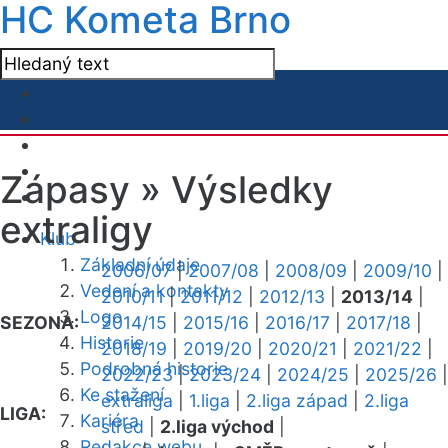
HC Kometa Brno
Zápasy »
Výsledky
extraligy
Klub
Základní údaje
2006/07
|
2007/08
|
2008/09
|
2009/10
|
Vedení a kontakty
2010/11
|
2011/12
|
2012/13
|
2013/14
|
Logo
SEZONA:
2014/15
|
2015/16
|
2016/17
|
2017/18
|
Historie
2018/19
|
2019/20
|
2020/21
|
2021/22
|
Podrobná historie
2022/23
|
2023/24
|
2024/25
|
2025/26
|
Ke stažení
extraliga
|
1.liga
|
2.liga západ
|
2.liga
LIGA:
Kariéra
střed
|
2.liga východ
|
Redakce webu