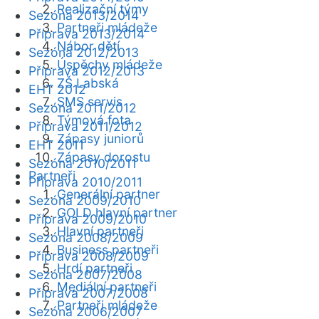
Realizační týmy
Sezóna 2013/2014
Partneři mládeže
Příprava 2013/2014
Nábor dětí
Sezóna 2012/2013
Úspěchy mládeže
Příprava 2012/2013
ZŠ Labská
EHT 2012
SMS servis
Sezóna 2011/2012
Týmová fota
Příprava 2011/2012
Zápasy juniorů
EHT 2011
Zápasy dorostu
Sezóna 2010/2011
Partneři
Příprava 2010/2011
Generální partner
Sezóna 2009/2010
GOLD hlavní partner
Příprava 2009/2010
Hlavní partneři
Sezóna 2008/2009
Business partneři
Příprava 2008/2009
Hrdí partneři
Sezóna 2007/2008
Mediální partneři
Příprava 2007/2008
Partneři mládeže
Sezóna 2006/2007