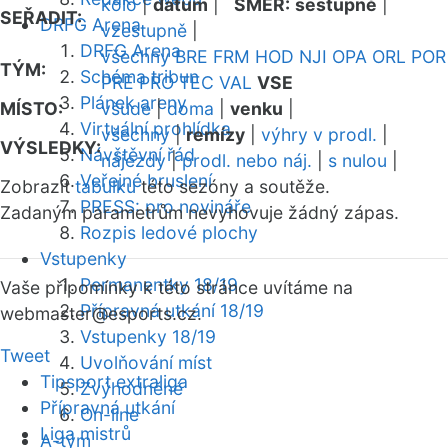
kolo
|
datum
|
SMĚR:
sestupně
|
SEŘADIT:
DRFG Arena
vzestupně
|
DRFG Arena
všechny
BRE
FRM
HOD
NJI
OPA
ORL
POR
TÝM:
Schéma tribun
PRE
PRO
TEC
VAL
VSE
Plánek areny
MÍSTO:
všude
|
doma
|
venku
|
Virtuální prohlídka
všechny
|
remízy
|
výhry v prodl.
|
VÝSLEDKY:
Návštěvní řád
nájezdy
|
prodl. nebo náj.
|
s nulou
|
Veřejné bruslení
Zobrazit
tabulku
této sezóny a soutěže.
PRESS: pro novináře
Zadaným parametrům nevyhovuje žádný zápas.
Rozpis ledové plochy
Vstupenky
Permanentky 18/19
Vaše připomínky k této stránce uvítáme na
Přípravná utkání 18/19
webmaster
@esports.cz.
Vstupenky 18/19
Tweet
Uvolňování míst
Tipsport extraliga
Zvýhodněné
Přípravná utkání
On-line
Liga mistrů
A-tým