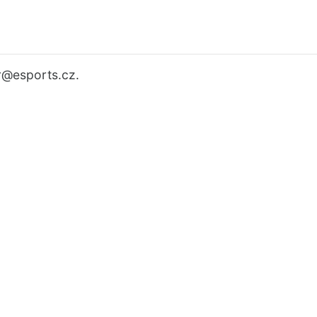
r
@esports.cz.