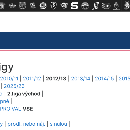
igy
2010/11
|
2011/12
|
2012/13
|
2013/14
|
2014/15
|
2015
|
2025/26
|
ed
|
2.liga východ
|
upně
|
PRO
VAL
VSE
dy
|
prodl. nebo náj.
|
s nulou
|