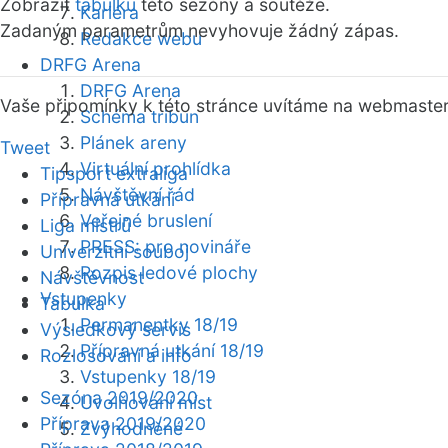
Zobrazit
tabulku
této sezóny a soutěže.
Kariéra
Zadaným parametrům nevyhovuje žádný zápas.
Redakce webu
DRFG Arena
DRFG Arena
Vaše připomínky k této stránce uvítáme na webmaste
Schéma tribun
Plánek areny
Tweet
Virtuální prohlídka
Tipsport extraliga
Návštěvní řád
Přípravná utkání
Veřejné bruslení
Liga mistrů
PRESS: pro novináře
Univerzitní souboj
Rozpis ledové plochy
Návštěvnost
Vstupenky
Tabulka
Permanentky 18/19
Výsledkový servis
Přípravná utkání 18/19
Rozlosování a info
Vstupenky 18/19
Sezóna 2019/2020
Uvolňování míst
Příprava 2019/2020
Zvýhodněné