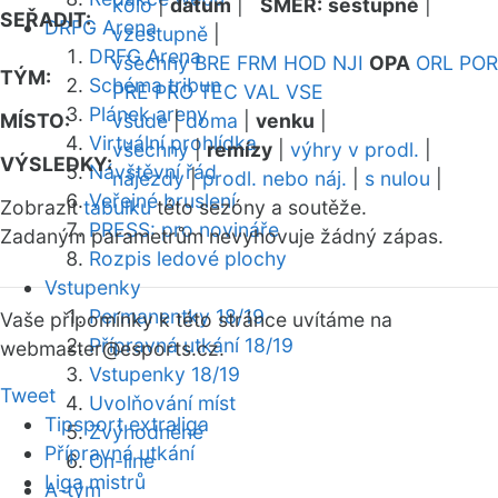
kolo
|
datum
|
SMĚR:
sestupně
|
SEŘADIT:
DRFG Arena
vzestupně
|
DRFG Arena
všechny
BRE
FRM
HOD
NJI
OPA
ORL
POR
TÝM:
Schéma tribun
PRE
PRO
TEC
VAL
VSE
Plánek areny
MÍSTO:
všude
|
doma
|
venku
|
Virtuální prohlídka
všechny
|
remízy
|
výhry v prodl.
|
VÝSLEDKY:
Návštěvní řád
nájezdy
|
prodl. nebo náj.
|
s nulou
|
Veřejné bruslení
Zobrazit
tabulku
této sezóny a soutěže.
PRESS: pro novináře
Zadaným parametrům nevyhovuje žádný zápas.
Rozpis ledové plochy
Vstupenky
Permanentky 18/19
Vaše připomínky k této stránce uvítáme na
Přípravná utkání 18/19
webmaster
@esports.cz.
Vstupenky 18/19
Tweet
Uvolňování míst
Tipsport extraliga
Zvýhodněné
Přípravná utkání
On-line
Liga mistrů
A-tým