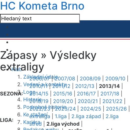
HC Kometa Brno
Zápasy »
Výsledky
extraligy
Klub
Základní údaje
2006/07
|
2007/08
|
2008/09
|
2009/10
|
Vedení a kontakty
2010/11
|
2011/12
|
2012/13
|
2013/14
|
Logo
SEZONA:
2014/15
|
2015/16
|
2016/17
|
2017/18
|
Historie
2018/19
|
2019/20
|
2020/21
|
2021/22
|
Podrobná historie
2022/23
|
2023/24
|
2024/25
|
2025/26
|
Ke stažení
extraliga
|
1.liga
|
2.liga západ
|
2.liga
LIGA:
Kariéra
střed
|
2.liga východ
|
Redakce webu