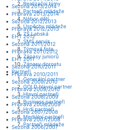
Realizační týmy
Sezóna 2013/2014
Partneři mládeže
Příprava 2013/2014
Nábor dětí
Sezóna 2012/2013
Úspěchy mládeže
Příprava 2012/2013
ZŠ Labská
EHT 2012
SMS servis
Sezóna 2011/2012
Týmová fota
Příprava 2011/2012
Zápasy juniorů
EHT 2011
Zápasy dorostu
Sezóna 2010/2011
Partneři
Příprava 2010/2011
Generální partner
Sezóna 2009/2010
GOLD hlavní partner
Příprava 2009/2010
Hlavní partneři
Sezóna 2008/2009
Business partneři
Příprava 2008/2009
Hrdí partneři
Sezóna 2007/2008
Mediální partneři
Příprava 2007/2008
Partneři mládeže
Sezóna 2006/2007