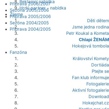
Reklamní nabídka
Příprava 2006/2007
Hrdý partner - nabídka
Sezóna 2005/2006
Žijeme
Příprava 2005/2006
Děti dětem
Sezóna 2004/2005
Jsme jedna rodina
Příprava 2004/2005
Petr Koukal a Kometa
Chlapi ŽENÁM
Hokejová tombola
Fanzóna
Království Komety
Dortiáda
Ptejte se
Fan klub informuje
Fotogalerie
Aktivní fotogalerie
Download
Hokejchat.cz