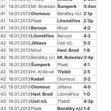
41
14.01.2013
Ml. Boleslav
Šumperk
3:4sn
41
14.01.2013
Olomouc
Benátky n/J
2:1p
41
14.01.2013
Písek
Litoměřice
2:3p
41
14.01.2013
Beroun
Most
4:2
42
16.01.2013
Litoměřice
Beroun
4:3
42
16.01.2013
Jihlava
Ústí n/L
5:3
42
16.01.2013
Most
Havl. Brod
1:8
42
16.01.2013
Benátky n/J
Ml. Boleslav
3:4p
42
16.01.2013
Šumperk
Písek
4:1
42
16.01.2013
Hr. Králové
Třebíč
2:5
42
16.01.2013
Kadaň
Olomouc
3:2
43
19.01.2013
Olomouc
Jihlava
4:0
43
19.01.2013
Havl. Brod
Litoměřice
1:0
43
19.01.2013
Ústí n/L
Třebíč
4:3p
43
19.01.2013
Písek
Benátky n/J
1:4