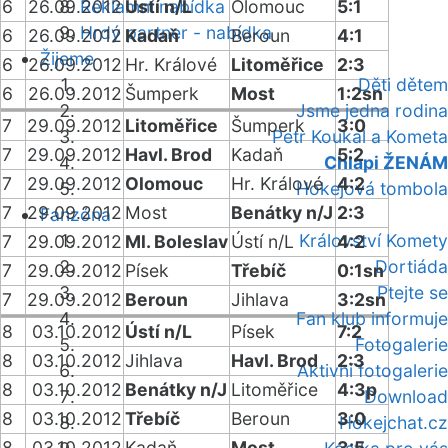
6
26.09.2012
Reklamní nabídka
Ústí n/L
Olomouc
5:1
Hrdý partner - nabídka
6
26.09.2012
Kadaň
Beroun
4:1
Žijeme
6
26.09.2012
Hr. Králové
Litoměřice
2:3
Děti dětem
6
26.09.2012
Šumperk
Most
1:2sn
Jsme jedna rodina
7
29.09.2012
Litoměřice
Šumperk
3:0
Petr Koukal a Kometa
7
29.09.2012
Havl. Brod
Kadaň
5:2
Chlapi ŽENÁM
7
29.09.2012
Olomouc
Hr. Králové
4:2
Hokejová tombola
7
29.09.2012
Most
Benátky n/J
2:3
Fanzóna
Království Komety
7
29.09.2012
Ml. Boleslav
Ústí n/L
4:2
Dortiáda
7
29.09.2012
Písek
Třebíč
0:1sn
Ptejte se
7
29.09.2012
Beroun
Jihlava
3:2sn
Fan klub informuje
8
03.10.2012
Ústí n/L
Písek
7:2
Fotogalerie
8
03.10.2012
Jihlava
Havl. Brod
2:3
Aktivní fotogalerie
8
03.10.2012
Benátky n/J
Litoměřice
4:3p
Download
8
03.10.2012
Třebíč
Beroun
3:0
Hokejchat.cz
8
03.10.2012
Kadaň
Most
3:5