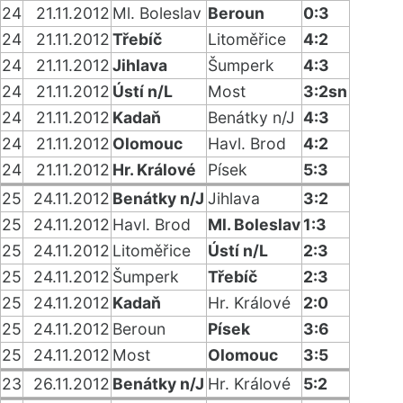
24
21.11.2012
Ml. Boleslav
Beroun
0:3
24
21.11.2012
Třebíč
Litoměřice
4:2
24
21.11.2012
Jihlava
Šumperk
4:3
24
21.11.2012
Ústí n/L
Most
3:2sn
24
21.11.2012
Kadaň
Benátky n/J
4:3
24
21.11.2012
Olomouc
Havl. Brod
4:2
24
21.11.2012
Hr. Králové
Písek
5:3
25
24.11.2012
Benátky n/J
Jihlava
3:2
25
24.11.2012
Havl. Brod
Ml. Boleslav
1:3
25
24.11.2012
Litoměřice
Ústí n/L
2:3
25
24.11.2012
Šumperk
Třebíč
2:3
25
24.11.2012
Kadaň
Hr. Králové
2:0
25
24.11.2012
Beroun
Písek
3:6
25
24.11.2012
Most
Olomouc
3:5
23
26.11.2012
Benátky n/J
Hr. Králové
5:2