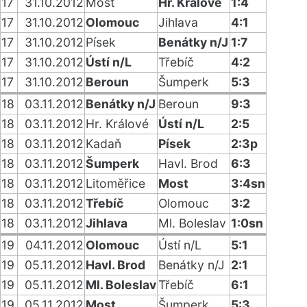
17
31.10.2012
Most
Hr. Králové
1:4
17
31.10.2012
Olomouc
Jihlava
4:1
17
31.10.2012
Písek
Benátky n/J
1:7
17
31.10.2012
Ústí n/L
Třebíč
4:2
17
31.10.2012
Beroun
Šumperk
5:3
18
03.11.2012
Benátky n/J
Beroun
9:3
18
03.11.2012
Hr. Králové
Ústí n/L
2:5
18
03.11.2012
Kadaň
Písek
2:3p
18
03.11.2012
Šumperk
Havl. Brod
6:3
18
03.11.2012
Litoměřice
Most
3:4sn
18
03.11.2012
Třebíč
Olomouc
3:2
18
03.11.2012
Jihlava
Ml. Boleslav
1:0sn
19
04.11.2012
Olomouc
Ústí n/L
5:1
19
05.11.2012
Havl. Brod
Benátky n/J
2:1
19
05.11.2012
Ml. Boleslav
Třebíč
6:1
19
05.11.2012
Most
Šumperk
5:3