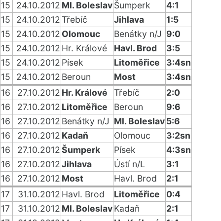
15
24.10.2012
Ml. Boleslav
Šumperk
4:1
15
24.10.2012
Třebíč
Jihlava
1:5
15
24.10.2012
Olomouc
Benátky n/J
9:0
15
24.10.2012
Hr. Králové
Havl. Brod
3:5
15
24.10.2012
Písek
Litoměřice
3:4sn
15
24.10.2012
Beroun
Most
3:4sn
16
27.10.2012
Hr. Králové
Třebíč
2:0
16
27.10.2012
Litoměřice
Beroun
9:6
16
27.10.2012
Benátky n/J
Ml. Boleslav
5:6
16
27.10.2012
Kadaň
Olomouc
3:2sn
16
27.10.2012
Šumperk
Písek
4:3sn
16
27.10.2012
Jihlava
Ústí n/L
3:1
16
27.10.2012
Most
Havl. Brod
2:1
17
31.10.2012
Havl. Brod
Litoměřice
0:4
17
31.10.2012
Ml. Boleslav
Kadaň
2:1