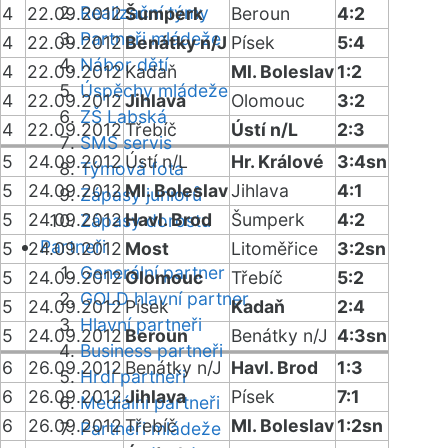
Realizační týmy
4
22.09.2012
Šumperk
Beroun
4:2
Partneři mládeže
4
22.09.2012
Benátky n/J
Písek
5:4
Nábor dětí
4
22.09.2012
Kadaň
Ml. Boleslav
1:2
Úspěchy mládeže
4
22.09.2012
Jihlava
Olomouc
3:2
ZŠ Labská
4
22.09.2012
Třebíč
Ústí n/L
2:3
SMS servis
5
24.09.2012
Ústí n/L
Hr. Králové
3:4sn
Týmová fota
5
24.09.2012
Ml. Boleslav
Jihlava
4:1
Zápasy juniorů
5
24.09.2012
Havl. Brod
Šumperk
4:2
Zápasy dorostu
Partneři
5
24.09.2012
Most
Litoměřice
3:2sn
Generální partner
5
24.09.2012
Olomouc
Třebíč
5:2
GOLD hlavní partner
5
24.09.2012
Písek
Kadaň
2:4
Hlavní partneři
5
24.09.2012
Beroun
Benátky n/J
4:3sn
Business partneři
6
26.09.2012
Benátky n/J
Havl. Brod
1:3
Hrdí partneři
6
26.09.2012
Jihlava
Písek
7:1
Mediální partneři
6
26.09.2012
Třebíč
Ml. Boleslav
1:2sn
Partneři mládeže