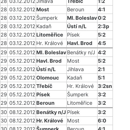
28
03.12.2012
Jihlava
Třebíč
1:2
28
03.12.2012
Most
Beroun
4:1
28
03.12.2012
Šumperk
Ml. Boleslav
0:2
28
03.12.2012
Kadaň
Ústí n/L
2:3p
28
03.12.2012
Litoměřice
Písek
5:2
28
03.12.2012
Hr. Králové
Havl. Brod
4:5
29
05.12.2012
Ml. Boleslav
Benátky n/J
4:2
29
05.12.2012
Havl. Brod
Most
5:2
29
05.12.2012
Ústí n/L
Jihlava
2:1
29
05.12.2012
Olomouc
Kadaň
5:1
29
05.12.2012
Třebíč
Hr. Králové
3:2sn
29
05.12.2012
Písek
Šumperk
3:2
29
05.12.2012
Beroun
Litoměřice
3:2
30
08.12.2012
Benátky n/J
Písek
3:2
30
08.12.2012
Hr. Králové
Most
6:0
30
08.12.2012
Šumperk
Beroun
4:1