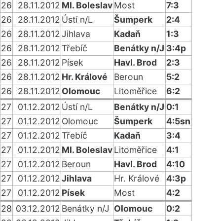
26
28.11.2012
Ml. Boleslav
Most
7:3
26
28.11.2012
Ústí n/L
Šumperk
2:4
26
28.11.2012
Jihlava
Kadaň
1:3
26
28.11.2012
Třebíč
Benátky n/J
3:4p
26
28.11.2012
Písek
Havl. Brod
2:3
26
28.11.2012
Hr. Králové
Beroun
5:2
26
28.11.2012
Olomouc
Litoměřice
6:2
27
01.12.2012
Ústí n/L
Benátky n/J
0:1
27
01.12.2012
Olomouc
Šumperk
4:5sn
27
01.12.2012
Třebíč
Kadaň
3:4
27
01.12.2012
Ml. Boleslav
Litoměřice
4:1
27
01.12.2012
Beroun
Havl. Brod
4:10
27
01.12.2012
Jihlava
Hr. Králové
4:3p
27
01.12.2012
Písek
Most
4:2
28
03.12.2012
Benátky n/J
Olomouc
0:2