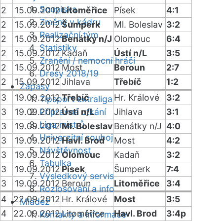
Soupiska
2
15.09.2012
Litoměřice
Písek
4:1
Změny v kádru
2
15.09.2012
Šumperk
Ml. Boleslav
3:2
Realizační tým
2
15.09.2012
Benátky n/J
Olomouc
6:4
Statistiky
2
15.09.2012
Kadaň
Ústí n/L
3:5
Zranění / nemocní hráči
2
15.09.2012
Most
Beroun
2:7
Dresy 2018/19
2
15.09.2012
Jihlava
Třebíč
1:2
Zápasy
3
19.09.2012
Třebíč
Hr. Králové
3:2
Tipsport extraliga
3
19.09.2012
Přípravná utkání
Ústí n/L
Jihlava
3:1
Liga mistrů
3
19.09.2012
Ml. Boleslav
Benátky n/J
4:0
Univerzitní souboj
3
19.09.2012
Havl. Brod
Most
4:2
Návštěvnost
3
19.09.2012
Olomouc
Kadaň
3:2
Tabulka
3
19.09.2012
Písek
Šumperk
7:4
Výsledkový servis
3
19.09.2012
Beroun
Litoměřice
3:4
Rozlosování a info
4
22.09.2012
Hr. Králové
Most
3:5
Mládež
4
22.09.2012
Litoměřice
Havl. Brod
3:4p
Kontakty a informace