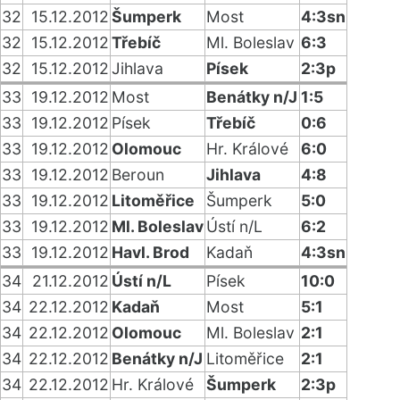
32
15.12.2012
Šumperk
Most
4:3sn
32
15.12.2012
Třebíč
Ml. Boleslav
6:3
32
15.12.2012
Jihlava
Písek
2:3p
33
19.12.2012
Most
Benátky n/J
1:5
33
19.12.2012
Písek
Třebíč
0:6
33
19.12.2012
Olomouc
Hr. Králové
6:0
33
19.12.2012
Beroun
Jihlava
4:8
33
19.12.2012
Litoměřice
Šumperk
5:0
33
19.12.2012
Ml. Boleslav
Ústí n/L
6:2
33
19.12.2012
Havl. Brod
Kadaň
4:3sn
34
21.12.2012
Ústí n/L
Písek
10:0
34
22.12.2012
Kadaň
Most
5:1
34
22.12.2012
Olomouc
Ml. Boleslav
2:1
34
22.12.2012
Benátky n/J
Litoměřice
2:1
34
22.12.2012
Hr. Králové
Šumperk
2:3p