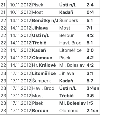
21
10.11.2012
Písek
Ústí n/L
2:4
21
10.11.2012
Most
Kadaň
0:4
22
14.11.2012
Benátky n/J
Šumperk
5:1
22
14.11.2012
Jihlava
Most
7:1
22
14.11.2012
Ústí n/L
Beroun
4:2
22
14.11.2012
Třebíč
Havl. Brod
5:1
22
14.11.2012
Kadaň
Litoměřice
2:0
22
14.11.2012
Olomouc
Písek
4:2
22
14.11.2012
Hr. Králové
Ml. Boleslav
4:2
23
17.11.2012
Litoměřice
Jihlava
3:1
23
17.11.2012
Šumperk
Kadaň
5:7
23
17.11.2012
Havl. Brod
Ústí n/L
3:4sn
23
17.11.2012
Most
Třebíč
3:6
23
17.11.2012
Písek
Ml. Boleslav
1:5
23
17.11.2012
Beroun
Olomouc
2:1sn