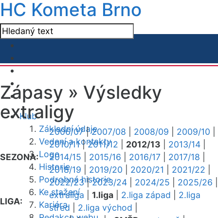
HC Kometa Brno
Zápasy »
Výsledky
extraligy
Klub
Základní údaje
2006/07
|
2007/08
|
2008/09
|
2009/10
|
Vedení a kontakty
2010/11
|
2011/12
|
2012/13
|
2013/14
|
Logo
SEZONA:
2014/15
|
2015/16
|
2016/17
|
2017/18
|
Historie
2018/19
|
2019/20
|
2020/21
|
2021/22
|
Podrobná historie
2022/23
|
2023/24
|
2024/25
|
2025/26
|
Ke stažení
extraliga
|
1.liga
|
2.liga západ
|
2.liga
LIGA:
Kariéra
střed
|
2.liga východ
|
Redakce webu