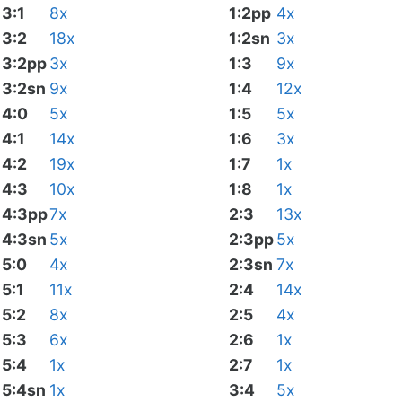
3:1
8x
1:2pp
4x
3:2
18x
1:2sn
3x
3:2pp
3x
1:3
9x
3:2sn
9x
1:4
12x
4:0
5x
1:5
5x
4:1
14x
1:6
3x
4:2
19x
1:7
1x
4:3
10x
1:8
1x
4:3pp
7x
2:3
13x
4:3sn
5x
2:3pp
5x
5:0
4x
2:3sn
7x
5:1
11x
2:4
14x
5:2
8x
2:5
4x
5:3
6x
2:6
1x
5:4
1x
2:7
1x
5:4sn
1x
3:4
5x