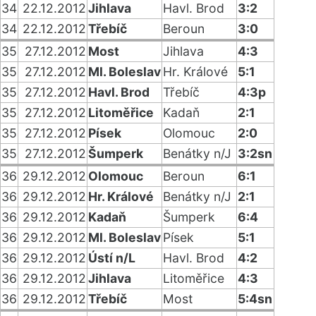
34
22.12.2012
Jihlava
Havl. Brod
3:2
34
22.12.2012
Třebíč
Beroun
3:0
35
27.12.2012
Most
Jihlava
4:3
35
27.12.2012
Ml. Boleslav
Hr. Králové
5:1
35
27.12.2012
Havl. Brod
Třebíč
4:3p
35
27.12.2012
Litoměřice
Kadaň
2:1
35
27.12.2012
Písek
Olomouc
2:0
35
27.12.2012
Šumperk
Benátky n/J
3:2sn
36
29.12.2012
Olomouc
Beroun
6:1
36
29.12.2012
Hr. Králové
Benátky n/J
2:1
36
29.12.2012
Kadaň
Šumperk
6:4
36
29.12.2012
Ml. Boleslav
Písek
5:1
36
29.12.2012
Ústí n/L
Havl. Brod
4:2
36
29.12.2012
Jihlava
Litoměřice
4:3
36
29.12.2012
Třebíč
Most
5:4sn