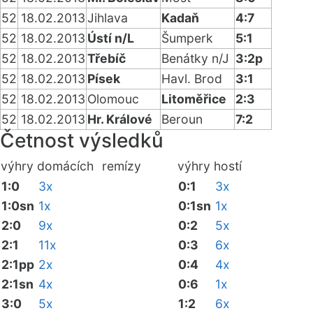
52
18.02.2013
Jihlava
Kadaň
4:7
52
18.02.2013
Ústí n/L
Šumperk
5:1
52
18.02.2013
Třebíč
Benátky n/J
3:2p
52
18.02.2013
Písek
Havl. Brod
3:1
52
18.02.2013
Olomouc
Litoměřice
2:3
52
18.02.2013
Hr. Králové
Beroun
7:2
Četnost výsledků
výhry domácích
remízy
výhry hostí
1:0
3x
0:1
3x
1:0sn
1x
0:1sn
1x
2:0
9x
0:2
5x
2:1
11x
0:3
6x
2:1pp
2x
0:4
4x
2:1sn
4x
0:6
1x
3:0
5x
1:2
6x