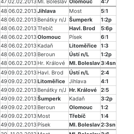
47
02.02.2013
Ml. Boleslav
Olomouc
4:7
48
06.02.2013
Jihlava
Most
5:1
48
06.02.2013
Benátky n/J
Šumperk
1:2p
48
06.02.2013
Třebíč
Havl. Brod
5:6p
48
06.02.2013
Olomouc
Písek
6:1
48
06.02.2013
Kadaň
Litoměřice
1:3
48
06.02.2013
Beroun
Ústí n/L
1:2p
48
06.02.2013
Hr. Králové
Ml. Boleslav
3:4sn
49
09.02.2013
Havl. Brod
Ústí n/L
2:4
49
09.02.2013
Litoměřice
Jihlava
4:1
49
09.02.2013
Benátky n/J
Hr. Králové
2:5
49
09.02.2013
Šumperk
Kadaň
3:2p
49
09.02.2013
Beroun
Olomouc
1:2
49
09.02.2013
Most
Třebíč
1:4
49
09.02.2013
Písek
Ml. Boleslav
2:3sn