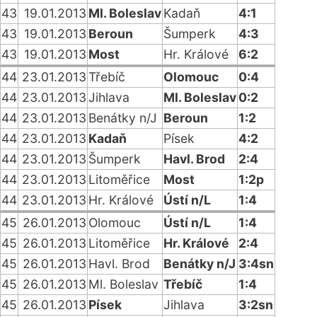
43
19.01.2013
Ml. Boleslav
Kadaň
4:1
43
19.01.2013
Beroun
Šumperk
4:3
43
19.01.2013
Most
Hr. Králové
6:2
44
23.01.2013
Třebíč
Olomouc
0:4
44
23.01.2013
Jihlava
Ml. Boleslav
0:2
44
23.01.2013
Benátky n/J
Beroun
1:2
44
23.01.2013
Kadaň
Písek
4:2
44
23.01.2013
Šumperk
Havl. Brod
2:4
44
23.01.2013
Litoměřice
Most
1:2p
44
23.01.2013
Hr. Králové
Ústí n/L
1:4
45
26.01.2013
Olomouc
Ústí n/L
1:4
45
26.01.2013
Litoměřice
Hr. Králové
2:4
45
26.01.2013
Havl. Brod
Benátky n/J
3:4sn
45
26.01.2013
Ml. Boleslav
Třebíč
1:4
45
26.01.2013
Písek
Jihlava
3:2sn