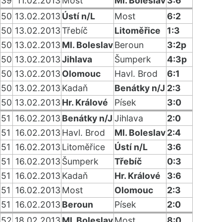
39
11.02.2013
Most
Ml. Boleslav
3:6
50
13.02.2013
Ústí n/L
Most
6:2
50
13.02.2013
Třebíč
Litoměřice
1:3
50
13.02.2013
Ml. Boleslav
Beroun
3:2p
50
13.02.2013
Jihlava
Šumperk
4:3p
50
13.02.2013
Olomouc
Havl. Brod
6:1
50
13.02.2013
Kadaň
Benátky n/J
2:3
50
13.02.2013
Hr. Králové
Písek
3:0
51
16.02.2013
Benátky n/J
Jihlava
2:0
51
16.02.2013
Havl. Brod
Ml. Boleslav
2:4
51
16.02.2013
Litoměřice
Ústí n/L
3:6
51
16.02.2013
Šumperk
Třebíč
0:3
51
16.02.2013
Kadaň
Hr. Králové
3:6
51
16.02.2013
Most
Olomouc
2:3
51
16.02.2013
Beroun
Písek
2:0
52
18.02.2013
Ml. Boleslav
Most
8:0