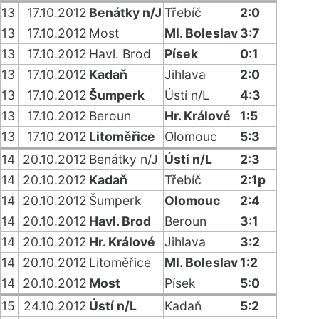
13
17.10.2012
Benátky n/J
Třebíč
2:0
13
17.10.2012
Most
Ml. Boleslav
3:7
13
17.10.2012
Havl. Brod
Písek
0:1
13
17.10.2012
Kadaň
Jihlava
2:0
13
17.10.2012
Šumperk
Ústí n/L
4:3
13
17.10.2012
Beroun
Hr. Králové
1:5
13
17.10.2012
Litoměřice
Olomouc
5:3
14
20.10.2012
Benátky n/J
Ústí n/L
2:3
14
20.10.2012
Kadaň
Třebíč
2:1p
14
20.10.2012
Šumperk
Olomouc
2:4
14
20.10.2012
Havl. Brod
Beroun
3:1
14
20.10.2012
Hr. Králové
Jihlava
3:2
14
20.10.2012
Litoměřice
Ml. Boleslav
1:2
14
20.10.2012
Most
Písek
5:0
15
24.10.2012
Ústí n/L
Kadaň
5:2