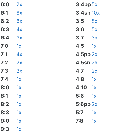
6:0
2x
3:4pp
5x
6:1
8x
3:4sn
10x
6:2
6x
3:5
8x
6:3
4x
3:6
5x
6:4
3x
3:7
3x
7:0
1x
4:5
1x
7:1
4x
4:5pp
2x
7:2
2x
4:5sn
2x
7:3
2x
4:7
2x
7:4
1x
4:8
1x
8:0
1x
4:10
1x
8:1
1x
5:6
1x
8:2
1x
5:6pp
2x
8:3
1x
5:7
1x
9:0
1x
7:8
1x
9:3
1x