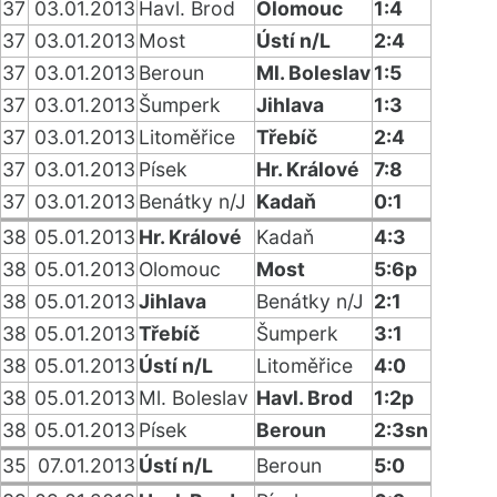
37
03.01.2013
Havl. Brod
Olomouc
1:4
37
03.01.2013
Most
Ústí n/L
2:4
37
03.01.2013
Beroun
Ml. Boleslav
1:5
37
03.01.2013
Šumperk
Jihlava
1:3
37
03.01.2013
Litoměřice
Třebíč
2:4
37
03.01.2013
Písek
Hr. Králové
7:8
37
03.01.2013
Benátky n/J
Kadaň
0:1
38
05.01.2013
Hr. Králové
Kadaň
4:3
38
05.01.2013
Olomouc
Most
5:6p
38
05.01.2013
Jihlava
Benátky n/J
2:1
38
05.01.2013
Třebíč
Šumperk
3:1
38
05.01.2013
Ústí n/L
Litoměřice
4:0
38
05.01.2013
Ml. Boleslav
Havl. Brod
1:2p
38
05.01.2013
Písek
Beroun
2:3sn
35
07.01.2013
Ústí n/L
Beroun
5:0