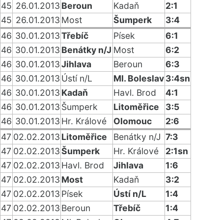
45
26.01.2013
Beroun
Kadaň
2:1
45
26.01.2013
Most
Šumperk
3:4
46
30.01.2013
Třebíč
Písek
6:1
46
30.01.2013
Benátky n/J
Most
6:2
46
30.01.2013
Jihlava
Beroun
6:3
46
30.01.2013
Ústí n/L
Ml. Boleslav
3:4sn
46
30.01.2013
Kadaň
Havl. Brod
4:1
46
30.01.2013
Šumperk
Litoměřice
3:5
46
30.01.2013
Hr. Králové
Olomouc
2:6
47
02.02.2013
Litoměřice
Benátky n/J
7:3
47
02.02.2013
Šumperk
Hr. Králové
2:1sn
47
02.02.2013
Havl. Brod
Jihlava
1:6
47
02.02.2013
Most
Kadaň
3:2
47
02.02.2013
Písek
Ústí n/L
1:4
47
02.02.2013
Beroun
Třebíč
1:4