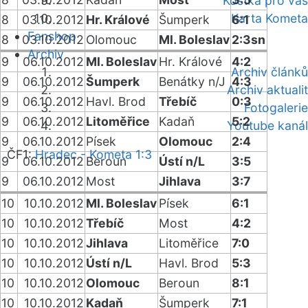
Kostka pro vás
Karta Kometa
8
03.10.2012
Hr. Králové
Šumperk
6:1
Fanshop
8
03.10.2012
Olomouc
Ml. Boleslav
2:3sn
Archiv
9
06.10.2012
Ml. Boleslav
Hr. Králové
4:2
Archiv článků
9
06.10.2012
Šumperk
Benátky n/J
4:3
Archiv aktualit
9
06.10.2012
Havl. Brod
Třebíč
0:3
Fotogalerie
9
06.10.2012
Litoměřice
Kadaň
5:2
Youtube kanál
9
06.10.2012
Písek
Olomouc
2:4
ČF1:
Hradec - Kometa 1:3
9
06.10.2012
Beroun
Ústí n/L
3:5
9
06.10.2012
Most
Jihlava
3:7
10
10.10.2012
Ml. Boleslav
Písek
6:1
10
10.10.2012
Třebíč
Most
4:2
10
10.10.2012
Jihlava
Litoměřice
7:0
10
10.10.2012
Ústí n/L
Havl. Brod
5:3
10
10.10.2012
Olomouc
Beroun
8:1
10
10.10.2012
Kadaň
Šumperk
7:1