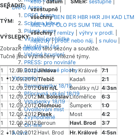
kolo
|
datum
|
SMĚR:
sestupně
|
SEŘADIT:
DRFG Arena
vzestupně
|
DRFG Arena
všechny
BEN
BER
HBR
HKR
JIH
KAD
LTM
TÝM:
Schéma tribun
MBL
MST
OLO
PIS
SUM
TRE
UNL
Plánek areny
všechny
|
remízy
|
výhry v prodl.
|
VÝSLEDKY:
Virtuální prohlídka
nájezdy
|
prodl. nebo náj.
|
s nulou
|
Návštěvní řád
Zobrazit
tabulku
této sezóny a soutěže.
Veřejné bruslení
Tučně jsou vyznačeny vítězné týmy.
PRESS: pro novináře
Rozpis ledové plochy
1
12.09.2012
Jihlava
Hr. Králové
7:1
Vstupenky
1
12.09.2012
Třebíč
Kadaň
2:1
Permanentky 18/19
1
12.09.2012
Ústí n/L
Benátky n/J
4:3sn
Přípravná utkání 18/19
1
12.09.2012
Ml. Boleslav
Litoměřice
6:3
Vstupenky 18/19
1
12.09.2012
Olomouc
Šumperk
1:0
Uvolňování míst
1
12.09.2012
Písek
Most
4:2
Zvýhodněné
1
12.09.2012
Beroun
Havl. Brod
3:7
On-line
2
15.09.2012
Havl. Brod
Hr. Králové
4:5sn
A-tým