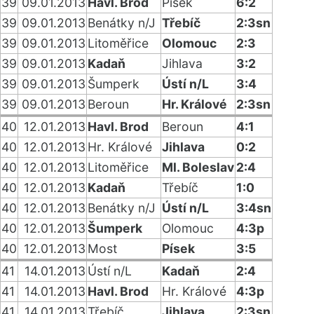
39
09.01.2013
Havl. Brod
Písek
6:2
39
09.01.2013
Benátky n/J
Třebíč
2:3sn
39
09.01.2013
Litoměřice
Olomouc
2:3
39
09.01.2013
Kadaň
Jihlava
3:2
39
09.01.2013
Šumperk
Ústí n/L
3:4
39
09.01.2013
Beroun
Hr. Králové
2:3sn
40
12.01.2013
Havl. Brod
Beroun
4:1
40
12.01.2013
Hr. Králové
Jihlava
0:2
40
12.01.2013
Litoměřice
Ml. Boleslav
2:4
40
12.01.2013
Kadaň
Třebíč
1:0
40
12.01.2013
Benátky n/J
Ústí n/L
3:4sn
40
12.01.2013
Šumperk
Olomouc
4:3p
40
12.01.2013
Most
Písek
3:5
41
14.01.2013
Ústí n/L
Kadaň
2:4
41
14.01.2013
Havl. Brod
Hr. Králové
4:3p
41
14.01.2013
Třebíč
Jihlava
2:3sn