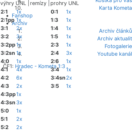
Kostka pro vás
výhry UNL |
remízy |
prohry UNL
Karta Kometa
2:1
1x
0:1
1x
Fanshop
2:1pp
1x
1:3
1x
Archiv
3:1
2x
1:4
1x
Archiv článků
3:2
3x
1:5
1x
Archiv aktualit
3:2pp
1x
2:3
1x
Fotogalerie
3:2sn
1x
2:4
3x
Youtube kanál
4:0
1x
2:6
1x
ČF1:
Hradec - Kometa 1:3
4:1
4x
3:4
1x
4:2
6x
3:4sn
2x
4:3
2x
3:5
1x
4:3pp
1x
4:3sn
3x
5:0
1x
5:1
2x
5:2
2x