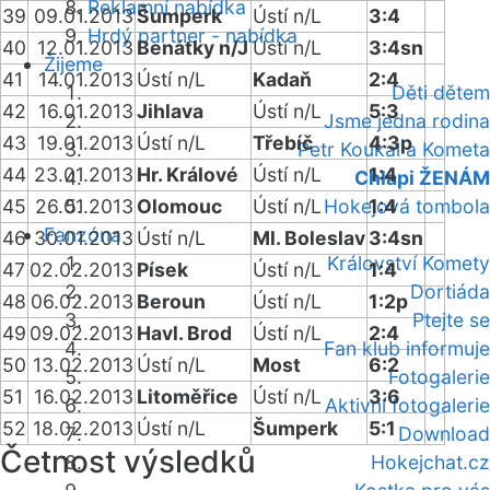
Reklamní nabídka
39
09.01.2013
Šumperk
Ústí n/L
3:4
Hrdý partner - nabídka
40
12.01.2013
Benátky n/J
Ústí n/L
3:4sn
Žijeme
41
14.01.2013
Ústí n/L
Kadaň
2:4
Děti dětem
42
16.01.2013
Jihlava
Ústí n/L
5:3
Jsme jedna rodina
43
19.01.2013
Ústí n/L
Třebíč
4:3p
Petr Koukal a Kometa
44
23.01.2013
Hr. Králové
Ústí n/L
1:4
Chlapi ŽENÁM
45
26.01.2013
Olomouc
Ústí n/L
Hokejová tombola
1:4
Fanzóna
46
30.01.2013
Ústí n/L
Ml. Boleslav
3:4sn
Království Komety
47
02.02.2013
Písek
Ústí n/L
1:4
Dortiáda
48
06.02.2013
Beroun
Ústí n/L
1:2p
Ptejte se
49
09.02.2013
Havl. Brod
Ústí n/L
2:4
Fan klub informuje
50
13.02.2013
Ústí n/L
Most
6:2
Fotogalerie
51
16.02.2013
Litoměřice
Ústí n/L
3:6
Aktivní fotogalerie
52
18.02.2013
Ústí n/L
Šumperk
5:1
Download
Četnost výsledků
Hokejchat.cz