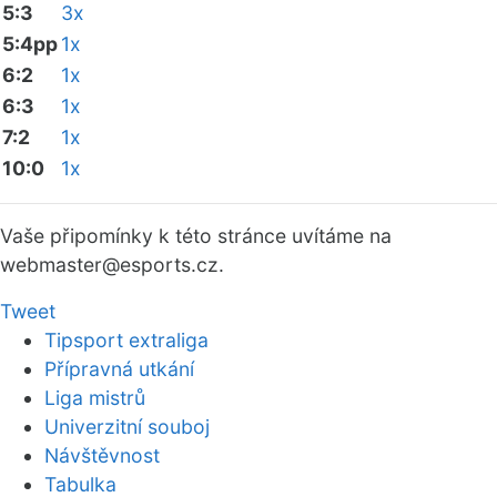
5:3
3x
5:4pp
1x
6:2
1x
6:3
1x
7:2
1x
10:0
1x
Vaše připomínky k této stránce uvítáme na
webmaster
@esports.cz.
Tweet
Tipsport extraliga
Přípravná utkání
Liga mistrů
Univerzitní souboj
Návštěvnost
Tabulka