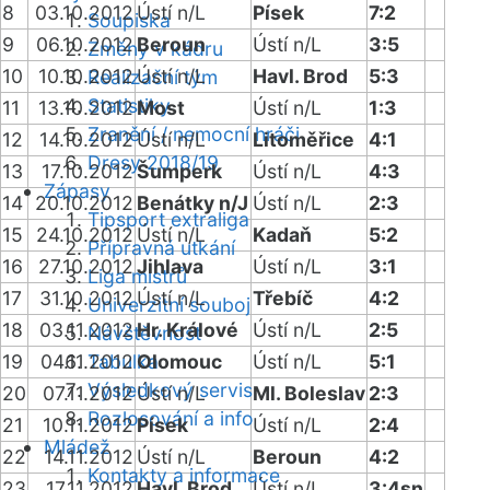
8
03.10.2012
Ústí n/L
Písek
7:2
Soupiska
9
06.10.2012
Beroun
Ústí n/L
3:5
Změny v kádru
10
10.10.2012
Ústí n/L
Havl. Brod
5:3
Realizační tým
Statistiky
11
13.10.2012
Most
Ústí n/L
1:3
Zranění / nemocní hráči
12
14.10.2012
Ústí n/L
Litoměřice
4:1
Dresy 2018/19
13
17.10.2012
Šumperk
Ústí n/L
4:3
Zápasy
14
20.10.2012
Benátky n/J
Ústí n/L
2:3
Tipsport extraliga
15
24.10.2012
Ústí n/L
Kadaň
5:2
Přípravná utkání
16
27.10.2012
Jihlava
Ústí n/L
3:1
Liga mistrů
17
31.10.2012
Ústí n/L
Třebíč
4:2
Univerzitní souboj
18
03.11.2012
Hr. Králové
Ústí n/L
2:5
Návštěvnost
19
04.11.2012
Tabulka
Olomouc
Ústí n/L
5:1
Výsledkový servis
20
07.11.2012
Ústí n/L
Ml. Boleslav
2:3
Rozlosování a info
21
10.11.2012
Písek
Ústí n/L
2:4
Mládež
22
14.11.2012
Ústí n/L
Beroun
4:2
Kontakty a informace
23
17.11.2012
Havl. Brod
Ústí n/L
3:4sn