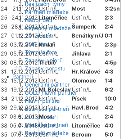
Realizační týmy
24
21.11.2012
Ústí n/L
Most
3:2sn
Partneři mládeže
25
24.11.2012
Litoměřice
Ústí n/L
2:3
Nábor dětí
26
28.11.2012
Ústí n/L
Šumperk
2:4
Úspěchy mládeže
27
01.12.2012
Ústí n/L
Benátky n/J
0:1
ZŠ Labská
SMS servis
28
03.12.2012
Kadaň
Ústí n/L
2:3p
Týmová fota
29
05.12.2012
Ústí n/L
Jihlava
2:1
Zápasy juniorů
30
08.12.2012
Třebíč
Ústí n/L
4:5p
Zápasy dorostu
31
12.12.2012
Ústí n/L
Hr. Králové
4:3
Partneři
32
15.12.2012
Ústí n/L
Olomouc
1:4
Generální partner
33
19.12.2012
Ml. Boleslav
Ústí n/L
6:2
GOLD hlavní partner
34
21.12.2012
Ústí n/L
Písek
10:0
Hlavní partneři
36
29.12.2012
Ústí n/L
Havl. Brod
4:2
Business partneři
37
03.01.2013
Most
Ústí n/L
2:4
Hrdí partneři
Mediální partneři
38
05.01.2013
Ústí n/L
Litoměřice
4:0
Partneři mládeže
35
07.01.2013
Ústí n/L
Beroun
5:0