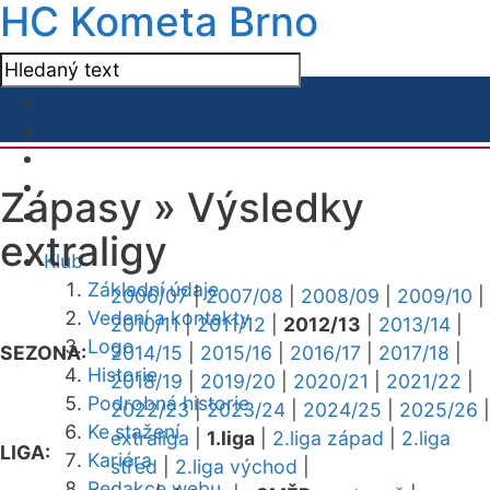
HC Kometa Brno
Zápasy »
Výsledky
extraligy
Klub
Základní údaje
2006/07
|
2007/08
|
2008/09
|
2009/10
|
Vedení a kontakty
2010/11
|
2011/12
|
2012/13
|
2013/14
|
Logo
SEZONA:
2014/15
|
2015/16
|
2016/17
|
2017/18
|
Historie
2018/19
|
2019/20
|
2020/21
|
2021/22
|
Podrobná historie
2022/23
|
2023/24
|
2024/25
|
2025/26
|
Ke stažení
extraliga
|
1.liga
|
2.liga západ
|
2.liga
LIGA:
Kariéra
střed
|
2.liga východ
|
Redakce webu