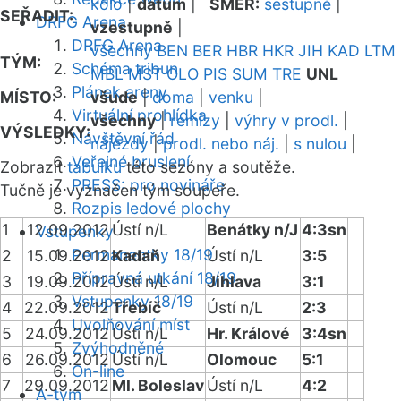
kolo
|
datum
|
SMĚR:
sestupně
|
SEŘADIT:
DRFG Arena
vzestupně
|
DRFG Arena
všechny
BEN
BER
HBR
HKR
JIH
KAD
LTM
TÝM:
Schéma tribun
MBL
MST
OLO
PIS
SUM
TRE
UNL
Plánek areny
MÍSTO:
všude
|
doma
|
venku
|
Virtuální prohlídka
všechny
|
remízy
|
výhry v prodl.
|
VÝSLEDKY:
Návštěvní řád
nájezdy
|
prodl. nebo náj.
|
s nulou
|
Veřejné bruslení
Zobrazit
tabulku
této sezóny a soutěže.
PRESS: pro novináře
Tučně je vyznačen tým soupeře.
Rozpis ledové plochy
1
12.09.2012
Ústí n/L
Benátky n/J
4:3sn
Vstupenky
Permanentky 18/19
2
15.09.2012
Kadaň
Ústí n/L
3:5
Přípravná utkání 18/19
3
19.09.2012
Ústí n/L
Jihlava
3:1
Vstupenky 18/19
4
22.09.2012
Třebíč
Ústí n/L
2:3
Uvolňování míst
5
24.09.2012
Ústí n/L
Hr. Králové
3:4sn
Zvýhodněné
6
26.09.2012
Ústí n/L
Olomouc
5:1
On-line
7
29.09.2012
Ml. Boleslav
Ústí n/L
4:2
A-tým