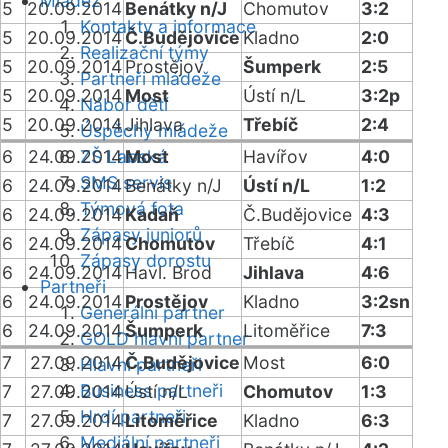
Mládež
5
20.09.2014
Benátky n/J
Chomutov
3:2
Kontakty a informace
5
20.09.2014
Č.Budějovice
Kladno
2:0
Realizační týmy
5
20.09.2014
Prostějov
Šumperk
2:5
Partneři mládeže
5
20.09.2014
Most
Ústí n/L
3:2p
Nábor dětí
5
20.09.2014
Jihlava
Třebíč
2:4
Úspěchy mládeže
6
24.09.2014
ZŠ Labská
Most
Havířov
4:0
SMS servis
6
24.09.2014
Benátky n/J
Ústí n/L
1:2
Týmová fota
6
24.09.2014
Kadaň
Č.Budějovice
4:3
Zápasy juniorů
6
24.09.2014
Chomutov
Třebíč
4:1
Zápasy dorostu
6
24.09.2014
Havl. Brod
Jihlava
4:6
Partneři
6
24.09.2014
Prostějov
Kladno
3:2sn
Generální partner
6
24.09.2014
Šumperk
Litoměřice
7:3
GOLD hlavní partner
7
27.09.2014
Č.Budějovice
Most
6:0
Hlavní partneři
Business partneři
7
27.09.2014
Ústí n/L
Chomutov
1:3
Hrdí partneři
7
27.09.2014
Litoměřice
Kladno
6:3
Mediální partneři