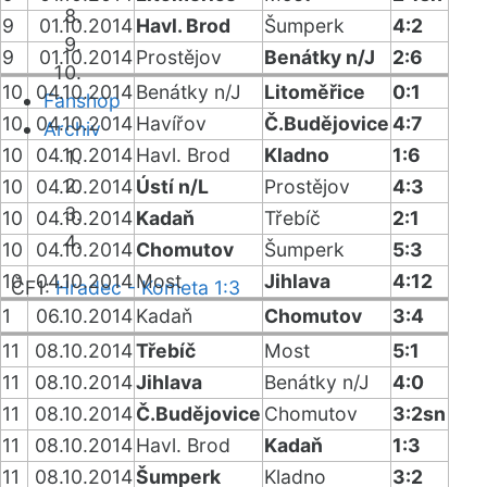
9
01.10.2014
Havl. Brod
Šumperk
4:2
9
01.10.2014
Prostějov
Benátky n/J
2:6
10
04.10.2014
Benátky n/J
Litoměřice
0:1
Fanshop
10
04.10.2014
Havířov
Č.Budějovice
4:7
Archiv
10
04.10.2014
Havl. Brod
Kladno
1:6
10
04.10.2014
Ústí n/L
Prostějov
4:3
10
04.10.2014
Kadaň
Třebíč
2:1
10
04.10.2014
Chomutov
Šumperk
5:3
10
04.10.2014
Most
Jihlava
4:12
ČF1:
Hradec - Kometa 1:3
1
06.10.2014
Kadaň
Chomutov
3:4
11
08.10.2014
Třebíč
Most
5:1
11
08.10.2014
Jihlava
Benátky n/J
4:0
11
08.10.2014
Č.Budějovice
Chomutov
3:2sn
11
08.10.2014
Havl. Brod
Kadaň
1:3
11
08.10.2014
Šumperk
Kladno
3:2