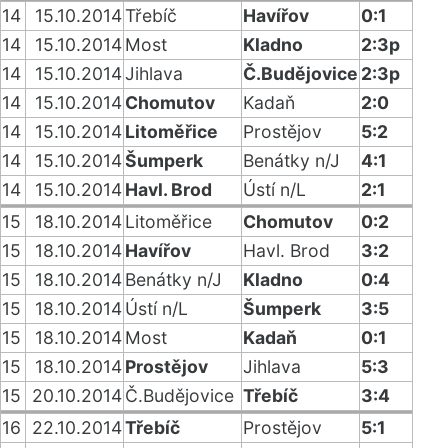
14
15.10.2014
Třebíč
Havířov
0:1
14
15.10.2014
Most
Kladno
2:3p
14
15.10.2014
Jihlava
Č.Budějovice
2:3p
14
15.10.2014
Chomutov
Kadaň
2:0
14
15.10.2014
Litoměřice
Prostějov
5:2
14
15.10.2014
Šumperk
Benátky n/J
4:1
14
15.10.2014
Havl. Brod
Ústí n/L
2:1
15
18.10.2014
Litoměřice
Chomutov
0:2
15
18.10.2014
Havířov
Havl. Brod
3:2
15
18.10.2014
Benátky n/J
Kladno
0:4
15
18.10.2014
Ústí n/L
Šumperk
3:5
15
18.10.2014
Most
Kadaň
0:1
15
18.10.2014
Prostějov
Jihlava
5:3
15
20.10.2014
Č.Budějovice
Třebíč
3:4
16
22.10.2014
Třebíč
Prostějov
5:1