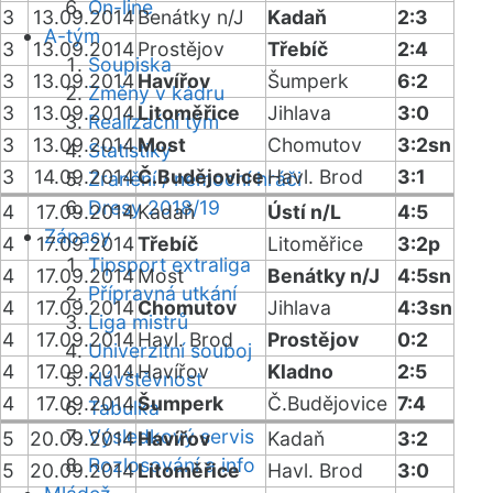
On-line
3
13.09.2014
Benátky n/J
Kadaň
2:3
A-tým
3
13.09.2014
Prostějov
Třebíč
2:4
Soupiska
3
13.09.2014
Havířov
Šumperk
6:2
Změny v kádru
3
13.09.2014
Litoměřice
Jihlava
3:0
Realizační tým
3
13.09.2014
Most
Chomutov
3:2sn
Statistiky
3
14.09.2014
Č.Budějovice
Havl. Brod
3:1
Zranění / nemocní hráči
Dresy 2018/19
4
17.09.2014
Kadaň
Ústí n/L
4:5
Zápasy
4
17.09.2014
Třebíč
Litoměřice
3:2p
Tipsport extraliga
4
17.09.2014
Most
Benátky n/J
4:5sn
Přípravná utkání
4
17.09.2014
Chomutov
Jihlava
4:3sn
Liga mistrů
4
17.09.2014
Havl. Brod
Prostějov
0:2
Univerzitní souboj
4
17.09.2014
Havířov
Kladno
2:5
Návštěvnost
4
17.09.2014
Šumperk
Č.Budějovice
7:4
Tabulka
Výsledkový servis
5
20.09.2014
Havířov
Kadaň
3:2
Rozlosování a info
5
20.09.2014
Litoměřice
Havl. Brod
3:0