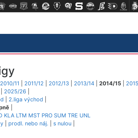
igy
2010/11
|
2011/12
|
2012/13
|
2013/14
|
2014/15
|
2015
|
2025/26
|
ed
|
2.liga východ
|
pně
|
D
KLA
LTM
MST
PRO
SUM
TRE
UNL
dy
|
prodl. nebo náj.
|
s nulou
|