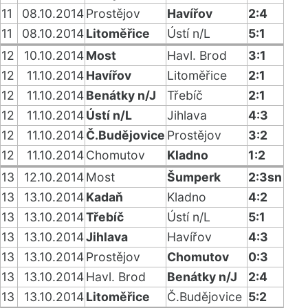
11
08.10.2014
Prostějov
Havířov
2:4
11
08.10.2014
Litoměřice
Ústí n/L
5:1
12
10.10.2014
Most
Havl. Brod
3:1
12
11.10.2014
Havířov
Litoměřice
2:1
12
11.10.2014
Benátky n/J
Třebíč
2:1
12
11.10.2014
Ústí n/L
Jihlava
4:3
12
11.10.2014
Č.Budějovice
Prostějov
3:2
12
11.10.2014
Chomutov
Kladno
1:2
13
12.10.2014
Most
Šumperk
2:3sn
13
13.10.2014
Kadaň
Kladno
4:2
13
13.10.2014
Třebíč
Ústí n/L
5:1
13
13.10.2014
Jihlava
Havířov
4:3
13
13.10.2014
Prostějov
Chomutov
0:3
13
13.10.2014
Havl. Brod
Benátky n/J
2:4
13
13.10.2014
Litoměřice
Č.Budějovice
5:2