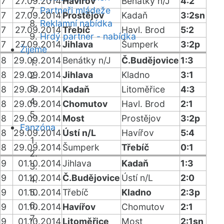
7
27.09.2014
Havířov
Benátky n/J
4:2
Partneři mládeže
7
27.09.2014
Prostějov
Kadaň
3:2sn
Reklamní nabídka
7
27.09.2014
Třebíč
Havl. Brod
5:2
Hrdý partner - nabídka
7
27.09.2014
Jihlava
Šumperk
3:2p
Žijeme
8
29.09.2014
Benátky n/J
Č.Budějovice
1:3
8
29.09.2014
Jihlava
Kladno
3:1
8
29.09.2014
Kadaň
Litoměřice
4:3
8
29.09.2014
Chomutov
Havl. Brod
2:1
8
29.09.2014
Most
Prostějov
3:2p
Fanzóna
8
29.09.2014
Ústí n/L
Havířov
5:4
8
29.09.2014
Šumperk
Třebíč
0:1
9
01.10.2014
Jihlava
Kadaň
1:3
9
01.10.2014
Č.Budějovice
Ústí n/L
2:0
9
01.10.2014
Třebíč
Kladno
2:3p
9
01.10.2014
Havířov
Chomutov
2:1
9
01.10.2014
Litoměřice
Most
2:1sn