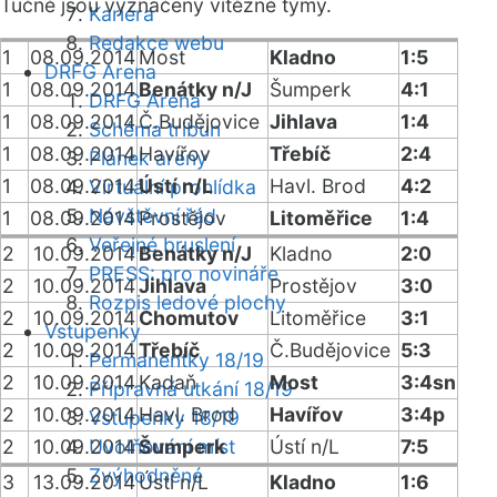
Tučně jsou vyznačeny vítězné týmy.
Kariéra
Redakce webu
1
08.09.2014
Most
Kladno
1:5
DRFG Arena
1
08.09.2014
Benátky n/J
Šumperk
4:1
DRFG Arena
1
08.09.2014
Č.Budějovice
Jihlava
1:4
Schéma tribun
1
08.09.2014
Havířov
Třebíč
2:4
Plánek areny
1
08.09.2014
Ústí n/L
Havl. Brod
4:2
Virtuální prohlídka
Návštěvní řád
1
08.09.2014
Prostějov
Litoměřice
1:4
Veřejné bruslení
2
10.09.2014
Benátky n/J
Kladno
2:0
PRESS: pro novináře
2
10.09.2014
Jihlava
Prostějov
3:0
Rozpis ledové plochy
2
10.09.2014
Chomutov
Litoměřice
3:1
Vstupenky
2
10.09.2014
Třebíč
Č.Budějovice
5:3
Permanentky 18/19
2
10.09.2014
Kadaň
Most
3:4sn
Přípravná utkání 18/19
2
10.09.2014
Havl. Brod
Havířov
3:4p
Vstupenky 18/19
2
10.09.2014
Uvolňování míst
Šumperk
Ústí n/L
7:5
Zvýhodněné
3
13.09.2014
Ústí n/L
Kladno
1:6