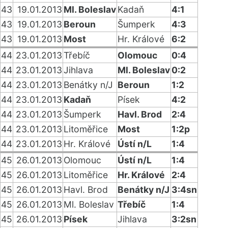
43
19.01.2013
Ml. Boleslav
Kadaň
4:1
43
19.01.2013
Beroun
Šumperk
4:3
43
19.01.2013
Most
Hr. Králové
6:2
44
23.01.2013
Třebíč
Olomouc
0:4
44
23.01.2013
Jihlava
Ml. Boleslav
0:2
44
23.01.2013
Benátky n/J
Beroun
1:2
44
23.01.2013
Kadaň
Písek
4:2
44
23.01.2013
Šumperk
Havl. Brod
2:4
44
23.01.2013
Litoměřice
Most
1:2p
44
23.01.2013
Hr. Králové
Ústí n/L
1:4
45
26.01.2013
Olomouc
Ústí n/L
1:4
45
26.01.2013
Litoměřice
Hr. Králové
2:4
45
26.01.2013
Havl. Brod
Benátky n/J
3:4sn
45
26.01.2013
Ml. Boleslav
Třebíč
1:4
45
26.01.2013
Písek
Jihlava
3:2sn