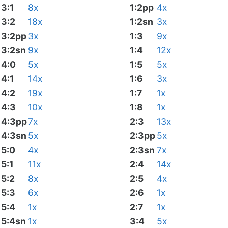
3:1
8x
1:2pp
4x
3:2
18x
1:2sn
3x
3:2pp
3x
1:3
9x
3:2sn
9x
1:4
12x
4:0
5x
1:5
5x
4:1
14x
1:6
3x
4:2
19x
1:7
1x
4:3
10x
1:8
1x
4:3pp
7x
2:3
13x
4:3sn
5x
2:3pp
5x
5:0
4x
2:3sn
7x
5:1
11x
2:4
14x
5:2
8x
2:5
4x
5:3
6x
2:6
1x
5:4
1x
2:7
1x
5:4sn
1x
3:4
5x