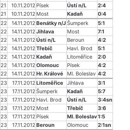
21
10.11.2012
Písek
Ústí n/L
2:4
21
10.11.2012
Most
Kadaň
0:4
22
14.11.2012
Benátky n/J
Šumperk
5:1
22
14.11.2012
Jihlava
Most
7:1
22
14.11.2012
Ústí n/L
Beroun
4:2
22
14.11.2012
Třebíč
Havl. Brod
5:1
22
14.11.2012
Kadaň
Litoměřice
2:0
22
14.11.2012
Olomouc
Písek
4:2
22
14.11.2012
Hr. Králové
Ml. Boleslav
4:2
23
17.11.2012
Litoměřice
Jihlava
3:1
23
17.11.2012
Šumperk
Kadaň
5:7
23
17.11.2012
Havl. Brod
Ústí n/L
3:4sn
23
17.11.2012
Most
Třebíč
3:6
23
17.11.2012
Písek
Ml. Boleslav
1:5
23
17.11.2012
Beroun
Olomouc
2:1sn