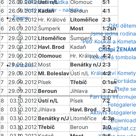
6
26.09.2012
Reklamní nabídka
Ústí n/L
Olomouc
5:1
Hrdý partner - nabídka
6
26.09.2012
Kadaň
Beroun
4:1
Žijeme
6
26.09.2012
Hr. Králové
Litoměřice
2:3
Děti dětem
6
26.09.2012
Šumperk
Most
1:2sn
Jsme jedna rodina
7
29.09.2012
Litoměřice
Šumperk
3:0
Petr Koukal a Kometa
7
29.09.2012
Havl. Brod
Kadaň
5:2
Chlapi ŽENÁM
7
29.09.2012
Olomouc
Hr. Králové
4:2
Hokejová tombola
7
29.09.2012
Most
Benátky n/J
2:3
Fanzóna
Království Komety
7
29.09.2012
Ml. Boleslav
Ústí n/L
4:2
Dortiáda
7
29.09.2012
Písek
Třebíč
0:1sn
Ptejte se
7
29.09.2012
Beroun
Jihlava
3:2sn
Fan klub informuje
8
03.10.2012
Ústí n/L
Písek
7:2
Fotogalerie
8
03.10.2012
Jihlava
Havl. Brod
2:3
Aktivní fotogalerie
8
03.10.2012
Benátky n/J
Litoměřice
4:3p
Download
8
03.10.2012
Třebíč
Beroun
3:0
Hokejchat.cz
8
03.10.2012
Kadaň
Most
3:5