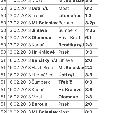
39
11.02.2013
Most
Ml. Boleslav
3:6
50
13.02.2013
Ústí n/L
Most
6:2
50
13.02.2013
Třebíč
Litoměřice
1:3
50
13.02.2013
Ml. Boleslav
Beroun
3:2p
50
13.02.2013
Jihlava
Šumperk
4:3p
50
13.02.2013
Olomouc
Havl. Brod
6:1
50
13.02.2013
Kadaň
Benátky n/J
2:3
50
13.02.2013
Hr. Králové
Písek
3:0
51
16.02.2013
Benátky n/J
Jihlava
2:0
51
16.02.2013
Havl. Brod
Ml. Boleslav
2:4
51
16.02.2013
Litoměřice
Ústí n/L
3:6
51
16.02.2013
Šumperk
Třebíč
0:3
51
16.02.2013
Kadaň
Hr. Králové
3:6
51
16.02.2013
Most
Olomouc
2:3
51
16.02.2013
Beroun
Písek
2:0
52
18.02.2013
Ml. Boleslav
Most
8:0