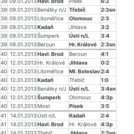
39
09.01.2013
Havl. Brod
Písek
6:2
39
09.01.2013
Benátky n/J
Třebíč
2:3sn
39
09.01.2013
Litoměřice
Olomouc
2:3
39
09.01.2013
Kadaň
Jihlava
3:2
39
09.01.2013
Šumperk
Ústí n/L
3:4
39
09.01.2013
Beroun
Hr. Králové
2:3sn
40
12.01.2013
Havl. Brod
Beroun
4:1
40
12.01.2013
Hr. Králové
Jihlava
0:2
40
12.01.2013
Litoměřice
Ml. Boleslav
2:4
40
12.01.2013
Kadaň
Třebíč
1:0
40
12.01.2013
Benátky n/J
Ústí n/L
3:4sn
40
12.01.2013
Šumperk
Olomouc
4:3p
40
12.01.2013
Most
Písek
3:5
41
14.01.2013
Ústí n/L
Kadaň
2:4
41
14.01.2013
Havl. Brod
Hr. Králové
4:3p
41
14.01.2013
Třebíč
Jihlava
2:3sn