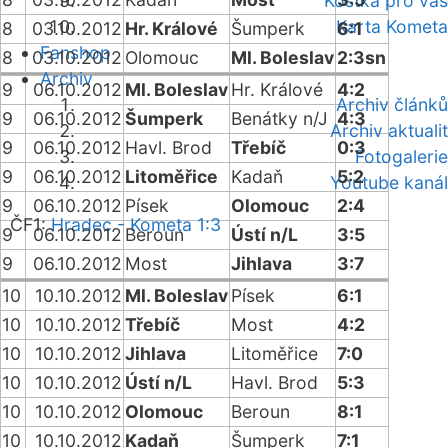
Kostka pro vás
Karta Kometa
8
03.10.2012
Hr. Králové
Šumperk
6:1
Fanshop
8
03.10.2012
Olomouc
Ml. Boleslav
2:3sn
Archiv
9
06.10.2012
Ml. Boleslav
Hr. Králové
4:2
Archiv článků
9
06.10.2012
Šumperk
Benátky n/J
4:3
Archiv aktualit
9
06.10.2012
Havl. Brod
Třebíč
0:3
Fotogalerie
9
06.10.2012
Litoměřice
Kadaň
5:2
Youtube kanál
9
06.10.2012
Písek
Olomouc
2:4
ČF1:
Hradec - Kometa 1:3
9
06.10.2012
Beroun
Ústí n/L
3:5
9
06.10.2012
Most
Jihlava
3:7
10
10.10.2012
Ml. Boleslav
Písek
6:1
10
10.10.2012
Třebíč
Most
4:2
10
10.10.2012
Jihlava
Litoměřice
7:0
10
10.10.2012
Ústí n/L
Havl. Brod
5:3
10
10.10.2012
Olomouc
Beroun
8:1
10
10.10.2012
Kadaň
Šumperk
7:1