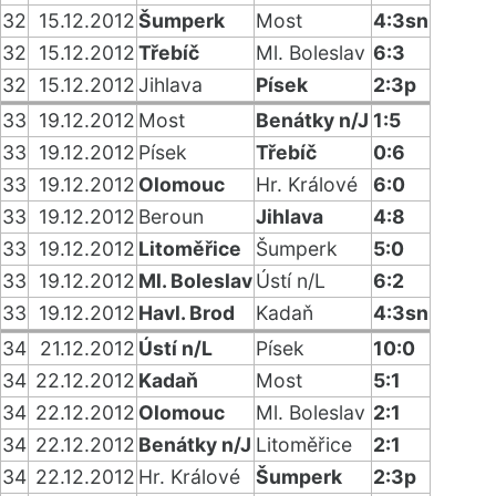
32
15.12.2012
Šumperk
Most
4:3sn
32
15.12.2012
Třebíč
Ml. Boleslav
6:3
32
15.12.2012
Jihlava
Písek
2:3p
33
19.12.2012
Most
Benátky n/J
1:5
33
19.12.2012
Písek
Třebíč
0:6
33
19.12.2012
Olomouc
Hr. Králové
6:0
33
19.12.2012
Beroun
Jihlava
4:8
33
19.12.2012
Litoměřice
Šumperk
5:0
33
19.12.2012
Ml. Boleslav
Ústí n/L
6:2
33
19.12.2012
Havl. Brod
Kadaň
4:3sn
34
21.12.2012
Ústí n/L
Písek
10:0
34
22.12.2012
Kadaň
Most
5:1
34
22.12.2012
Olomouc
Ml. Boleslav
2:1
34
22.12.2012
Benátky n/J
Litoměřice
2:1
34
22.12.2012
Hr. Králové
Šumperk
2:3p