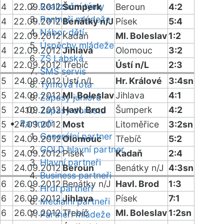
Realizační týmy
4
22.09.2012
Šumperk
Beroun
4:2
Partneři mládeže
4
22.09.2012
Benátky n/J
Písek
5:4
Nábor dětí
4
22.09.2012
Kadaň
Ml. Boleslav
1:2
Úspěchy mládeže
4
22.09.2012
Jihlava
Olomouc
3:2
ZŠ Labská
4
22.09.2012
Třebíč
Ústí n/L
2:3
SMS servis
5
24.09.2012
Ústí n/L
Hr. Králové
3:4sn
Týmová fota
5
24.09.2012
Ml. Boleslav
Jihlava
4:1
Zápasy juniorů
5
24.09.2012
Havl. Brod
Šumperk
4:2
Zápasy dorostu
Partneři
5
24.09.2012
Most
Litoměřice
3:2sn
Generální partner
5
24.09.2012
Olomouc
Třebíč
5:2
GOLD hlavní partner
5
24.09.2012
Písek
Kadaň
2:4
Hlavní partneři
5
24.09.2012
Beroun
Benátky n/J
4:3sn
Business partneři
6
26.09.2012
Benátky n/J
Havl. Brod
1:3
Hrdí partneři
6
26.09.2012
Jihlava
Písek
7:1
Mediální partneři
6
26.09.2012
Třebíč
Ml. Boleslav
1:2sn
Partneři mládeže