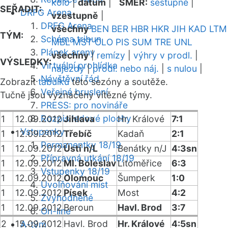
kolo
|
datum
|
SMĚR:
sestupně
|
SEŘADIT:
DRFG Arena
vzestupně
|
DRFG Arena
všechny
BEN
BER
HBR
HKR
JIH
KAD
LTM
TÝM:
Schéma tribun
MBL
MST
OLO
PIS
SUM
TRE
UNL
Plánek areny
všechny
|
remízy
|
výhry v prodl.
|
VÝSLEDKY:
Virtuální prohlídka
nájezdy
|
prodl. nebo náj.
|
s nulou
|
Návštěvní řád
Zobrazit
tabulku
této sezóny a soutěže.
Veřejné bruslení
Tučně jsou vyznačeny vítězné týmy.
PRESS: pro novináře
Rozpis ledové plochy
1
12.09.2012
Jihlava
Hr. Králové
7:1
Vstupenky
1
12.09.2012
Třebíč
Kadaň
2:1
Permanentky 18/19
1
12.09.2012
Ústí n/L
Benátky n/J
4:3sn
Přípravná utkání 18/19
1
12.09.2012
Ml. Boleslav
Litoměřice
6:3
Vstupenky 18/19
1
12.09.2012
Olomouc
Šumperk
1:0
Uvolňování míst
1
12.09.2012
Písek
Most
4:2
Zvýhodněné
1
12.09.2012
Beroun
Havl. Brod
3:7
On-line
2
15.09.2012
Havl. Brod
Hr. Králové
4:5sn
A-tým