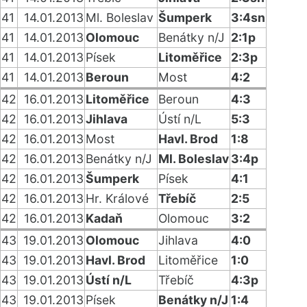
41
14.01.2013
Ml. Boleslav
Šumperk
3:4sn
41
14.01.2013
Olomouc
Benátky n/J
2:1p
41
14.01.2013
Písek
Litoměřice
2:3p
41
14.01.2013
Beroun
Most
4:2
42
16.01.2013
Litoměřice
Beroun
4:3
42
16.01.2013
Jihlava
Ústí n/L
5:3
42
16.01.2013
Most
Havl. Brod
1:8
42
16.01.2013
Benátky n/J
Ml. Boleslav
3:4p
42
16.01.2013
Šumperk
Písek
4:1
42
16.01.2013
Hr. Králové
Třebíč
2:5
42
16.01.2013
Kadaň
Olomouc
3:2
43
19.01.2013
Olomouc
Jihlava
4:0
43
19.01.2013
Havl. Brod
Litoměřice
1:0
43
19.01.2013
Ústí n/L
Třebíč
4:3p
43
19.01.2013
Písek
Benátky n/J
1:4