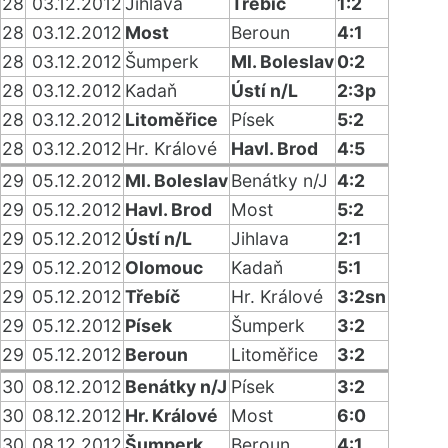
28
03.12.2012
Jihlava
Třebíč
1:2
28
03.12.2012
Most
Beroun
4:1
28
03.12.2012
Šumperk
Ml. Boleslav
0:2
28
03.12.2012
Kadaň
Ústí n/L
2:3p
28
03.12.2012
Litoměřice
Písek
5:2
28
03.12.2012
Hr. Králové
Havl. Brod
4:5
29
05.12.2012
Ml. Boleslav
Benátky n/J
4:2
29
05.12.2012
Havl. Brod
Most
5:2
29
05.12.2012
Ústí n/L
Jihlava
2:1
29
05.12.2012
Olomouc
Kadaň
5:1
29
05.12.2012
Třebíč
Hr. Králové
3:2sn
29
05.12.2012
Písek
Šumperk
3:2
29
05.12.2012
Beroun
Litoměřice
3:2
30
08.12.2012
Benátky n/J
Písek
3:2
30
08.12.2012
Hr. Králové
Most
6:0
30
08.12.2012
Šumperk
Beroun
4:1