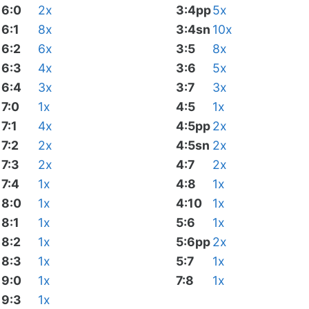
6:0
2x
3:4pp
5x
6:1
8x
3:4sn
10x
6:2
6x
3:5
8x
6:3
4x
3:6
5x
6:4
3x
3:7
3x
7:0
1x
4:5
1x
7:1
4x
4:5pp
2x
7:2
2x
4:5sn
2x
7:3
2x
4:7
2x
7:4
1x
4:8
1x
8:0
1x
4:10
1x
8:1
1x
5:6
1x
8:2
1x
5:6pp
2x
8:3
1x
5:7
1x
9:0
1x
7:8
1x
9:3
1x