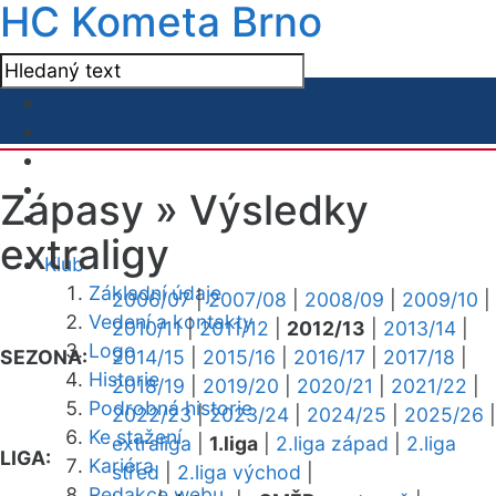
HC Kometa Brno
Zápasy »
Výsledky
extraligy
Klub
Základní údaje
2006/07
|
2007/08
|
2008/09
|
2009/10
|
Vedení a kontakty
2010/11
|
2011/12
|
2012/13
|
2013/14
|
Logo
SEZONA:
2014/15
|
2015/16
|
2016/17
|
2017/18
|
Historie
2018/19
|
2019/20
|
2020/21
|
2021/22
|
Podrobná historie
2022/23
|
2023/24
|
2024/25
|
2025/26
|
Ke stažení
extraliga
|
1.liga
|
2.liga západ
|
2.liga
LIGA:
Kariéra
střed
|
2.liga východ
|
Redakce webu