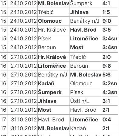
15
24.10.2012
Ml. Boleslav
Šumperk
4:1
15
24.10.2012
Třebíč
Jihlava
1:5
15
24.10.2012
Olomouc
Benátky n/J
9:0
15
24.10.2012
Hr. Králové
Havl. Brod
3:5
15
24.10.2012
Písek
Litoměřice
3:4sn
15
24.10.2012
Beroun
Most
3:4sn
16
27.10.2012
Hr. Králové
Třebíč
2:0
16
27.10.2012
Litoměřice
Beroun
9:6
16
27.10.2012
Benátky n/J
Ml. Boleslav
5:6
16
27.10.2012
Kadaň
Olomouc
3:2sn
16
27.10.2012
Šumperk
Písek
4:3sn
16
27.10.2012
Jihlava
Ústí n/L
3:1
16
27.10.2012
Most
Havl. Brod
2:1
17
31.10.2012
Havl. Brod
Litoměřice
0:4
17
31.10.2012
Ml. Boleslav
Kadaň
2:1