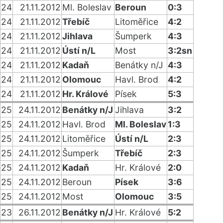
24
21.11.2012
Ml. Boleslav
Beroun
0:3
24
21.11.2012
Třebíč
Litoměřice
4:2
24
21.11.2012
Jihlava
Šumperk
4:3
24
21.11.2012
Ústí n/L
Most
3:2sn
24
21.11.2012
Kadaň
Benátky n/J
4:3
24
21.11.2012
Olomouc
Havl. Brod
4:2
24
21.11.2012
Hr. Králové
Písek
5:3
25
24.11.2012
Benátky n/J
Jihlava
3:2
25
24.11.2012
Havl. Brod
Ml. Boleslav
1:3
25
24.11.2012
Litoměřice
Ústí n/L
2:3
25
24.11.2012
Šumperk
Třebíč
2:3
25
24.11.2012
Kadaň
Hr. Králové
2:0
25
24.11.2012
Beroun
Písek
3:6
25
24.11.2012
Most
Olomouc
3:5
23
26.11.2012
Benátky n/J
Hr. Králové
5:2