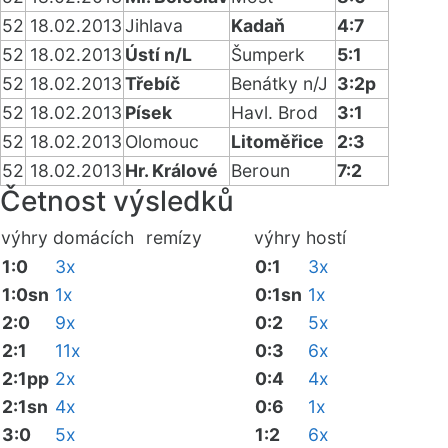
52
18.02.2013
Jihlava
Kadaň
4:7
52
18.02.2013
Ústí n/L
Šumperk
5:1
52
18.02.2013
Třebíč
Benátky n/J
3:2p
52
18.02.2013
Písek
Havl. Brod
3:1
52
18.02.2013
Olomouc
Litoměřice
2:3
52
18.02.2013
Hr. Králové
Beroun
7:2
Četnost výsledků
výhry domácích
remízy
výhry hostí
1:0
3x
0:1
3x
1:0sn
1x
0:1sn
1x
2:0
9x
0:2
5x
2:1
11x
0:3
6x
2:1pp
2x
0:4
4x
2:1sn
4x
0:6
1x
3:0
5x
1:2
6x