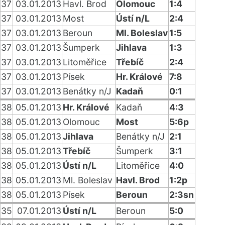
37
03.01.2013
Havl. Brod
Olomouc
1:4
37
03.01.2013
Most
Ústí n/L
2:4
37
03.01.2013
Beroun
Ml. Boleslav
1:5
37
03.01.2013
Šumperk
Jihlava
1:3
37
03.01.2013
Litoměřice
Třebíč
2:4
37
03.01.2013
Písek
Hr. Králové
7:8
37
03.01.2013
Benátky n/J
Kadaň
0:1
38
05.01.2013
Hr. Králové
Kadaň
4:3
38
05.01.2013
Olomouc
Most
5:6p
38
05.01.2013
Jihlava
Benátky n/J
2:1
38
05.01.2013
Třebíč
Šumperk
3:1
38
05.01.2013
Ústí n/L
Litoměřice
4:0
38
05.01.2013
Ml. Boleslav
Havl. Brod
1:2p
38
05.01.2013
Písek
Beroun
2:3sn
35
07.01.2013
Ústí n/L
Beroun
5:0