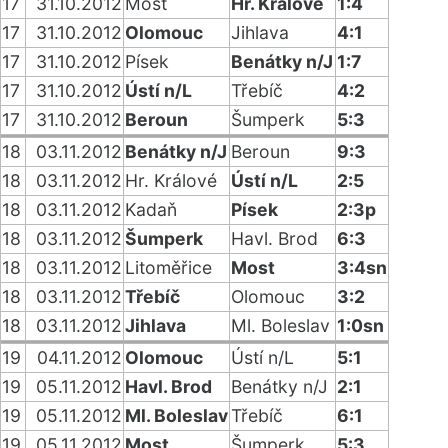
17
31.10.2012
Most
Hr. Králové
1:4
17
31.10.2012
Olomouc
Jihlava
4:1
17
31.10.2012
Písek
Benátky n/J
1:7
17
31.10.2012
Ústí n/L
Třebíč
4:2
17
31.10.2012
Beroun
Šumperk
5:3
18
03.11.2012
Benátky n/J
Beroun
9:3
18
03.11.2012
Hr. Králové
Ústí n/L
2:5
18
03.11.2012
Kadaň
Písek
2:3p
18
03.11.2012
Šumperk
Havl. Brod
6:3
18
03.11.2012
Litoměřice
Most
3:4sn
18
03.11.2012
Třebíč
Olomouc
3:2
18
03.11.2012
Jihlava
Ml. Boleslav
1:0sn
19
04.11.2012
Olomouc
Ústí n/L
5:1
19
05.11.2012
Havl. Brod
Benátky n/J
2:1
19
05.11.2012
Ml. Boleslav
Třebíč
6:1
19
05.11.2012
Most
Šumperk
5:3