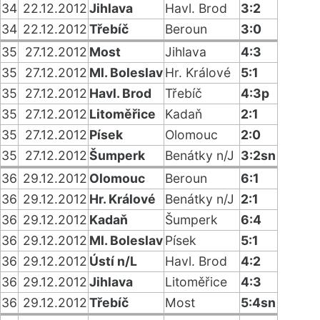
34
22.12.2012
Jihlava
Havl. Brod
3:2
34
22.12.2012
Třebíč
Beroun
3:0
35
27.12.2012
Most
Jihlava
4:3
35
27.12.2012
Ml. Boleslav
Hr. Králové
5:1
35
27.12.2012
Havl. Brod
Třebíč
4:3p
35
27.12.2012
Litoměřice
Kadaň
2:1
35
27.12.2012
Písek
Olomouc
2:0
35
27.12.2012
Šumperk
Benátky n/J
3:2sn
36
29.12.2012
Olomouc
Beroun
6:1
36
29.12.2012
Hr. Králové
Benátky n/J
2:1
36
29.12.2012
Kadaň
Šumperk
6:4
36
29.12.2012
Ml. Boleslav
Písek
5:1
36
29.12.2012
Ústí n/L
Havl. Brod
4:2
36
29.12.2012
Jihlava
Litoměřice
4:3
36
29.12.2012
Třebíč
Most
5:4sn