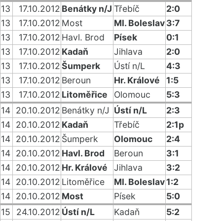
13
17.10.2012
Benátky n/J
Třebíč
2:0
13
17.10.2012
Most
Ml. Boleslav
3:7
13
17.10.2012
Havl. Brod
Písek
0:1
13
17.10.2012
Kadaň
Jihlava
2:0
13
17.10.2012
Šumperk
Ústí n/L
4:3
13
17.10.2012
Beroun
Hr. Králové
1:5
13
17.10.2012
Litoměřice
Olomouc
5:3
14
20.10.2012
Benátky n/J
Ústí n/L
2:3
14
20.10.2012
Kadaň
Třebíč
2:1p
14
20.10.2012
Šumperk
Olomouc
2:4
14
20.10.2012
Havl. Brod
Beroun
3:1
14
20.10.2012
Hr. Králové
Jihlava
3:2
14
20.10.2012
Litoměřice
Ml. Boleslav
1:2
14
20.10.2012
Most
Písek
5:0
15
24.10.2012
Ústí n/L
Kadaň
5:2