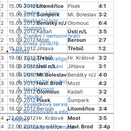
Soupiska
2
15.09.2012
Litoměřice
Písek
4:1
Změny v kádru
2
15.09.2012
Šumperk
Ml. Boleslav
3:2
Realizační tým
2
15.09.2012
Benátky n/J
Olomouc
6:4
Statistiky
2
15.09.2012
Kadaň
Ústí n/L
3:5
Zranění / nemocní hráči
2
15.09.2012
Most
Beroun
2:7
Dresy 2018/19
2
15.09.2012
Jihlava
Třebíč
1:2
Zápasy
3
19.09.2012
Třebíč
Hr. Králové
3:2
Tipsport extraliga
3
19.09.2012
Přípravná utkání
Ústí n/L
Jihlava
3:1
Liga mistrů
3
19.09.2012
Ml. Boleslav
Benátky n/J
4:0
Univerzitní souboj
3
19.09.2012
Havl. Brod
Most
4:2
Návštěvnost
3
19.09.2012
Olomouc
Kadaň
3:2
Tabulka
3
19.09.2012
Písek
Šumperk
7:4
Výsledkový servis
3
19.09.2012
Beroun
Litoměřice
3:4
Rozlosování a info
4
22.09.2012
Hr. Králové
Most
3:5
Mládež
4
22.09.2012
Litoměřice
Havl. Brod
3:4p
Kontakty a informace