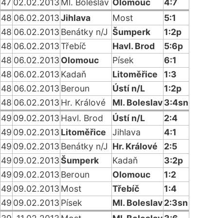
47
02.02.2013
Ml. Boleslav
Olomouc
4:7
48
06.02.2013
Jihlava
Most
5:1
48
06.02.2013
Benátky n/J
Šumperk
1:2p
48
06.02.2013
Třebíč
Havl. Brod
5:6p
48
06.02.2013
Olomouc
Písek
6:1
48
06.02.2013
Kadaň
Litoměřice
1:3
48
06.02.2013
Beroun
Ústí n/L
1:2p
48
06.02.2013
Hr. Králové
Ml. Boleslav
3:4sn
49
09.02.2013
Havl. Brod
Ústí n/L
2:4
49
09.02.2013
Litoměřice
Jihlava
4:1
49
09.02.2013
Benátky n/J
Hr. Králové
2:5
49
09.02.2013
Šumperk
Kadaň
3:2p
49
09.02.2013
Beroun
Olomouc
1:2
49
09.02.2013
Most
Třebíč
1:4
49
09.02.2013
Písek
Ml. Boleslav
2:3sn