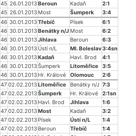
45
26.01.2013
Beroun
Kadaň
2:1
45
26.01.2013
Most
Šumperk
3:4
46
30.01.2013
Třebíč
Písek
6:1
46
30.01.2013
Benátky n/J
Most
6:2
46
30.01.2013
Jihlava
Beroun
6:3
46
30.01.2013
Ústí n/L
Ml. Boleslav
3:4sn
46
30.01.2013
Kadaň
Havl. Brod
4:1
46
30.01.2013
Šumperk
Litoměřice
3:5
46
30.01.2013
Hr. Králové
Olomouc
2:6
47
02.02.2013
Litoměřice
Benátky n/J
7:3
47
02.02.2013
Šumperk
Hr. Králové
2:1sn
47
02.02.2013
Havl. Brod
Jihlava
1:6
47
02.02.2013
Most
Kadaň
3:2
47
02.02.2013
Písek
Ústí n/L
1:4
47
02.02.2013
Beroun
Třebíč
1:4