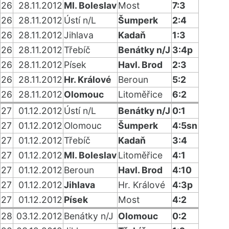
26
28.11.2012
Ml. Boleslav
Most
7:3
26
28.11.2012
Ústí n/L
Šumperk
2:4
26
28.11.2012
Jihlava
Kadaň
1:3
26
28.11.2012
Třebíč
Benátky n/J
3:4p
26
28.11.2012
Písek
Havl. Brod
2:3
26
28.11.2012
Hr. Králové
Beroun
5:2
26
28.11.2012
Olomouc
Litoměřice
6:2
27
01.12.2012
Ústí n/L
Benátky n/J
0:1
27
01.12.2012
Olomouc
Šumperk
4:5sn
27
01.12.2012
Třebíč
Kadaň
3:4
27
01.12.2012
Ml. Boleslav
Litoměřice
4:1
27
01.12.2012
Beroun
Havl. Brod
4:10
27
01.12.2012
Jihlava
Hr. Králové
4:3p
27
01.12.2012
Písek
Most
4:2
28
03.12.2012
Benátky n/J
Olomouc
0:2