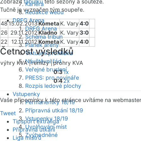
Zobrazit
tabulku
této sezóny a soutěže.
Kariéra
Tučně je vyznačen tým soupeře.
Redakce webu
DRFG Arena
48
15.02.2013
Kometa
K. Vary
4:0
DRFG Arena
26
29.11.2012
Kladno
K. Vary
3:0
Schéma tribun
22
12.11.2012
Kometa
K. Vary
4:0
Plánek areny
Četnost výsledků
Virtuální prohlídka
Návštěvní řád
výhry KVA |
remízy |
prohry KVA
Veřejné bruslení
0:3
1x
PRESS: pro novináře
0:4
2x
Rozpis ledové plochy
Vstupenky
Vaše připomínky k této stránce uvítáme na webmaste
Permanentky 18/19
Přípravná utkání 18/19
Tweet
Vstupenky 18/19
Tipsport extraliga
Uvolňování míst
Přípravná utkání
Zvýhodněné
Liga mistrů