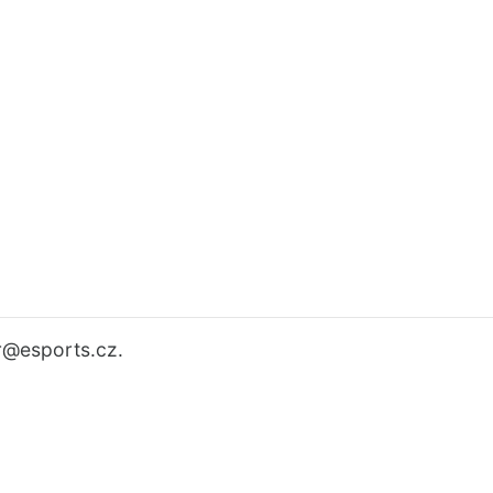
r
@esports.cz.