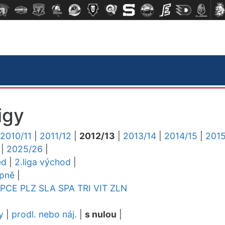
igy
2010/11
|
2011/12
|
2012/13
|
2013/14
|
2014/15
|
2015
|
2025/26
|
ed
|
2.liga východ
|
upně
|
PCE
PLZ
SLA
SPA
TRI
VIT
ZLN
y
|
prodl. nebo náj.
|
s nulou
|