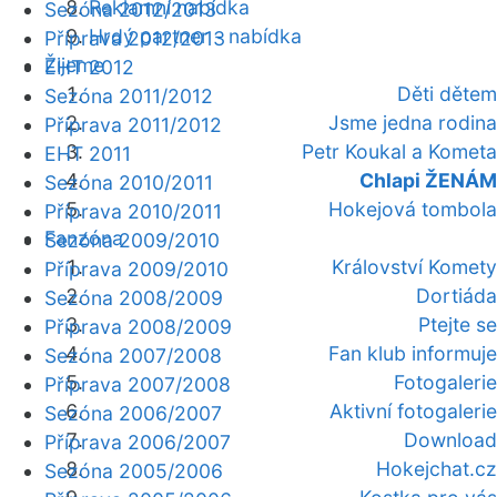
Reklamní nabídka
Sezóna 2012/2013
Hrdý partner - nabídka
Příprava 2012/2013
Žijeme
EHT 2012
Děti dětem
Sezóna 2011/2012
Jsme jedna rodina
Příprava 2011/2012
Petr Koukal a Kometa
EHT 2011
Chlapi ŽENÁM
Sezóna 2010/2011
Hokejová tombola
Příprava 2010/2011
Fanzóna
Sezóna 2009/2010
Království Komety
Příprava 2009/2010
Dortiáda
Sezóna 2008/2009
Ptejte se
Příprava 2008/2009
Fan klub informuje
Sezóna 2007/2008
Fotogalerie
Příprava 2007/2008
Aktivní fotogalerie
Sezóna 2006/2007
Download
Příprava 2006/2007
Hokejchat.cz
Sezóna 2005/2006