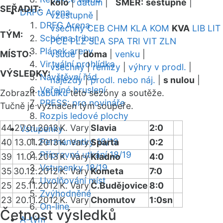
kolo
|
datum
|
SMĚR:
sestupně
|
SEŘADIT:
DRFG Arena
vzestupně
|
DRFG Arena
všechny
CEB
CHM
KLA
KOM
KVA
LIB
LIT
TÝM:
Schéma tribun
PCE
PLZ
SLA
SPA
TRI
VIT
ZLN
Plánek areny
MÍSTO:
všude
|
doma
|
venku
|
Virtuální prohlídka
všechny
|
remízy
|
výhry v prodl.
|
VÝSLEDKY:
Návštěvní řád
nájezdy
|
prodl. nebo náj.
|
s nulou
|
Veřejné bruslení
Zobrazit
tabulku
této sezóny a soutěže.
PRESS: pro novináře
Tučně je vyznačen tým soupeře.
Rozpis ledové plochy
44
27.01.2013
K. Vary
Slavia
2:0
Vstupenky
Permanentky 18/19
40
13.01.2013
K. Vary
Sparta
0:2
Přípravná utkání 18/19
39
11.01.2013
K. Vary
Kladno
4:0
Vstupenky 18/19
35
30.12.2012
K. Vary
Kometa
7:0
Uvolňování míst
25
25.11.2012
K. Vary
Č.Budějovice
8:0
Zvýhodněné
23
20.11.2012
K. Vary
Chomutov
1:0sn
On-line
Četnost výsledků
A-tým