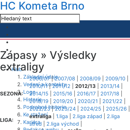
HC Kometa Brno
Zápasy »
Výsledky
extraligy
Klub
Základní údaje
2006/07
|
2007/08
|
2008/09
|
2009/10
|
Vedení a kontakty
2010/11
|
2011/12
|
2012/13
|
2013/14
|
Logo
SEZONA:
2014/15
|
2015/16
|
2016/17
|
2017/18
|
Historie
2018/19
|
2019/20
|
2020/21
|
2021/22
|
Podrobná historie
2022/23
|
2023/24
|
2024/25
|
2025/26
|
Ke stažení
extraliga
|
1.liga
|
2.liga západ
|
2.liga
LIGA:
Kariéra
střed
|
2.liga východ
|
Redakce webu