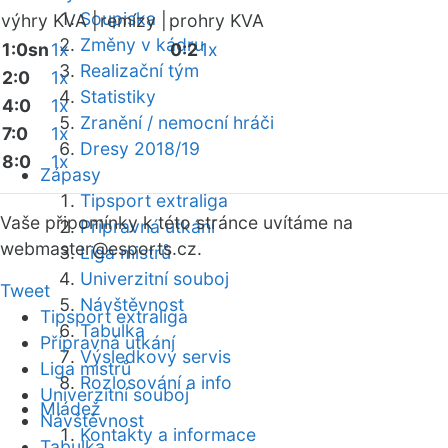
Soupiska
výhry KVA |
remízy |
prohry KVA
Změny v kádru
1:0sn
1x
0:2
1x
Realizační tým
2:0
1x
Statistiky
4:0
1x
Zranění / nemocní hráči
7:0
1x
Dresy 2018/19
8:0
1x
Zápasy
Tipsport extraliga
Vaše připomínky k této stránce uvítáme na
Přípravná utkání
webmaster
@esports.cz.
Liga mistrů
Univerzitní souboj
Tweet
Návštěvnost
Tipsport extraliga
Tabulka
Přípravná utkání
Výsledkový servis
Liga mistrů
Rozlosování a info
Univerzitní souboj
Mládež
Návštěvnost
Kontakty a informace
Tabulka