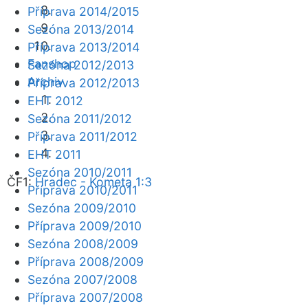
Příprava 2014/2015
Sezóna 2013/2014
Příprava 2013/2014
Fanshop
Sezóna 2012/2013
Archiv
Příprava 2012/2013
EHT 2012
Sezóna 2011/2012
Příprava 2011/2012
EHT 2011
Sezóna 2010/2011
ČF1:
Hradec - Kometa 1:3
Příprava 2010/2011
Sezóna 2009/2010
Příprava 2009/2010
Sezóna 2008/2009
Příprava 2008/2009
Sezóna 2007/2008
Příprava 2007/2008