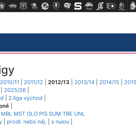
igy
2010/11
|
2011/12
|
2012/13
|
2013/14
|
2014/15
|
2015
|
2025/26
|
ed
|
2.liga východ
|
pně
|
MBL
MST
OLO
PIS
SUM
TRE
UNL
y
|
prodl. nebo náj.
|
s nulou
|