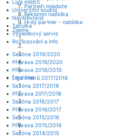
Liga mistrů
Partneři mládeže
Univerzitní souboj
Reklamní nabídka
Návštěvnost
Hrdý partner - nabídka
Tabulka
Žijeme
Výsledkový servis
Rozlosování a info
Sezóna 2019/2020
Příprava 2019/2020
Příprava 2018/2019
Fanzóna
Liga mistrů 2017/2018
Sezóna 2017/2018
Příprava 2017/2018
Sezóna 2016/2017
Příprava 2016/2017
Sezóna 2015/2016
Příprava 2015/2016
Sezóna 2014/2015