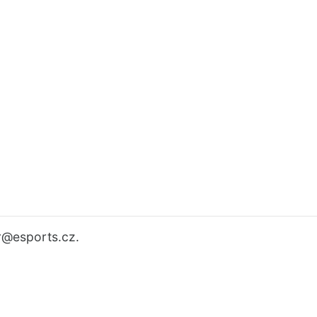
r
@esports.cz.