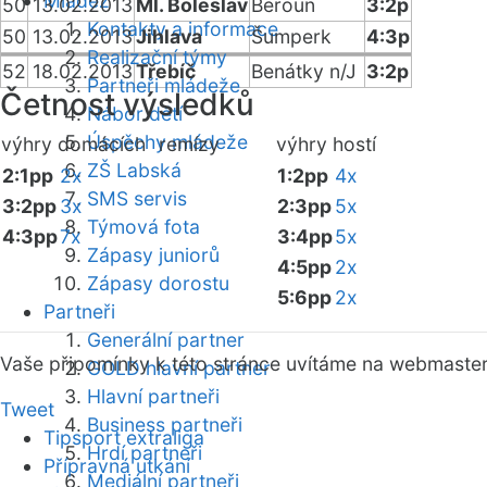
Mládež
50
13.02.2013
Ml. Boleslav
Beroun
3:2p
Kontakty a informace
50
13.02.2013
Jihlava
Šumperk
4:3p
Realizační týmy
52
18.02.2013
Třebíč
Benátky n/J
3:2p
Partneři mládeže
Četnost výsledků
Nábor dětí
Úspěchy mládeže
výhry domácích
remízy
výhry hostí
ZŠ Labská
2:1pp
2x
1:2pp
4x
SMS servis
3:2pp
3x
2:3pp
5x
Týmová fota
4:3pp
7x
3:4pp
5x
Zápasy juniorů
4:5pp
2x
Zápasy dorostu
5:6pp
2x
Partneři
Generální partner
Vaše připomínky k této stránce uvítáme na webmaste
GOLD hlavní partner
Hlavní partneři
Tweet
Business partneři
Tipsport extraliga
Hrdí partneři
Přípravná utkání
Mediální partneři