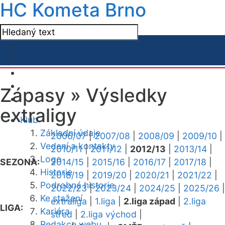
HC Kometa Brno
Zápasy »
Výsledky
extraligy
Klub
Základní údaje
2006/07
|
2007/08
|
2008/09
|
2009/10
|
Vedení a kontakty
2010/11
|
2011/12
|
2012/13
|
2013/14
|
Logo
SEZONA:
2014/15
|
2015/16
|
2016/17
|
2017/18
|
Historie
2018/19
|
2019/20
|
2020/21
|
2021/22
|
Podrobná historie
2022/23
|
2023/24
|
2024/25
|
2025/26
|
Ke stažení
extraliga
|
1.liga
|
2.liga západ
|
2.liga
LIGA:
Kariéra
střed
|
2.liga východ
|
Redakce webu