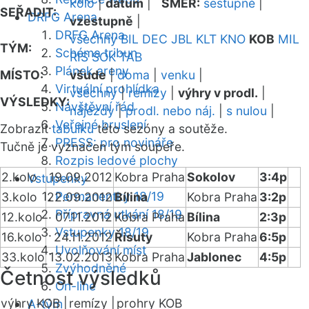
kolo
|
datum
|
SMĚR:
sestupně
|
SEŘADIT:
DRFG Arena
vzestupně
|
DRFG Arena
všechny
BIL
DEC
JBL
KLT
KNO
KOB
MIL
TÝM:
Schéma tribun
RIS
SOK
TAB
Plánek areny
MÍSTO:
všude
|
doma
|
venku
|
Virtuální prohlídka
všechny
|
remízy
|
výhry v prodl.
|
VÝSLEDKY:
Návštěvní řád
nájezdy
|
prodl. nebo náj.
|
s nulou
|
Veřejné bruslení
Zobrazit
tabulku
této sezóny a soutěže.
PRESS: pro novináře
Tučně je vyznačen tým soupeře.
Rozpis ledové plochy
2.kolo
19.09.2012
Kobra Praha
Sokolov
3:4p
Vstupenky
Permanentky 18/19
3.kolo
22.09.2012
Bílina
Kobra Praha
3:2p
Přípravná utkání 18/19
12.kolo
07.11.2012
Kobra Praha
Bílina
2:3p
Vstupenky 18/19
16.kolo
24.11.2012
Řisuty
Kobra Praha
6:5p
Uvolňování míst
33.kolo
13.02.2013
Kobra Praha
Jablonec
4:5p
Zvýhodněné
Četnost výsledků
On-line
výhry KOB |
remízy |
prohry KOB
A-tým