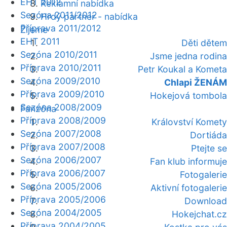
EHT 2012
Reklamní nabídka
Sezóna 2011/2012
Hrdý partner - nabídka
Příprava 2011/2012
Žijeme
EHT 2011
Děti dětem
Sezóna 2010/2011
Jsme jedna rodina
Příprava 2010/2011
Petr Koukal a Kometa
Sezóna 2009/2010
Chlapi ŽENÁM
Příprava 2009/2010
Hokejová tombola
Sezóna 2008/2009
Fanzóna
Příprava 2008/2009
Království Komety
Sezóna 2007/2008
Dortiáda
Příprava 2007/2008
Ptejte se
Sezóna 2006/2007
Fan klub informuje
Příprava 2006/2007
Fotogalerie
Sezóna 2005/2006
Aktivní fotogalerie
Příprava 2005/2006
Download
Sezóna 2004/2005
Hokejchat.cz
Příprava 2004/2005