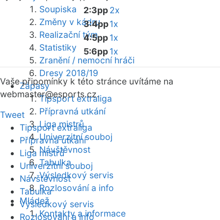
Soupiska
2:3pp
2x
Změny v kádru
3:4pp
1x
Realizační tým
4:5pp
1x
Statistiky
5:6pp
1x
Zranění / nemocní hráči
Dresy 2018/19
Vaše připomínky k této stránce uvítáme na
Zápasy
webmaster
@esports.cz.
Tipsport extraliga
Přípravná utkání
Tweet
Liga mistrů
Tipsport extraliga
Univerzitní souboj
Přípravná utkání
Návštěvnost
Liga mistrů
Tabulka
Univerzitní souboj
Výsledkový servis
Návštěvnost
Rozlosování a info
Tabulka
Mládež
Výsledkový servis
Kontakty a informace
Rozlosování a info