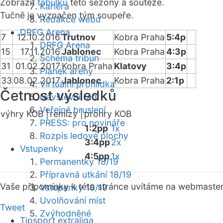
Zobrazit
tabulku
této sezóny a soutěže.
Kariéra
Tučně je vyznačen tým soupeře.
Redakce webu
DRFG Arena
7
12.10.2016
Trutnov
Kobra Praha
5:4p
DRFG Arena
15
17.11.2016
Jablonec
Kobra Praha
4:3p
Schéma tribun
31
01.02.2017
Kobra Praha
Klatovy
3:4p
Plánek areny
33
08.02.2017
Jablonec
Kobra Praha
2:1p
Virtuální prohlídka
Četnost výsledků
Návštěvní řád
Veřejné bruslení
výhry KOB |
remízy |
prohry KOB
PRESS: pro novináře
1:2pp
1x
Rozpis ledové plochy
3:4pp
2x
Vstupenky
4:5pp
1x
Permanentky 18/19
Přípravná utkání 18/19
Vaše připomínky k této stránce uvítáme na webmaste
Vstupenky 18/19
Uvolňování míst
Tweet
Zvýhodněné
Tipsport extraliga