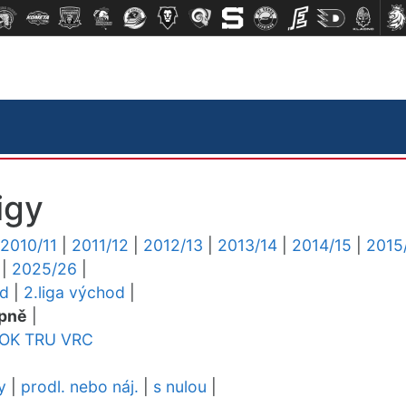
igy
2010/11
|
2011/12
|
2012/13
|
2013/14
|
2014/15
|
2015
|
2025/26
|
ed
|
2.liga východ
|
pně
|
OK
TRU
VRC
y
|
prodl. nebo náj.
|
s nulou
|