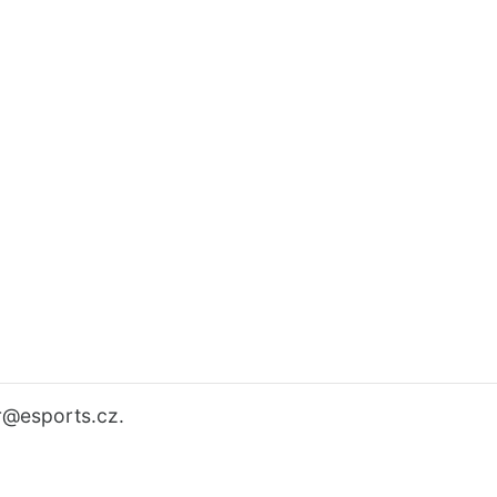
r
@esports.cz.