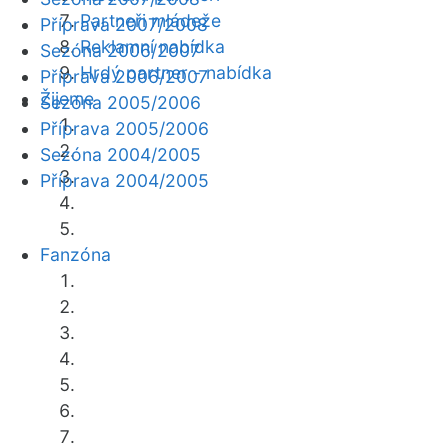
Partneři mládeže
Příprava 2007/2008
Reklamní nabídka
Sezóna 2006/2007
Hrdý partner - nabídka
Příprava 2006/2007
Žijeme
Sezóna 2005/2006
Příprava 2005/2006
Sezóna 2004/2005
Příprava 2004/2005
Fanzóna