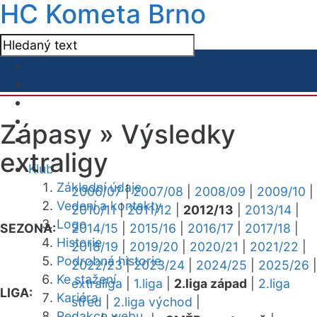
HC Kometa Brno
Zápasy »
Výsledky
extraligy
Klub
Základní údaje
2006/07
|
2007/08
|
2008/09
|
2009/10
|
Vedení a kontakty
2010/11
|
2011/12
|
2012/13
|
2013/14
|
Logo
SEZONA:
2014/15
|
2015/16
|
2016/17
|
2017/18
|
Historie
2018/19
|
2019/20
|
2020/21
|
2021/22
|
Podrobná historie
2022/23
|
2023/24
|
2024/25
|
2025/26
|
Ke stažení
extraliga
|
1.liga
|
2.liga západ
|
2.liga
LIGA:
Kariéra
střed
|
2.liga východ
|
Redakce webu