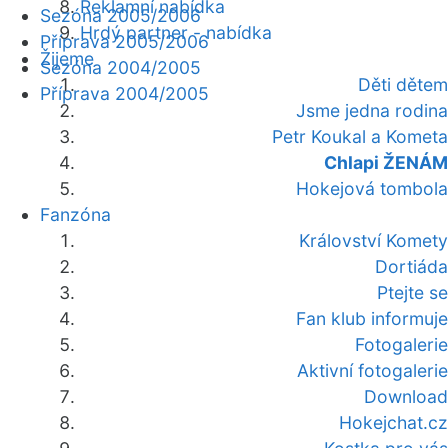
Reklamní nabídka
Sezóna 2005/2006
Hrdý partner - nabídka
Příprava 2005/2006
Žijeme
Sezóna 2004/2005
Děti dětem
Příprava 2004/2005
Jsme jedna rodina
Petr Koukal a Kometa
Chlapi ŽENÁM
Hokejová tombola
Fanzóna
Království Komety
Dortiáda
Ptejte se
Fan klub informuje
Fotogalerie
Aktivní fotogalerie
Download
Hokejchat.cz