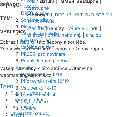
kolo
|
datum
|
SMĚR:
sestupně
|
SEŘADIT:
DRFG Arena
vzestupně
|
DRFG Arena
všechny
BIL
DEC
JBL
KLT
KNO
KOB
MIL
TÝM:
Schéma tribun
RIS
SOK
TAB
Plánek areny
všechny
|
remízy
|
výhry v prodl.
|
VÝSLEDKY:
Virtuální prohlídka
nájezdy
|
prodl. nebo náj.
|
s nulou
|
Návštěvní řád
Zobrazit
tabulku
této sezóny a soutěže.
Veřejné bruslení
Zadaným parametrům nevyhovuje žádný zápas.
PRESS: pro novináře
Rozpis ledové plochy
Vstupenky
Vaše připomínky k této stránce uvítáme na
Permanentky 18/19
webmaster
@esports.cz.
Přípravná utkání 18/19
Tweet
Vstupenky 18/19
Tipsport extraliga
Uvolňování míst
Přípravná utkání
Zvýhodněné
Liga mistrů
On-line
Univerzitní souboj
A-tým