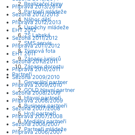
Realizační týmy
Příprava 2013/2014
Partneři mládeže
Sezóna 2012/2013
Nábor dětí
Příprava 2012/2013
Úspěchy mládeže
EHT 2012
ZŠ Labská
Sezóna 2011/2012
SMS servis
Příprava 2011/2012
Týmová fota
EHT 2011
Zápasy juniorů
Sezóna 2010/2011
Zápasy dorostu
Příprava 2010/2011
Partneři
Sezóna 2009/2010
Generální partner
Příprava 2009/2010
GOLD hlavní partner
Sezóna 2008/2009
Hlavní partneři
Příprava 2008/2009
Business partneři
Sezóna 2007/2008
Hrdí partneři
Příprava 2007/2008
Mediální partneři
Sezóna 2006/2007
Partneři mládeže
Příprava 2006/2007