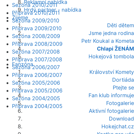
Reklamní nabídka
Sezóna 2010/2011
Hrdý partner - nabídka
Příprava 2010/2011
Žijeme
Sezóna 2009/2010
Děti dětem
Příprava 2009/2010
Jsme jedna rodina
Sezóna 2008/2009
Petr Koukal a Kometa
Příprava 2008/2009
Chlapi ŽENÁM
Sezóna 2007/2008
Hokejová tombola
Příprava 2007/2008
Fanzóna
Sezóna 2006/2007
Království Komety
Příprava 2006/2007
Dortiáda
Sezóna 2005/2006
Ptejte se
Příprava 2005/2006
Fan klub informuje
Sezóna 2004/2005
Fotogalerie
Příprava 2004/2005
Aktivní fotogalerie
Download
Hokejchat.cz