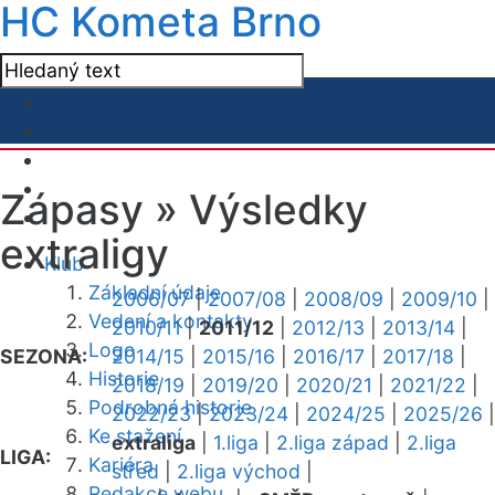
HC Kometa Brno
Zápasy »
Výsledky
extraligy
Klub
Základní údaje
2006/07
|
2007/08
|
2008/09
|
2009/10
|
Vedení a kontakty
2010/11
|
2011/12
|
2012/13
|
2013/14
|
Logo
SEZONA:
2014/15
|
2015/16
|
2016/17
|
2017/18
|
Historie
2018/19
|
2019/20
|
2020/21
|
2021/22
|
Podrobná historie
2022/23
|
2023/24
|
2024/25
|
2025/26
|
Ke stažení
extraliga
|
1.liga
|
2.liga západ
|
2.liga
LIGA:
Kariéra
střed
|
2.liga východ
|
Redakce webu