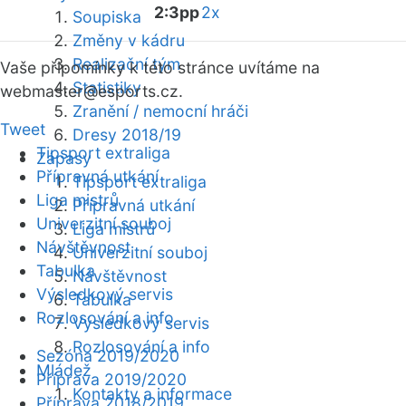
2:3pp
2x
Soupiska
Změny v kádru
Realizační tým
Vaše připomínky k této stránce uvítáme na
Statistiky
webmaster
@esports.cz.
Zranění / nemocní hráči
Tweet
Dresy 2018/19
Tipsport extraliga
Zápasy
Přípravná utkání
Tipsport extraliga
Liga mistrů
Přípravná utkání
Univerzitní souboj
Liga mistrů
Návštěvnost
Univerzitní souboj
Tabulka
Návštěvnost
Výsledkový servis
Tabulka
Rozlosování a info
Výsledkový servis
Rozlosování a info
Sezóna 2019/2020
Mládež
Příprava 2019/2020
Kontakty a informace
Příprava 2018/2019