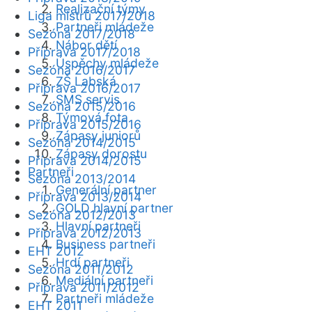
Realizační týmy
Liga mistrů 2017/2018
Partneři mládeže
Sezóna 2017/2018
Nábor dětí
Příprava 2017/2018
Úspěchy mládeže
Sezóna 2016/2017
ZŠ Labská
Příprava 2016/2017
SMS servis
Sezóna 2015/2016
Týmová fota
Příprava 2015/2016
Zápasy juniorů
Sezóna 2014/2015
Zápasy dorostu
Příprava 2014/2015
Partneři
Sezóna 2013/2014
Generální partner
Příprava 2013/2014
GOLD hlavní partner
Sezóna 2012/2013
Hlavní partneři
Příprava 2012/2013
Business partneři
EHT 2012
Hrdí partneři
Sezóna 2011/2012
Mediální partneři
Příprava 2011/2012
Partneři mládeže
EHT 2011