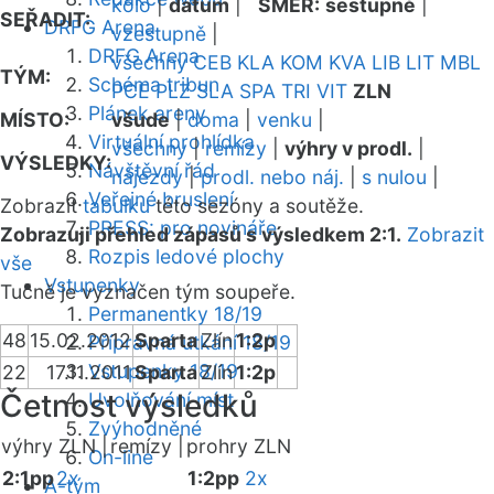
kolo
|
datum
|
SMĚR:
sestupně
|
SEŘADIT:
DRFG Arena
vzestupně
|
DRFG Arena
všechny
CEB
KLA
KOM
KVA
LIB
LIT
MBL
TÝM:
Schéma tribun
PCE
PLZ
SLA
SPA
TRI
VIT
ZLN
Plánek areny
MÍSTO:
všude
|
doma
|
venku
|
Virtuální prohlídka
všechny
|
remízy
|
výhry v prodl.
|
VÝSLEDKY:
Návštěvní řád
nájezdy
|
prodl. nebo náj.
|
s nulou
|
Veřejné bruslení
Zobrazit
tabulku
této sezóny a soutěže.
PRESS: pro novináře
Zobrazuji přehled zápasů s výsledkem 2:1.
Zobrazit
Rozpis ledové plochy
vše
Vstupenky
Tučně je vyznačen tým soupeře.
Permanentky 18/19
48
15.02.2012
Sparta
Zlín
1:2p
Přípravná utkání 18/19
Vstupenky 18/19
22
17.11.2011
Sparta
Zlín
1:2p
Četnost výsledků
Uvolňování míst
Zvýhodněné
výhry ZLN |
remízy |
prohry ZLN
On-line
2:1pp
2x
1:2pp
2x
A-tým