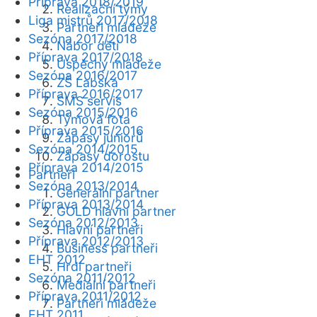
Příprava 2018/2019
Realizační týmy
Liga mistrů 2017/2018
Partneři mládeže
Sezóna 2017/2018
Nábor dětí
Příprava 2017/2018
Úspěchy mládeže
Sezóna 2016/2017
ZŠ Labská
Příprava 2016/2017
SMS servis
Sezóna 2015/2016
Týmová fota
Příprava 2015/2016
Zápasy juniorů
Sezóna 2014/2015
Zápasy dorostu
Příprava 2014/2015
Partneři
Sezóna 2013/2014
Generální partner
Příprava 2013/2014
GOLD hlavní partner
Sezóna 2012/2013
Hlavní partneři
Příprava 2012/2013
Business partneři
EHT 2012
Hrdí partneři
Sezóna 2011/2012
Mediální partneři
Příprava 2011/2012
Partneři mládeže
EHT 2011