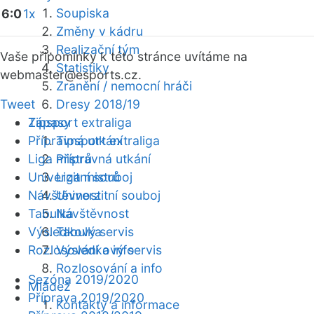
Soupiska
6:0
1x
Změny v kádru
Realizační tým
Vaše připomínky k této stránce uvítáme na
Statistiky
webmaster
@esports.cz.
Zranění / nemocní hráči
Tweet
Dresy 2018/19
Zápasy
Tipsport extraliga
Přípravná utkání
Tipsport extraliga
Liga mistrů
Přípravná utkání
Univerzitní souboj
Liga mistrů
Návštěvnost
Univerzitní souboj
Tabulka
Návštěvnost
Výsledkový servis
Tabulka
Rozlosování a info
Výsledkový servis
Rozlosování a info
Sezóna 2019/2020
Mládež
Příprava 2019/2020
Kontakty a informace