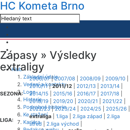
HC Kometa Brno
Zápasy »
Výsledky
extraligy
Klub
Základní údaje
2006/07
|
2007/08
|
2008/09
|
2009/10
|
Vedení a kontakty
2010/11
|
2011/12
|
2012/13
|
2013/14
|
Logo
SEZONA:
2014/15
|
2015/16
|
2016/17
|
2017/18
|
Historie
2018/19
|
2019/20
|
2020/21
|
2021/22
|
Podrobná historie
2022/23
|
2023/24
|
2024/25
|
2025/26
|
Ke stažení
extraliga
|
1.liga
|
2.liga západ
|
2.liga
LIGA:
Kariéra
střed
|
2.liga východ
|
Redakce webu