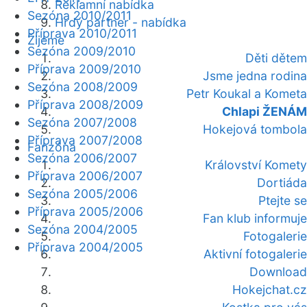
Reklamní nabídka
Sezóna 2010/2011
Hrdý partner - nabídka
Příprava 2010/2011
Žijeme
Sezóna 2009/2010
Děti dětem
Příprava 2009/2010
Jsme jedna rodina
Sezóna 2008/2009
Petr Koukal a Kometa
Příprava 2008/2009
Chlapi ŽENÁM
Sezóna 2007/2008
Hokejová tombola
Příprava 2007/2008
Fanzóna
Sezóna 2006/2007
Království Komety
Příprava 2006/2007
Dortiáda
Sezóna 2005/2006
Ptejte se
Příprava 2005/2006
Fan klub informuje
Sezóna 2004/2005
Fotogalerie
Příprava 2004/2005
Aktivní fotogalerie
Download
Hokejchat.cz