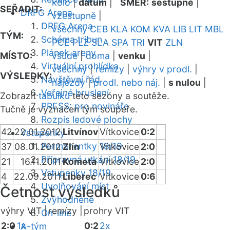
kolo
|
datum
|
SMĚR:
sestupně
|
SEŘADIT:
DRFG Arena
vzestupně
|
DRFG Arena
všechny
CEB
KLA
KOM
KVA
LIB
LIT
MBL
TÝM:
Schéma tribun
PCE
PLZ
SLA
SPA
TRI
VIT
ZLN
Plánek areny
MÍSTO:
všude
|
doma
|
venku
|
Virtuální prohlídka
všechny
|
remízy
|
výhry v prodl.
|
VÝSLEDKY:
Návštěvní řád
nájezdy
|
prodl. nebo náj.
|
s nulou
|
Veřejné bruslení
Zobrazit
tabulku
této sezóny a soutěže.
PRESS: pro novináře
Tučně je vyznačen tým soupeře.
Rozpis ledové plochy
42
22.01.2012
Litvínov
Vítkovice
0:2
Vstupenky
Permanentky 18/19
37
08.01.2012
Zlín
Vítkovice
2:0
Přípravná utkání 18/19
21
16.11.2011
Kometa
Vítkovice
2:0
Vstupenky 18/19
4
22.09.2011
Liberec
Vítkovice
0:6
Uvolňování míst
Četnost výsledků
Zvýhodněné
výhry VIT |
remízy |
prohry VIT
On-line
2:0
1x
0:2
2x
A-tým