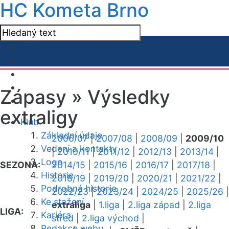
HC Kometa Brno
Zápasy »
Výsledky
extraligy
Klub
Základní údaje
2006/07
|
2007/08
|
2008/09
|
2009/10
Vedení a kontakty
|
2010/11
|
2011/12
|
2012/13
|
2013/14
|
Logo
SEZONA:
2014/15
|
2015/16
|
2016/17
|
2017/18
|
Historie
2018/19
|
2019/20
|
2020/21
|
2021/22
|
Podrobná historie
2022/23
|
2023/24
|
2024/25
|
2025/26
|
Ke stažení
extraliga
|
1.liga
|
2.liga západ
|
2.liga
LIGA:
Kariéra
střed
|
2.liga východ
|
Redakce webu