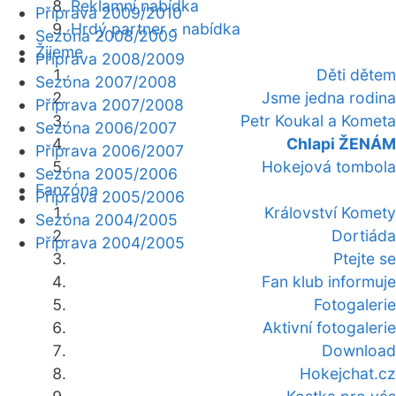
Reklamní nabídka
Příprava 2009/2010
Hrdý partner - nabídka
Sezóna 2008/2009
Žijeme
Příprava 2008/2009
Děti dětem
Sezóna 2007/2008
Jsme jedna rodina
Příprava 2007/2008
Petr Koukal a Kometa
Sezóna 2006/2007
Chlapi ŽENÁM
Příprava 2006/2007
Hokejová tombola
Sezóna 2005/2006
Fanzóna
Příprava 2005/2006
Království Komety
Sezóna 2004/2005
Dortiáda
Příprava 2004/2005
Ptejte se
Fan klub informuje
Fotogalerie
Aktivní fotogalerie
Download
Hokejchat.cz