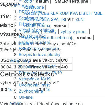
kolo
|
datum
|
SMĚR:
sestupně
|
SEŘADIT:
DRFG Arena
vzestupně
|
DRFG Arena
všechny
CEB
KLA
KOM
KVA
LIB
LIT
MBL
TÝM:
Schéma tribun
PCE
PLZ
SLA
SPA
TRI
VIT
ZLN
Plánek areny
MÍSTO:
všude
|
doma
|
venku
|
Virtuální prohlídka
všechny
|
remízy
|
výhry v prodl.
|
VÝSLEDKY:
Návštěvní řád
nájezdy
|
prodl. nebo náj.
|
s nulou
|
Veřejné bruslení
Zobrazit
tabulku
této sezóny a soutěže.
PRESS: pro novináře
Tučně je vyznačen tým soupeře.
Rozpis ledové plochy
35
27.12.2009
Slavia
Vítkovice
0:6
Vstupenky
Permanentky 18/19
30
04.12.2009
Třinec
Vítkovice
4:0
Četnost výsledků
Přípravná utkání 18/19
Vstupenky 18/19
výhry VIT |
remízy |
prohry VIT
Uvolňování míst
6:0
1x
0:4
1x
Zvýhodněné
On-line
A-tým
Vaše připomínky k této stránce uvítáme na