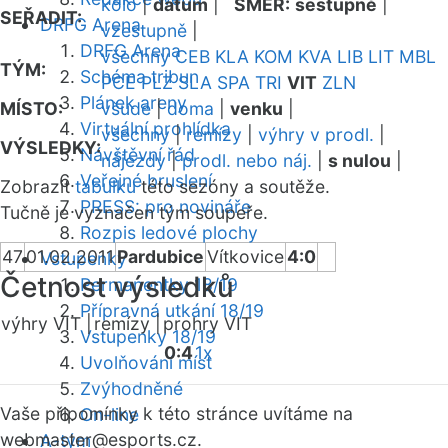
kolo
|
datum
|
SMĚR:
sestupně
|
SEŘADIT:
DRFG Arena
vzestupně
|
DRFG Arena
všechny
CEB
KLA
KOM
KVA
LIB
LIT
MBL
TÝM:
Schéma tribun
PCE
PLZ
SLA
SPA
TRI
VIT
ZLN
Plánek areny
MÍSTO:
všude
|
doma
|
venku
|
Virtuální prohlídka
všechny
|
remízy
|
výhry v prodl.
|
VÝSLEDKY:
Návštěvní řád
nájezdy
|
prodl. nebo náj.
|
s nulou
|
Veřejné bruslení
Zobrazit
tabulku
této sezóny a soutěže.
PRESS: pro novináře
Tučně je vyznačen tým soupeře.
Rozpis ledové plochy
47
01.02.2011
Pardubice
Vítkovice
4:0
Vstupenky
Četnost výsledků
Permanentky 18/19
Přípravná utkání 18/19
výhry VIT |
remízy |
prohry VIT
Vstupenky 18/19
0:4
1x
Uvolňování míst
Zvýhodněné
Vaše připomínky k této stránce uvítáme na
On-line
webmaster
@esports.cz.
A-tým