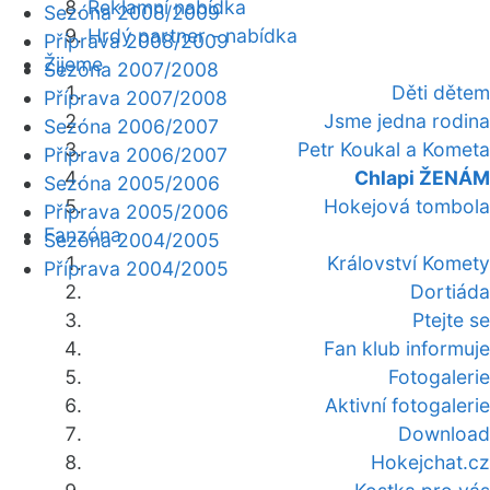
Reklamní nabídka
Sezóna 2008/2009
Hrdý partner - nabídka
Příprava 2008/2009
Žijeme
Sezóna 2007/2008
Děti dětem
Příprava 2007/2008
Jsme jedna rodina
Sezóna 2006/2007
Petr Koukal a Kometa
Příprava 2006/2007
Chlapi ŽENÁM
Sezóna 2005/2006
Hokejová tombola
Příprava 2005/2006
Fanzóna
Sezóna 2004/2005
Království Komety
Příprava 2004/2005
Dortiáda
Ptejte se
Fan klub informuje
Fotogalerie
Aktivní fotogalerie
Download
Hokejchat.cz