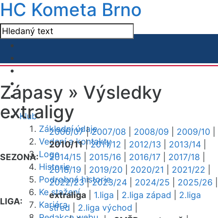
HC Kometa Brno
Zápasy »
Výsledky
extraligy
Klub
Základní údaje
2006/07
|
2007/08
|
2008/09
|
2009/10
|
Vedení a kontakty
2010/11
|
2011/12
|
2012/13
|
2013/14
|
Logo
SEZONA:
2014/15
|
2015/16
|
2016/17
|
2017/18
|
Historie
2018/19
|
2019/20
|
2020/21
|
2021/22
|
Podrobná historie
2022/23
|
2023/24
|
2024/25
|
2025/26
|
Ke stažení
extraliga
|
1.liga
|
2.liga západ
|
2.liga
LIGA:
Kariéra
střed
|
2.liga východ
|
Redakce webu