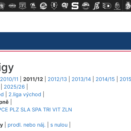
igy
2010/11
|
2011/12
|
2012/13
|
2013/14
|
2014/15
|
2015
|
2025/26
|
ed
|
2.liga východ
|
pně
|
PCE
PLZ
SLA
SPA
TRI
VIT
ZLN
dy
|
prodl. nebo náj.
|
s nulou
|