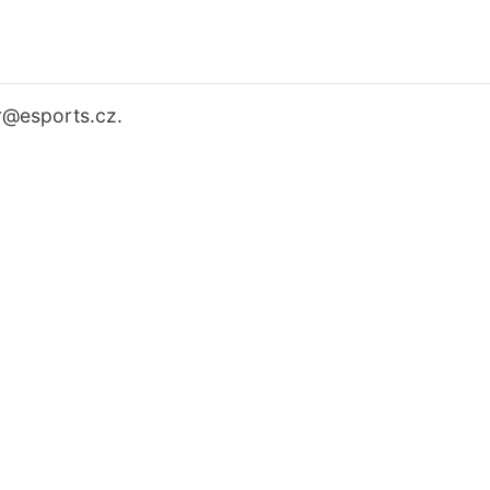
r
@esports.cz.