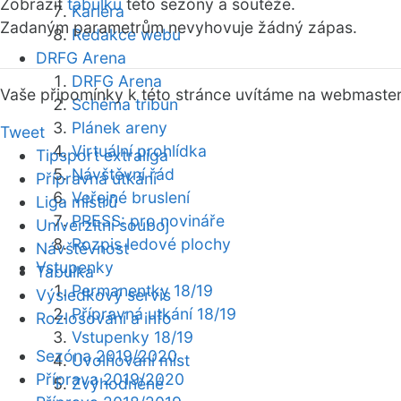
Zobrazit
tabulku
této sezóny a soutěže.
Kariéra
Zadaným parametrům nevyhovuje žádný zápas.
Redakce webu
DRFG Arena
DRFG Arena
Vaše připomínky k této stránce uvítáme na webmaste
Schéma tribun
Plánek areny
Tweet
Virtuální prohlídka
Tipsport extraliga
Návštěvní řád
Přípravná utkání
Veřejné bruslení
Liga mistrů
PRESS: pro novináře
Univerzitní souboj
Rozpis ledové plochy
Návštěvnost
Vstupenky
Tabulka
Permanentky 18/19
Výsledkový servis
Přípravná utkání 18/19
Rozlosování a info
Vstupenky 18/19
Sezóna 2019/2020
Uvolňování míst
Příprava 2019/2020
Zvýhodněné