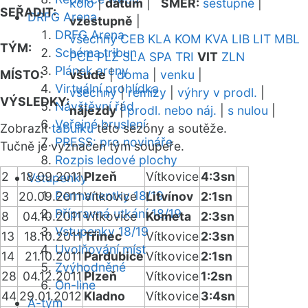
kolo
|
datum
|
SMĚR:
sestupně
|
SEŘADIT:
DRFG Arena
vzestupně
|
DRFG Arena
všechny
CEB
KLA
KOM
KVA
LIB
LIT
MBL
TÝM:
Schéma tribun
PCE
PLZ
SLA
SPA
TRI
VIT
ZLN
Plánek areny
MÍSTO:
všude
|
doma
|
venku
|
Virtuální prohlídka
všechny
|
remízy
|
výhry v prodl.
|
VÝSLEDKY:
Návštěvní řád
nájezdy
|
prodl. nebo náj.
|
s nulou
|
Veřejné bruslení
Zobrazit
tabulku
této sezóny a soutěže.
PRESS: pro novináře
Tučně je vyznačen tým soupeře.
Rozpis ledové plochy
2
18.09.2011
Plzeň
Vítkovice
4:3sn
Vstupenky
Permanentky 18/19
3
20.09.2011
Vítkovice
Litvínov
2:1sn
Přípravná utkání 18/19
8
04.10.2011
Vítkovice
Kometa
2:3sn
Vstupenky 18/19
13
18.10.2011
Třinec
Vítkovice
2:3sn
Uvolňování míst
14
21.10.2011
Pardubice
Vítkovice
2:1sn
Zvýhodněné
28
04.12.2011
Plzeň
Vítkovice
1:2sn
On-line
44
29.01.2012
Kladno
Vítkovice
3:4sn
A-tým