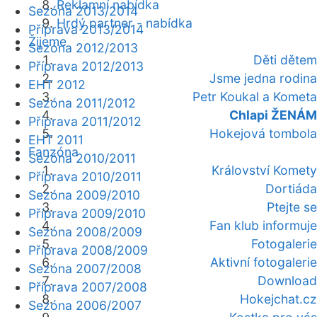
Reklamní nabídka
Sezóna 2013/2014
Hrdý partner - nabídka
Příprava 2013/2014
Žijeme
Sezóna 2012/2013
Děti dětem
Příprava 2012/2013
Jsme jedna rodina
EHT 2012
Petr Koukal a Kometa
Sezóna 2011/2012
Chlapi ŽENÁM
Příprava 2011/2012
Hokejová tombola
EHT 2011
Fanzóna
Sezóna 2010/2011
Království Komety
Příprava 2010/2011
Dortiáda
Sezóna 2009/2010
Ptejte se
Příprava 2009/2010
Fan klub informuje
Sezóna 2008/2009
Fotogalerie
Příprava 2008/2009
Aktivní fotogalerie
Sezóna 2007/2008
Download
Příprava 2007/2008
Hokejchat.cz
Sezóna 2006/2007