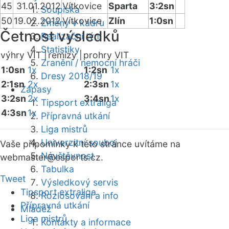
45
31.01.2012
Vítkovice
Sparta
3:2sn
Soupiska
50
19.02.2012
Vítkovice
Zlín
1:0sn
Změny v kádru
Četnost výsledků
Realizační tým
Statistiky
výhry VIT |
remízy |
prohry VIT
Zranění / nemocní hráči
1:0sn
1x
1:2sn
1x
Dresy 2018/19
2:1sn
2x
2:3sn
1x
Zápasy
3:2sn
2x
3:4sn
1x
Tipsport extraliga
4:3sn
1x
Přípravná utkání
Liga mistrů
Univerzitní souboj
Vaše připomínky k této stránce uvítáme na
Návštěvnost
webmaster
@esports.cz.
Tabulka
Tweet
Výsledkový servis
Tipsport extraliga
Rozlosování a info
Přípravná utkání
Mládež
Liga mistrů
Kontakty a informace