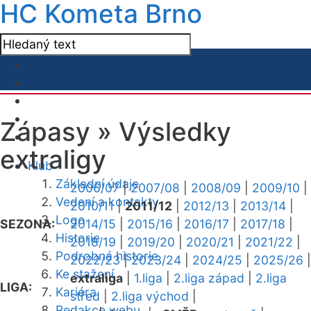
HC Kometa Brno
Zápasy »
Výsledky
extraligy
Klub
Základní údaje
2006/07
|
2007/08
|
2008/09
|
2009/10
|
Vedení a kontakty
2010/11
|
2011/12
|
2012/13
|
2013/14
|
Logo
SEZONA:
2014/15
|
2015/16
|
2016/17
|
2017/18
|
Historie
2018/19
|
2019/20
|
2020/21
|
2021/22
|
Podrobná historie
2022/23
|
2023/24
|
2024/25
|
2025/26
|
Ke stažení
extraliga
|
1.liga
|
2.liga západ
|
2.liga
LIGA:
Kariéra
střed
|
2.liga východ
|
Redakce webu