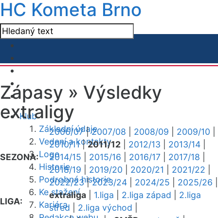
HC Kometa Brno
Zápasy »
Výsledky
extraligy
Klub
Základní údaje
2006/07
|
2007/08
|
2008/09
|
2009/10
|
Vedení a kontakty
2010/11
|
2011/12
|
2012/13
|
2013/14
|
Logo
SEZONA:
2014/15
|
2015/16
|
2016/17
|
2017/18
|
Historie
2018/19
|
2019/20
|
2020/21
|
2021/22
|
Podrobná historie
2022/23
|
2023/24
|
2024/25
|
2025/26
|
Ke stažení
extraliga
|
1.liga
|
2.liga západ
|
2.liga
LIGA:
Kariéra
střed
|
2.liga východ
|
Redakce webu