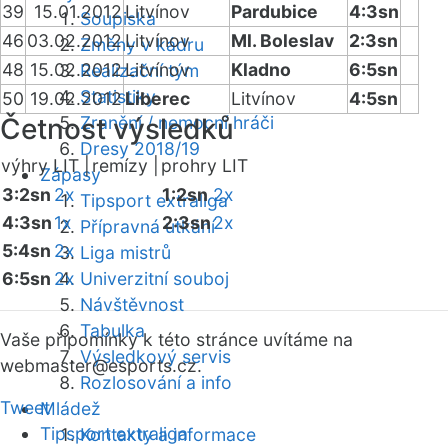
39
15.01.2012
Litvínov
Pardubice
4:3sn
Soupiska
46
03.02.2012
Litvínov
Ml. Boleslav
2:3sn
Změny v kádru
48
15.02.2012
Litvínov
Kladno
6:5sn
Realizační tým
Statistiky
50
19.02.2012
Liberec
Litvínov
4:5sn
Četnost výsledků
Zranění / nemocní hráči
Dresy 2018/19
výhry LIT |
remízy |
prohry LIT
Zápasy
3:2sn
2x
1:2sn
2x
Tipsport extraliga
4:3sn
1x
2:3sn
2x
Přípravná utkání
5:4sn
2x
Liga mistrů
6:5sn
2x
Univerzitní souboj
Návštěvnost
Tabulka
Vaše připomínky k této stránce uvítáme na
Výsledkový servis
webmaster
@esports.cz.
Rozlosování a info
Tweet
Mládež
Tipsport extraliga
Kontakty a informace