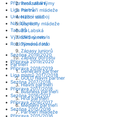
Přípravná utkání
Realizační týmy
Liga mistrů
Partneři mládeže
Univerzitní souboj
Nábor dětí
Návštěvnost
Úspěchy mládeže
Tabulka
ZŠ Labská
Výsledkový servis
SMS servis
Rozlosování a info
Týmová fota
Zápasy juniorů
Sezóna 2019/2020
Zápasy dorostu
Příprava 2019/2020
Partneři
Příprava 2018/2019
Generální partner
Liga mistrů 2017/2018
GOLD hlavní partner
Sezóna 2017/2018
Hlavní partneři
Příprava 2017/2018
Business partneři
Sezóna 2016/2017
Hrdí partneři
Příprava 2016/2017
Mediální partneři
Sezóna 2015/2016
Partneři mládeže
Příprava 2015/2016