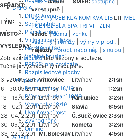
kolo
|
datum
|
SMĚR:
sestupně
|
SEŘADIT:
DRFG Arena
vzestupně
|
DRFG Arena
všechny
CEB
KLA
KOM
KVA
LIB
LIT
MBL
TÝM:
Schéma tribun
PCE
PLZ
SLA
SPA
TRI
VIT
ZLN
Plánek areny
MÍSTO:
všude
|
doma
|
venku
|
Virtuální prohlídka
všechny
|
remízy
|
výhry v prodl.
|
VÝSLEDKY:
Návštěvní řád
nájezdy
|
prodl. nebo náj.
|
s nulou
|
Veřejné bruslení
Zobrazit
tabulku
této sezóny a soutěže.
PRESS: pro novináře
Tučně je vyznačen tým soupeře.
Rozpis ledové plochy
3
20.09.2011
Vítkovice
Litvínov
2:1sn
Vstupenky
Permanentky 18/19
6
30.09.2011
Litvínov
Zlín
1:2sn
Přípravná utkání 18/19
13
18.10.2011
Litvínov
Pardubice
3:2sn
Vstupenky 18/19
18
02.11.2011
Litvínov
Slavia
6:5sn
Uvolňování míst
28
04.12.2011
Litvínov
Č.Budějovice
2:3sn
Zvýhodněné
30
09.12.2011
Litvínov
Kometa
3:2sn
On-line
33
22.12.2011
Ml. Boleslav
Litvínov
4:5sn
A-tým