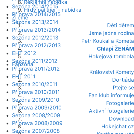
Reklamní nabídka
Sezóna 2014/2015
Hrdý partner - nabídka
Příprava 2014/2015
Žijeme
Sezóna 2013/2014
Děti dětem
Příprava 2013/2014
Jsme jedna rodina
Sezóna 2012/2013
Petr Koukal a Kometa
Příprava 2012/2013
Chlapi ŽENÁM
EHT 2012
Hokejová tombola
Sezóna 2011/2012
Fanzóna
Příprava 2011/2012
Království Komety
EHT 2011
Dortiáda
Sezóna 2010/2011
Ptejte se
Příprava 2010/2011
Fan klub informuje
Sezóna 2009/2010
Fotogalerie
Příprava 2009/2010
Aktivní fotogalerie
Sezóna 2008/2009
Download
Příprava 2008/2009
Hokejchat.cz
Sezóna 2007/2008