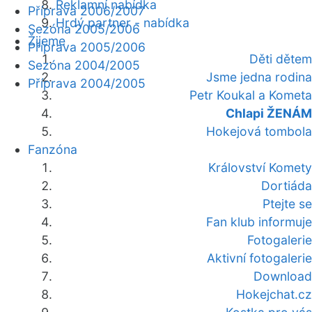
Reklamní nabídka
Příprava 2006/2007
Hrdý partner - nabídka
Sezóna 2005/2006
Žijeme
Příprava 2005/2006
Děti dětem
Sezóna 2004/2005
Jsme jedna rodina
Příprava 2004/2005
Petr Koukal a Kometa
Chlapi ŽENÁM
Hokejová tombola
Fanzóna
Království Komety
Dortiáda
Ptejte se
Fan klub informuje
Fotogalerie
Aktivní fotogalerie
Download
Hokejchat.cz