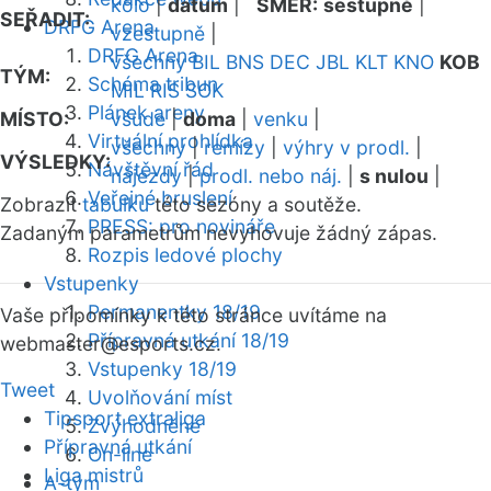
kolo
|
datum
|
SMĚR:
sestupně
|
SEŘADIT:
DRFG Arena
vzestupně
|
DRFG Arena
všechny
BIL
BNS
DEC
JBL
KLT
KNO
KOB
TÝM:
Schéma tribun
MIL
RIS
SOK
Plánek areny
MÍSTO:
všude
|
doma
|
venku
|
Virtuální prohlídka
všechny
|
remízy
|
výhry v prodl.
|
VÝSLEDKY:
Návštěvní řád
nájezdy
|
prodl. nebo náj.
|
s nulou
|
Veřejné bruslení
Zobrazit
tabulku
této sezóny a soutěže.
PRESS: pro novináře
Zadaným parametrům nevyhovuje žádný zápas.
Rozpis ledové plochy
Vstupenky
Permanentky 18/19
Vaše připomínky k této stránce uvítáme na
Přípravná utkání 18/19
webmaster
@esports.cz.
Vstupenky 18/19
Tweet
Uvolňování míst
Tipsport extraliga
Zvýhodněné
Přípravná utkání
On-line
Liga mistrů
A-tým