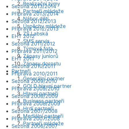
Realizační týmy
Sezóna 2013/2014
Partneři mládeže
Příprava 2013/2014
Nábor dětí
Sezóna 2012/2013
Úspěchy mládeže
Příprava 2012/2013
ZŠ Labská
EHT 2012
SMS servis
Sezóna 2011/2012
Týmová fota
Příprava 2011/2012
Zápasy juniorů
EHT 2011
Zápasy dorostu
Sezóna 2010/2011
Partneři
Příprava 2010/2011
Generální partner
Sezóna 2009/2010
GOLD hlavní partner
Příprava 2009/2010
Hlavní partneři
Sezóna 2008/2009
Business partneři
Příprava 2008/2009
Hrdí partneři
Sezóna 2007/2008
Mediální partneři
Příprava 2007/2008
Partneři mládeže
Sezóna 2006/2007