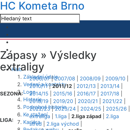
HC Kometa Brno
Zápasy »
Výsledky
extraligy
Klub
Základní údaje
2006/07
|
2007/08
|
2008/09
|
2009/10
|
Vedení a kontakty
2010/11
|
2011/12
|
2012/13
|
2013/14
|
Logo
SEZONA:
2014/15
|
2015/16
|
2016/17
|
2017/18
|
Historie
2018/19
|
2019/20
|
2020/21
|
2021/22
|
Podrobná historie
2022/23
|
2023/24
|
2024/25
|
2025/26
|
Ke stažení
extraliga
|
1.liga
|
2.liga západ
|
2.liga
LIGA:
Kariéra
střed
|
2.liga východ
|
Redakce webu