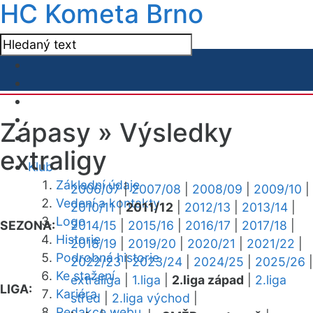
HC Kometa Brno
Zápasy »
Výsledky
extraligy
Klub
Základní údaje
2006/07
|
2007/08
|
2008/09
|
2009/10
|
Vedení a kontakty
2010/11
|
2011/12
|
2012/13
|
2013/14
|
Logo
SEZONA:
2014/15
|
2015/16
|
2016/17
|
2017/18
|
Historie
2018/19
|
2019/20
|
2020/21
|
2021/22
|
Podrobná historie
2022/23
|
2023/24
|
2024/25
|
2025/26
|
Ke stažení
extraliga
|
1.liga
|
2.liga západ
|
2.liga
LIGA:
Kariéra
střed
|
2.liga východ
|
Redakce webu