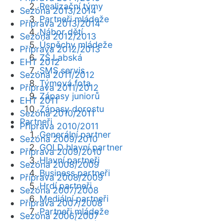
Realizační týmy
Sezóna 2013/2014
Partneři mládeže
Příprava 2013/2014
Nábor dětí
Sezóna 2012/2013
Úspěchy mládeže
Příprava 2012/2013
ZŠ Labská
EHT 2012
SMS servis
Sezóna 2011/2012
Týmová fota
Příprava 2011/2012
Zápasy juniorů
EHT 2011
Zápasy dorostu
Sezóna 2010/2011
Partneři
Příprava 2010/2011
Generální partner
Sezóna 2009/2010
GOLD hlavní partner
Příprava 2009/2010
Hlavní partneři
Sezóna 2008/2009
Business partneři
Příprava 2008/2009
Hrdí partneři
Sezóna 2007/2008
Mediální partneři
Příprava 2007/2008
Partneři mládeže
Sezóna 2006/2007