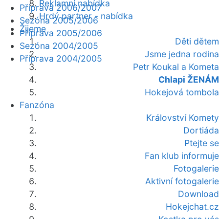
Reklamní nabídka
Příprava 2006/2007
Hrdý partner - nabídka
Sezóna 2005/2006
Žijeme
Příprava 2005/2006
Děti dětem
Sezóna 2004/2005
Jsme jedna rodina
Příprava 2004/2005
Petr Koukal a Kometa
Chlapi ŽENÁM
Hokejová tombola
Fanzóna
Království Komety
Dortiáda
Ptejte se
Fan klub informuje
Fotogalerie
Aktivní fotogalerie
Download
Hokejchat.cz