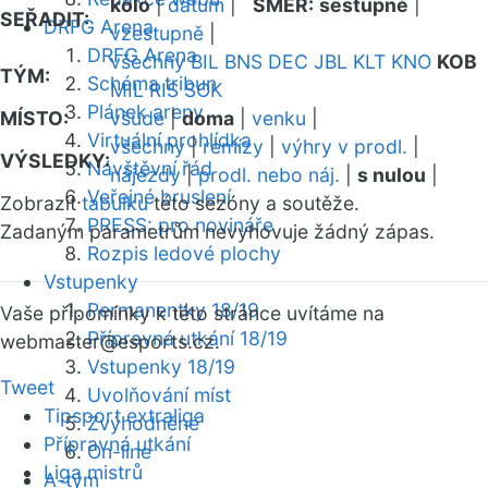
kolo
|
datum
|
SMĚR:
sestupně
|
SEŘADIT:
DRFG Arena
vzestupně
|
DRFG Arena
všechny
BIL
BNS
DEC
JBL
KLT
KNO
KOB
TÝM:
Schéma tribun
MIL
RIS
SOK
Plánek areny
MÍSTO:
všude
|
doma
|
venku
|
Virtuální prohlídka
všechny
|
remízy
|
výhry v prodl.
|
VÝSLEDKY:
Návštěvní řád
nájezdy
|
prodl. nebo náj.
|
s nulou
|
Veřejné bruslení
Zobrazit
tabulku
této sezóny a soutěže.
PRESS: pro novináře
Zadaným parametrům nevyhovuje žádný zápas.
Rozpis ledové plochy
Vstupenky
Permanentky 18/19
Vaše připomínky k této stránce uvítáme na
Přípravná utkání 18/19
webmaster
@esports.cz.
Vstupenky 18/19
Tweet
Uvolňování míst
Tipsport extraliga
Zvýhodněné
Přípravná utkání
On-line
Liga mistrů
A-tým