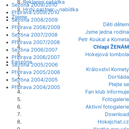
Reklamní nabídka
Sezóna 2009/2010
Hrdý partner - nabídka
Příprava 2009/2010
Žijeme
Sezóna 2008/2009
Děti dětem
Příprava 2008/2009
Jsme jedna rodina
Sezóna 2007/2008
Petr Koukal a Kometa
Příprava 2007/2008
Chlapi ŽENÁM
Sezóna 2006/2007
Hokejová tombola
Příprava 2006/2007
Fanzóna
Sezóna 2005/2006
Království Komety
Příprava 2005/2006
Dortiáda
Sezóna 2004/2005
Ptejte se
Příprava 2004/2005
Fan klub informuje
Fotogalerie
Aktivní fotogalerie
Download
Hokejchat.cz