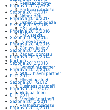
Realizační týmy
Příprava 2017/2018
Partneři mládeže
Sezóna 2016/2017
Nábor dětí
Příprava 2016/2017
Úspěchy mládeže
Sezóna 2015/2016
ZŠ Labská
Příprava 2015/2016
SMS servis
Sezóna 2014/2015
Týmová fota
Příprava 2014/2015
Zápasy juniorů
Sezóna 2013/2014
Zápasy dorostu
Příprava 2013/2014
Partneři
Sezóna 2012/2013
Generální partner
Příprava 2012/2013
GOLD hlavní partner
EHT 2012
Hlavní partneři
Sezóna 2011/2012
Business partneři
Příprava 2011/2012
Hrdí partneři
EHT 2011
Mediální partneři
Sezóna 2010/2011
Partneři mládeže
Příprava 2010/2011