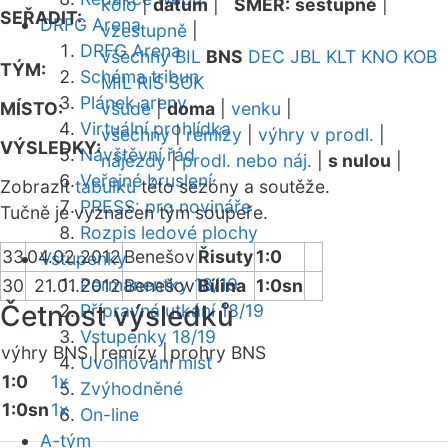
kolo
|
datum
|
SMĚR:
sestupně
|
SEŘADIT:
DRFG Arena
vzestupně
|
DRFG Arena
všechny
BIL
BNS
DEC
JBL
KLT
KNO
KOB
TÝM:
Schéma tribun
MIL
RIS
SOK
Plánek areny
MÍSTO:
všude
|
doma
|
venku
|
Virtuální prohlídka
všechny
|
remízy
|
výhry v prodl.
|
VÝSLEDKY:
Návštěvní řád
nájezdy
|
prodl. nebo náj.
|
s nulou
|
Veřejné bruslení
Zobrazit
tabulku
této sezóny a soutěže.
PRESS: pro novináře
Tučně je vyznačen tým soupeře.
Rozpis ledové plochy
33
04.02.2012
Benešov
Řisuty
1:0
Vstupenky
Permanentky 18/19
30
21.01.2012
Benešov
Bílina
1:0sn
Četnost výsledků
Přípravná utkání 18/19
Vstupenky 18/19
výhry BNS |
remízy |
prohry BNS
Uvolňování míst
1:0
1x
Zvýhodněné
1:0sn
1x
On-line
A-tým