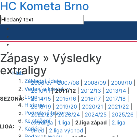
HC Kometa Brno
Zápasy »
Výsledky
extraligy
Klub
Základní údaje
2006/07
|
2007/08
|
2008/09
|
2009/10
|
Vedení a kontakty
2010/11
|
2011/12
|
2012/13
|
2013/14
|
Logo
SEZONA:
2014/15
|
2015/16
|
2016/17
|
2017/18
|
Historie
2018/19
|
2019/20
|
2020/21
|
2021/22
|
Podrobná historie
2022/23
|
2023/24
|
2024/25
|
2025/26
|
Ke stažení
extraliga
|
1.liga
|
2.liga západ
|
2.liga
LIGA:
Kariéra
střed
|
2.liga východ
|
Redakce webu