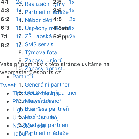
4:1
2x
2:5
1x
Realizační týmy
4:3
1x
2:6
1x
Partneři mládeže
6:2
1x
4:5
2x
Nábor dětí
6:3
1x
4:5sn
1x
Úspěchy mládeže
ZŠ Labská
7:1
1x
5:6pp
2x
SMS servis
8:2
1x
Týmová fota
Zápasy juniorů
Vaše připomínky k této stránce uvítáme na
Zápasy dorostu
webmaster
@esports.cz.
Partneři
Generální partner
Tweet
GOLD hlavní partner
Tipsport extraliga
Hlavní partneři
Přípravná utkání
Business partneři
Liga mistrů
Hrdí partneři
Univerzitní souboj
Mediální partneři
Návštěvnost
Partneři mládeže
Tabulka