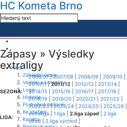
HC Kometa Brno
Zápasy »
Výsledky
extraligy
Klub
Základní údaje
2006/07
|
2007/08
|
2008/09
|
2009/10
|
Vedení a kontakty
2010/11
|
2011/12
|
2012/13
|
2013/14
|
Logo
SEZONA:
2014/15
|
2015/16
|
2016/17
|
2017/18
|
Historie
2018/19
|
2019/20
|
2020/21
|
2021/22
|
Podrobná historie
2022/23
|
2023/24
|
2024/25
|
2025/26
|
Ke stažení
extraliga
|
1.liga
|
2.liga západ
|
2.liga
LIGA:
Kariéra
střed
|
2.liga východ
|
Redakce webu