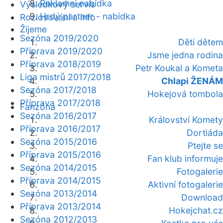
Reklamní nabídka
Výsledkový servis
Hrdý partner - nabídka
Rozlosování a info
Žijeme
Sezóna 2019/2020
Děti dětem
Příprava 2019/2020
Jsme jedna rodina
Příprava 2018/2019
Petr Koukal a Kometa
Liga mistrů 2017/2018
Chlapi ŽENÁM
Sezóna 2017/2018
Hokejová tombola
Příprava 2017/2018
Fanzóna
Sezóna 2016/2017
Království Komety
Příprava 2016/2017
Dortiáda
Sezóna 2015/2016
Ptejte se
Příprava 2015/2016
Fan klub informuje
Sezóna 2014/2015
Fotogalerie
Příprava 2014/2015
Aktivní fotogalerie
Sezóna 2013/2014
Download
Příprava 2013/2014
Hokejchat.cz
Sezóna 2012/2013