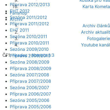
Kostka pro vás
Příprava 2012/2013
Karta Kometa
EHT 2012
Fanshop
Sezóna 2011/2012
Archiv
Příprava 2011/2012
Archiv článků
EHT 2011
Archiv aktualit
Sezóna 2010/2011
Fotogalerie
Příprava 2010/2011
Youtube kanál
Sezóna 2009/2010
ČF1:
Hradec - Kometa 1:3
Příprava 2009/2010
Sezóna 2008/2009
Příprava 2008/2009
Sezóna 2007/2008
Příprava 2007/2008
Sezóna 2006/2007
Příprava 2006/2007
Sezóna 2005/2006
Příprava 2005/2006