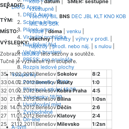
kolo
|
datum
|
SMĚR:
sestupně
|
SEŘADIT:
DRFG Arena
vzestupně
|
DRFG Arena
všechny
BIL
BNS
DEC
JBL
KLT
KNO
KOB
TÝM:
Schéma tribun
MIL
RIS
SOK
Plánek areny
MÍSTO:
všude
|
doma
|
venku
|
Virtuální prohlídka
všechny
|
remízy
|
výhry v prodl.
|
VÝSLEDKY:
Návštěvní řád
nájezdy
|
prodl. nebo náj.
|
s nulou
|
Veřejné bruslení
Zobrazit
tabulku
této sezóny a soutěže.
PRESS: pro novináře
Tučně je vyznačen tým soupeře.
Rozpis ledové plochy
35
11.02.2012
Benešov
Sokolov
8:2
Vstupenky
Permanentky 18/19
33
04.02.2012
Benešov
Řisuty
1:0
Přípravná utkání 18/19
32
01.02.2012
Benešov
Kobra Praha
4:5
Vstupenky 18/19
30
21.01.2012
Benešov
Bílina
1:0sn
Uvolňování míst
28
14.01.2012
Benešov
Děčín
2:6
Zvýhodněné
27
11.01.2012
Benešov
Klatovy
2:4
On-line
25
21.12.2011
Benešov
Milevsko
1:2sn
A-tým