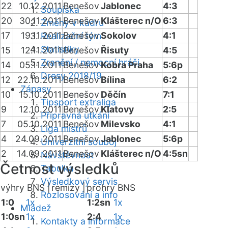
22
10.12.2011
Benešov
Jablonec
4:3
Soupiska
20
30.11.2011
Benešov
Klášterec n/O
6:3
Změny v kádru
17
19.11.2011
Benešov
Sokolov
4:1
Realizační tým
Statistiky
15
12.11.2011
Benešov
Řisuty
4:5
Zranění / nemocní hráči
14
05.11.2011
Benešov
Kobra Praha
5:6p
Dresy 2018/19
12
22.10.2011
Benešov
Bílina
6:2
Zápasy
10
15.10.2011
Benešov
Děčín
7:1
Tipsport extraliga
9
12.10.2011
Benešov
Klatovy
2:5
Přípravná utkání
7
05.10.2011
Benešov
Milevsko
4:1
Liga mistrů
4
24.09.2011
Benešov
Jablonec
5:6p
Univerzitní souboj
2
14.09.2011
Benešov
Klášterec n/O
4:5sn
Návštěvnost
Četnost výsledků
Tabulka
Výsledkový servis
výhry BNS |
remízy |
prohry BNS
Rozlosování a info
1:0
1x
1:2sn
1x
Mládež
1:0sn
1x
2:4
1x
Kontakty a informace