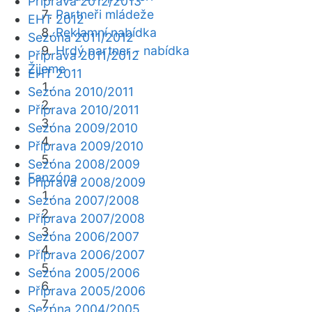
Příprava 2012/2013
Partneři mládeže
EHT 2012
Reklamní nabídka
Sezóna 2011/2012
Hrdý partner - nabídka
Příprava 2011/2012
Žijeme
EHT 2011
Sezóna 2010/2011
Příprava 2010/2011
Sezóna 2009/2010
Příprava 2009/2010
Sezóna 2008/2009
Fanzóna
Příprava 2008/2009
Sezóna 2007/2008
Příprava 2007/2008
Sezóna 2006/2007
Příprava 2006/2007
Sezóna 2005/2006
Příprava 2005/2006
Sezóna 2004/2005