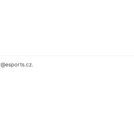
r
@esports.cz.