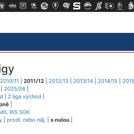
igy
2010/11
|
2011/12
|
2012/13
|
2013/14
|
2014/15
|
2015
|
2025/26
|
ed
|
2.liga východ
|
pně
|
MIL
RIS
SOK
y
|
prodl. nebo náj.
|
s nulou
|