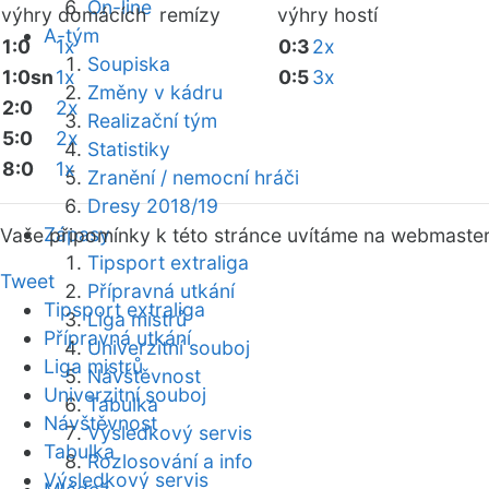
On-line
výhry domácích
remízy
výhry hostí
A-tým
1:0
1x
0:3
2x
Soupiska
1:0sn
1x
0:5
3x
Změny v kádru
2:0
2x
Realizační tým
5:0
2x
Statistiky
8:0
1x
Zranění / nemocní hráči
Dresy 2018/19
Zápasy
Vaše připomínky k této stránce uvítáme na webmaste
Tipsport extraliga
Tweet
Přípravná utkání
Tipsport extraliga
Liga mistrů
Přípravná utkání
Univerzitní souboj
Liga mistrů
Návštěvnost
Univerzitní souboj
Tabulka
Návštěvnost
Výsledkový servis
Tabulka
Rozlosování a info
Výsledkový servis