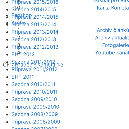
Kostka pro vás
Příprava 2015/2016
Karta Kometa
Sezóna 2014/2015
Fanshop
Příprava 2014/2015
Archiv
Sezóna 2013/2014
Archiv článků
Příprava 2013/2014
Archiv aktualit
Sezóna 2012/2013
Fotogalerie
Příprava 2012/2013
Youtube kanál
EHT 2012
Sezóna 2011/2012
ČF1:
Hradec - Kometa 1:3
Příprava 2011/2012
EHT 2011
Sezóna 2010/2011
Příprava 2010/2011
Sezóna 2009/2010
Příprava 2009/2010
Sezóna 2008/2009
Příprava 2008/2009