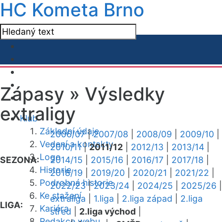
HC Kometa Brno
Zápasy »
Výsledky
extraligy
Klub
Základní údaje
2006/07
|
2007/08
|
2008/09
|
2009/10
|
Vedení a kontakty
2010/11
|
2011/12
|
2012/13
|
2013/14
|
Logo
SEZONA:
2014/15
|
2015/16
|
2016/17
|
2017/18
|
Historie
2018/19
|
2019/20
|
2020/21
|
2021/22
|
Podrobná historie
2022/23
|
2023/24
|
2024/25
|
2025/26
|
Ke stažení
extraliga
|
1.liga
|
2.liga západ
|
2.liga
LIGA:
Kariéra
střed
|
2.liga východ
|
Redakce webu