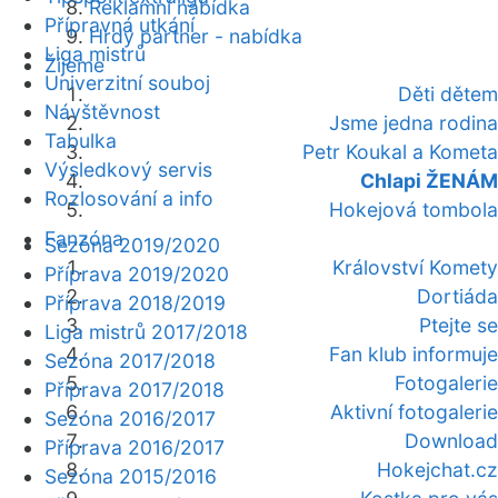
Reklamní nabídka
Přípravná utkání
Hrdý partner - nabídka
Liga mistrů
Žijeme
Univerzitní souboj
Děti dětem
Návštěvnost
Jsme jedna rodina
Tabulka
Petr Koukal a Kometa
Výsledkový servis
Chlapi ŽENÁM
Rozlosování a info
Hokejová tombola
Fanzóna
Sezóna 2019/2020
Království Komety
Příprava 2019/2020
Dortiáda
Příprava 2018/2019
Ptejte se
Liga mistrů 2017/2018
Fan klub informuje
Sezóna 2017/2018
Fotogalerie
Příprava 2017/2018
Aktivní fotogalerie
Sezóna 2016/2017
Download
Příprava 2016/2017
Hokejchat.cz
Sezóna 2015/2016