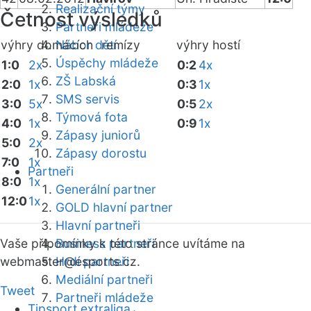
Realizační týmy
Četnost výsledků
Partneři mládeže
výhry domácích
Nábor dětí
remízy
výhry hostí
Úspěchy mládeže
1:0
2x
0:2
4x
ZŠ Labská
2:0
1x
0:3
1x
SMS servis
3:0
5x
0:5
2x
Týmová fota
4:0
1x
0:9
1x
Zápasy juniorů
5:0
2x
Zápasy dorostu
7:0
1x
Partneři
8:0
1x
Generální partner
12:0
1x
GOLD hlavní partner
Hlavní partneři
Vaše připomínky k této stránce uvítáme na
Business partneři
webmaster
Hrdí partneři
@esports.cz.
Mediální partneři
Tweet
Partneři mládeže
Tipsport extraliga