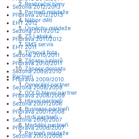
Realizační týmy
Sezóna 2012/2013
Partneři mládeže
Příprava 2012/2013
Nábor dětí
EHT 2012
Úspěchy mládeže
Sezóna 2011/2012
ZŠ Labská
Příprava 2011/2012
SMS servis
EHT 2011
Týmová fota
Sezóna 2010/2011
Zápasy juniorů
Příprava 2010/2011
Zápasy dorostu
Sezóna 2009/2010
Partneři
Příprava 2009/2010
Generální partner
Sezóna 2008/2009
GOLD hlavní partner
Příprava 2008/2009
Hlavní partneři
Sezóna 2007/2008
Business partneři
Příprava 2007/2008
Hrdí partneři
Sezóna 2006/2007
Mediální partneři
Příprava 2006/2007
Partneři mládeže
Sezóna 2005/2006