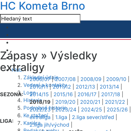
HC Kometa Brno
Zápasy »
Výsledky
extraligy
Klub
Základní údaje
2006/07
|
2007/08
|
2008/09
|
2009/10
|
Vedení a kontakty
2010/11
|
2011/12
|
2012/13
|
2013/14
|
Logo
SEZONA:
2014/15
|
2015/16
|
2016/17
|
2017/18
|
Historie
2018/19
|
2019/20
|
2020/21
|
2021/22
|
Podrobná historie
2022/23
|
2023/24
|
2024/25
|
2025/26
|
Ke stažení
extraliga
|
1.liga
|
2.liga sever/střed
|
LIGA:
Kariéra
2.liga jih/východ
|
Redakce webu