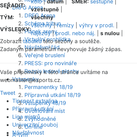
kolo
|
datum
|
SMĚR:
sestupně
|
SEŘADIT:
DRFG Arena
vzestupně
|
DRFG Arena
TÝM:
všechny
Schéma tribun
všechny
|
remízy
|
výhry v prodl.
|
VÝSLEDKY:
Plánek areny
nájezdy
|
prodl. nebo náj.
|
s nulou
|
Virtuální prohlídka
Zobrazit
tabulku
této sezóny a soutěže.
Návštěvní řád
Zadaným parametrům nevyhovuje žádný zápas.
Veřejné bruslení
PRESS: pro novináře
Rozpis ledové plochy
Vaše připomínky k této stránce uvítáme na
Vstupenky
webmaster
@esports.cz.
Permanentky 18/19
Tweet
Přípravná utkání 18/19
Tipsport extraliga
Vstupenky 18/19
Přípravná utkání
Uvolňování míst
Liga mistrů
Zvýhodněné
Univerzitní souboj
On-line
Návštěvnost
A-tým