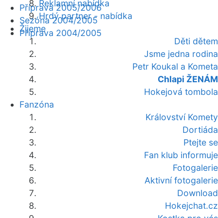
Reklamní nabídka
Příprava 2005/2006
Hrdý partner - nabídka
Sezóna 2004/2005
Žijeme
Příprava 2004/2005
Děti dětem
Jsme jedna rodina
Petr Koukal a Kometa
Chlapi ŽENÁM
Hokejová tombola
Fanzóna
Království Komety
Dortiáda
Ptejte se
Fan klub informuje
Fotogalerie
Aktivní fotogalerie
Download
Hokejchat.cz