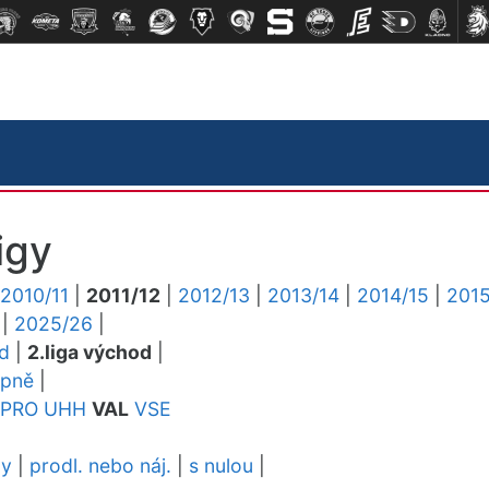
igy
2010/11
|
2011/12
|
2012/13
|
2013/14
|
2014/15
|
2015
|
2025/26
|
ed
|
2.liga východ
|
upně
|
PRO
UHH
VAL
VSE
dy
|
prodl. nebo náj.
|
s nulou
|