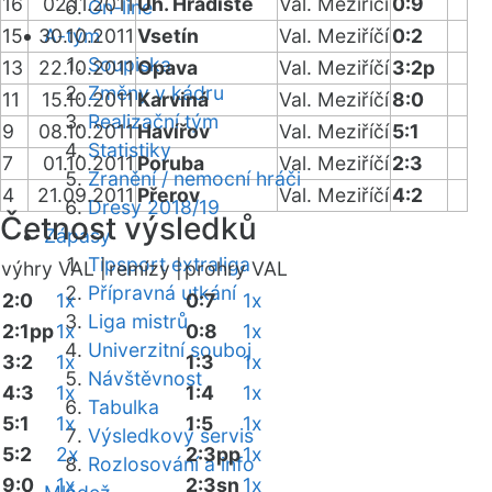
16
02.11.2011
Uh. Hradiště
Val. Meziříčí
0:9
On-line
15
30.10.2011
A-tým
Vsetín
Val. Meziříčí
0:2
Soupiska
13
22.10.2011
Opava
Val. Meziříčí
3:2p
Změny v kádru
11
15.10.2011
Karviná
Val. Meziříčí
8:0
Realizační tým
9
08.10.2011
Havířov
Val. Meziříčí
5:1
Statistiky
7
01.10.2011
Poruba
Val. Meziříčí
2:3
Zranění / nemocní hráči
4
21.09.2011
Přerov
Val. Meziříčí
4:2
Dresy 2018/19
Četnost výsledků
Zápasy
Tipsport extraliga
výhry VAL |
remízy |
prohry VAL
Přípravná utkání
2:0
1x
0:7
1x
Liga mistrů
2:1pp
1x
0:8
1x
Univerzitní souboj
3:2
1x
1:3
1x
Návštěvnost
4:3
1x
1:4
1x
Tabulka
5:1
1x
1:5
1x
Výsledkový servis
5:2
2x
2:3pp
1x
Rozlosování a info
9:0
1x
2:3sn
1x