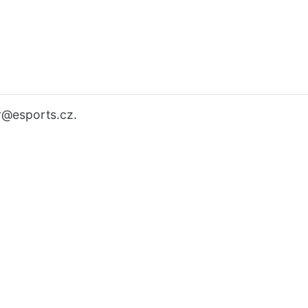
r
@esports.cz.