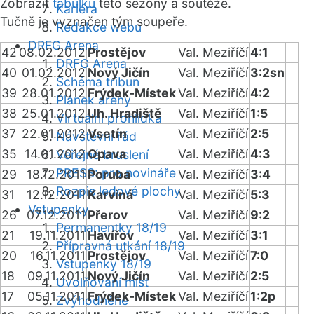
Zobrazit
tabulku
této sezóny a soutěže.
Kariéra
Tučně je vyznačen tým soupeře.
Redakce webu
DRFG Arena
42
08.02.2012
Prostějov
Val. Meziříčí
4:1
DRFG Arena
40
01.02.2012
Nový Jičín
Val. Meziříčí
3:2sn
Schéma tribun
39
28.01.2012
Frýdek-Místek
Val. Meziříčí
4:2
Plánek areny
38
25.01.2012
Uh. Hradiště
Val. Meziříčí
1:5
Virtuální prohlídka
37
22.01.2012
Vsetín
Val. Meziříčí
2:5
Návštěvní řád
35
14.01.2012
Opava
Val. Meziříčí
4:3
Veřejné bruslení
PRESS: pro novináře
29
18.12.2011
Poruba
Val. Meziříčí
3:4
Rozpis ledové plochy
31
12.12.2011
Karviná
Val. Meziříčí
5:3
Vstupenky
26
07.12.2011
Přerov
Val. Meziříčí
9:2
Permanentky 18/19
21
19.11.2011
Havířov
Val. Meziříčí
3:1
Přípravná utkání 18/19
20
16.11.2011
Prostějov
Val. Meziříčí
7:0
Vstupenky 18/19
18
09.11.2011
Nový Jičín
Val. Meziříčí
2:5
Uvolňování míst
17
05.11.2011
Frýdek-Místek
Val. Meziříčí
1:2p
Zvýhodněné