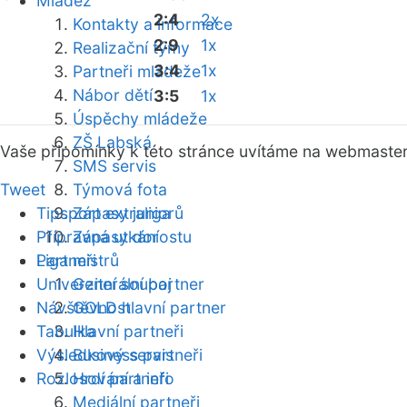
Mládež
2:4
2x
Kontakty a informace
2:9
1x
Realizační týmy
3:4
1x
Partneři mládeže
Nábor dětí
3:5
1x
Úspěchy mládeže
ZŠ Labská
Vaše připomínky k této stránce uvítáme na webmaste
SMS servis
Tweet
Týmová fota
Tipsport extraliga
Zápasy juniorů
Přípravná utkání
Zápasy dorostu
Partneři
Liga mistrů
Univerzitní souboj
Generální partner
Návštěvnost
GOLD hlavní partner
Tabulka
Hlavní partneři
Výsledkový servis
Business partneři
Rozlosování a info
Hrdí partneři
Mediální partneři