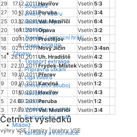
29
17.12.2011
Havířov
Vsetín
5:3
Soupiska
27
10.12.2011
Poruba
Vsetín
3:4
Změny v kádru
25
03.12.2011
Val. Meziříčí
Vsetín
6:4
Realizační tým
Statistiky
20
16.11.2011
Opava
Vsetín
3:2
Zranění / nemocní hráči
18
09.11.2011
Prostějov
Vsetín
5:1
Dresy 2018/19
16
02.11.2011
Nový Jičín
Vsetín
3:4sn
Zápasy
14
26.10.2011
Uh. Hradiště
Vsetín
4:2
Tipsport extraliga
13
22.10.2011
Frýdek-Místek
Vsetín
5:3
Přípravná utkání
12
19.10.2011
Přerov
Vsetín
6:2
Liga mistrů
9
09.10.2011
Karviná
Vsetín
1:2
Univerzitní souboj
7
01.10.2011
Havířov
Vsetín
4:3
Návštěvnost
5
24.09.2011
Tabulka
Poruba
Vsetín
1:2
Výsledkový servis
3
17.09.2011
Val. Meziříčí
Vsetín
3:4
Rozlosování a info
Četnost výsledků
Mládež
výhry VSE |
remízy |
prohry VSE
Kontakty a informace