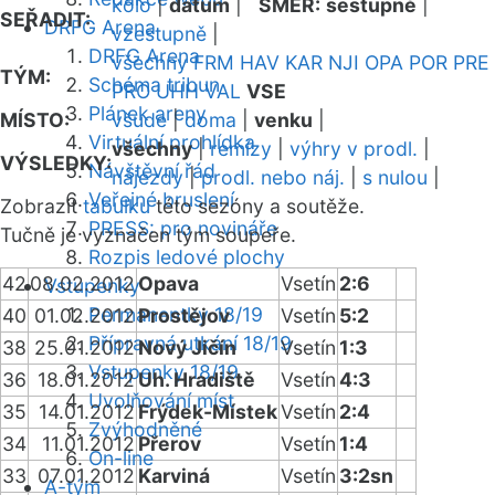
kolo
|
datum
|
SMĚR:
sestupně
|
SEŘADIT:
DRFG Arena
vzestupně
|
DRFG Arena
všechny
FRM
HAV
KAR
NJI
OPA
POR
PRE
TÝM:
Schéma tribun
PRO
UHH
VAL
VSE
Plánek areny
MÍSTO:
všude
|
doma
|
venku
|
Virtuální prohlídka
všechny
|
remízy
|
výhry v prodl.
|
VÝSLEDKY:
Návštěvní řád
nájezdy
|
prodl. nebo náj.
|
s nulou
|
Veřejné bruslení
Zobrazit
tabulku
této sezóny a soutěže.
PRESS: pro novináře
Tučně je vyznačen tým soupeře.
Rozpis ledové plochy
42
08.02.2012
Opava
Vsetín
2:6
Vstupenky
Permanentky 18/19
40
01.02.2012
Prostějov
Vsetín
5:2
Přípravná utkání 18/19
38
25.01.2012
Nový Jičín
Vsetín
1:3
Vstupenky 18/19
36
18.01.2012
Uh. Hradiště
Vsetín
4:3
Uvolňování míst
35
14.01.2012
Frýdek-Místek
Vsetín
2:4
Zvýhodněné
34
11.01.2012
Přerov
Vsetín
1:4
On-line
33
07.01.2012
Karviná
Vsetín
3:2sn
A-tým