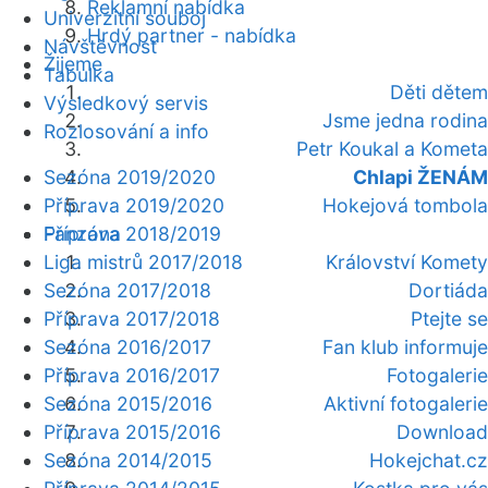
Reklamní nabídka
Univerzitní souboj
Hrdý partner - nabídka
Návštěvnost
Žijeme
Tabulka
Děti dětem
Výsledkový servis
Jsme jedna rodina
Rozlosování a info
Petr Koukal a Kometa
Sezóna 2019/2020
Chlapi ŽENÁM
Příprava 2019/2020
Hokejová tombola
Fanzóna
Příprava 2018/2019
Liga mistrů 2017/2018
Království Komety
Sezóna 2017/2018
Dortiáda
Příprava 2017/2018
Ptejte se
Sezóna 2016/2017
Fan klub informuje
Příprava 2016/2017
Fotogalerie
Sezóna 2015/2016
Aktivní fotogalerie
Příprava 2015/2016
Download
Sezóna 2014/2015
Hokejchat.cz