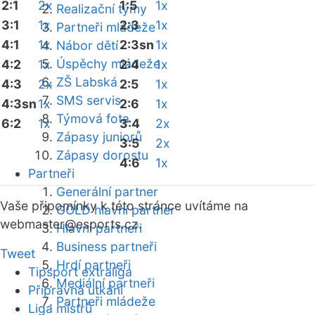
2:1
2x
1:5
1x
Realizační týmy
3:1
1x
2:3
1x
Partneři mládeže
4:1
1x
2:3sn
1x
Nábor dětí
Úspěchy mládeže
4:2
1x
2:4
1x
ZŠ Labská
4:3
2x
2:5
1x
SMS servis
4:3sn
1x
2:6
1x
Týmová fota
6:2
1x
3:4
2x
Zápasy juniorů
3:5
2x
Zápasy dorostu
4:6
1x
Partneři
Generální partner
Vaše připomínky k této stránce uvítáme na
GOLD hlavní partner
webmaster
@esports.cz.
Hlavní partneři
Business partneři
Tweet
Hrdí partneři
Tipsport extraliga
Mediální partneři
Přípravná utkání
Partneři mládeže
Liga mistrů