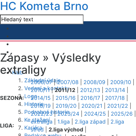
HC Kometa Brno
Zápasy »
Výsledky
extraligy
Klub
Základní údaje
2006/07
|
2007/08
|
2008/09
|
2009/10
|
Vedení a kontakty
2010/11
|
2011/12
|
2012/13
|
2013/14
|
Logo
SEZONA:
2014/15
|
2015/16
|
2016/17
|
2017/18
|
Historie
2018/19
|
2019/20
|
2020/21
|
2021/22
|
Podrobná historie
2022/23
|
2023/24
|
2024/25
|
2025/26
|
Ke stažení
extraliga
|
1.liga
|
2.liga západ
|
2.liga
LIGA:
Kariéra
střed
|
2.liga východ
|
Redakce webu