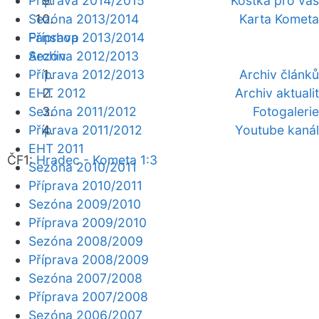
Příprava 2014/2015
Kostka pro vás
Sezóna 2013/2014
Karta Kometa
Fanshop
Příprava 2013/2014
Archiv
Sezóna 2012/2013
Příprava 2012/2013
Archiv článků
EHT 2012
Archiv aktualit
Sezóna 2011/2012
Fotogalerie
Příprava 2011/2012
Youtube kanál
EHT 2011
ČF1:
Hradec - Kometa 1:3
Sezóna 2010/2011
Příprava 2010/2011
Sezóna 2009/2010
Příprava 2009/2010
Sezóna 2008/2009
Příprava 2008/2009
Sezóna 2007/2008
Příprava 2007/2008
Sezóna 2006/2007