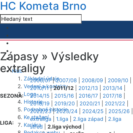
HC Kometa Brno
Zápasy »
Výsledky
extraligy
Klub
Základní údaje
2006/07
|
2007/08
|
2008/09
|
2009/10
|
Vedení a kontakty
2010/11
|
2011/12
|
2012/13
|
2013/14
|
Logo
SEZONA:
2014/15
|
2015/16
|
2016/17
|
2017/18
|
Historie
2018/19
|
2019/20
|
2020/21
|
2021/22
|
Podrobná historie
2022/23
|
2023/24
|
2024/25
|
2025/26
|
Ke stažení
extraliga
|
1.liga
|
2.liga západ
|
2.liga
LIGA:
Kariéra
střed
|
2.liga východ
|
Redakce webu