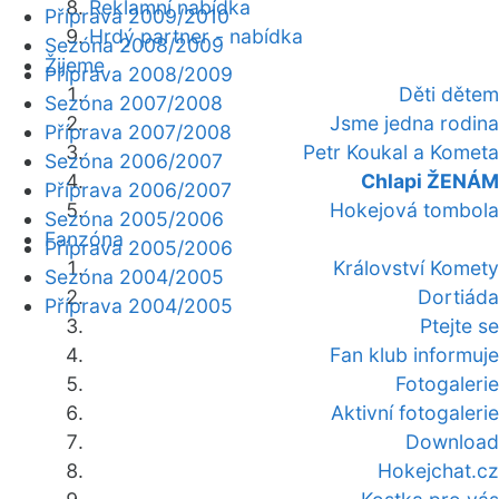
Reklamní nabídka
Příprava 2009/2010
Hrdý partner - nabídka
Sezóna 2008/2009
Žijeme
Příprava 2008/2009
Děti dětem
Sezóna 2007/2008
Jsme jedna rodina
Příprava 2007/2008
Petr Koukal a Kometa
Sezóna 2006/2007
Chlapi ŽENÁM
Příprava 2006/2007
Hokejová tombola
Sezóna 2005/2006
Fanzóna
Příprava 2005/2006
Království Komety
Sezóna 2004/2005
Dortiáda
Příprava 2004/2005
Ptejte se
Fan klub informuje
Fotogalerie
Aktivní fotogalerie
Download
Hokejchat.cz