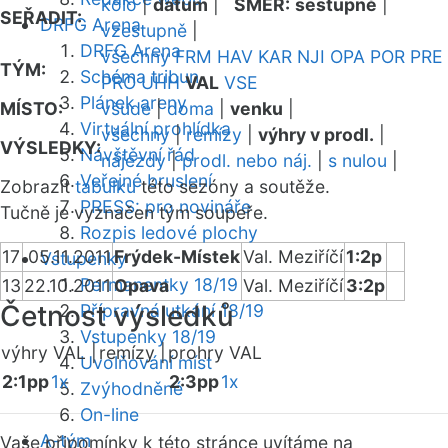
kolo
|
datum
|
SMĚR:
sestupně
|
SEŘADIT:
DRFG Arena
vzestupně
|
DRFG Arena
všechny
FRM
HAV
KAR
NJI
OPA
POR
PRE
TÝM:
Schéma tribun
PRO
UHH
VAL
VSE
Plánek areny
MÍSTO:
všude
|
doma
|
venku
|
Virtuální prohlídka
všechny
|
remízy
|
výhry v prodl.
|
VÝSLEDKY:
Návštěvní řád
nájezdy
|
prodl. nebo náj.
|
s nulou
|
Veřejné bruslení
Zobrazit
tabulku
této sezóny a soutěže.
PRESS: pro novináře
Tučně je vyznačen tým soupeře.
Rozpis ledové plochy
17
05.11.2011
Frýdek-Místek
Val. Meziříčí
1:2p
Vstupenky
Permanentky 18/19
13
22.10.2011
Opava
Val. Meziříčí
3:2p
Četnost výsledků
Přípravná utkání 18/19
Vstupenky 18/19
výhry VAL |
remízy |
prohry VAL
Uvolňování míst
2:1pp
1x
2:3pp
1x
Zvýhodněné
On-line
A-tým
Vaše připomínky k této stránce uvítáme na