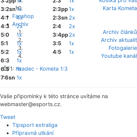
Kostka pro vás
3:2pp
1x
2:3
1x
Karta Kometa
3:2sn
1x
2:3pp
1x
Fanshop
4:1
4x
2:3sn
2x
Archiv
4:3
2x
2:4
2x
Archiv článků
5:0
1x
3:4pp
2x
Archiv aktualit
5:1
1x
3:5
1x
Fotogalerie
5:2
1x
4:5
1x
Youtube kanál
6:3
1x
ČF1:
Hradec - Kometa 1:3
6:5
1x
7:6sn
1x
Vaše připomínky k této stránce uvítáme na
webmaster
@esports.cz.
Tweet
Tipsport extraliga
Přípravná utkání