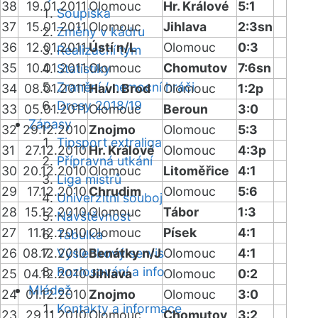
38
19.01.2011
Olomouc
Hr. Králové
5:1
Soupiska
37
15.01.2011
Olomouc
Jihlava
2:3sn
Změny v kádru
36
12.01.2011
Ústí n/L
Olomouc
0:3
Realizační tým
35
10.01.2011
Olomouc
Chomutov
7:6sn
Statistiky
Zranění / nemocní hráči
34
08.01.2011
Havl. Brod
Olomouc
1:2p
Dresy 2018/19
33
05.01.2011
Olomouc
Beroun
3:0
Zápasy
32
29.12.2010
Znojmo
Olomouc
5:3
Tipsport extraliga
31
27.12.2010
Hr. Králové
Olomouc
4:3p
Přípravná utkání
30
20.12.2010
Olomouc
Litoměřice
4:1
Liga mistrů
29
17.12.2010
Chrudim
Olomouc
5:6
Univerzitní souboj
28
15.12.2010
Olomouc
Tábor
1:3
Návštěvnost
27
11.12.2010
Olomouc
Písek
4:1
Tabulka
26
08.12.2010
Výsledkový servis
Benátky n/J
Olomouc
4:1
Rozlosování a info
25
04.12.2010
Jihlava
Olomouc
0:2
Mládež
24
01.12.2010
Znojmo
Olomouc
3:0
Kontakty a informace
23
29.11.2010
Olomouc
Chomutov
3:2