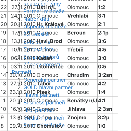
Realizační týmy
22
27.11.2010
Ústí n/L
Olomouc
1:2
Partneři mládeže
21
24.11.2010
Olomouc
Vrchlabí
3:1
Nábor dětí
20
20.11.2010
Hr. Králové
Olomouc
2:1
Úspěchy mládeže
19
17.11.2010
Olomouc
Beroun
2:1p
ZŠ Labská
18
13.11.2010
Havl. Brod
Olomouc
3:6
SMS servis
Týmová fota
17
10.11.2010
Olomouc
Třebíč
4:5
Zápasy juniorů
16
06.11.2010
Kadaň
Olomouc
3:0
Zápasy dorostu
15
03.11.2010
Litoměřice
Olomouc
0:5
Partneři
14
30.10.2010
Olomouc
Chrudim
3:2sn
Generální partner
13
27.10.2010
Tábor
Olomouc
4:2
GOLD hlavní partner
12
23.10.2010
Písek
Olomouc
1:4
Hlavní partneři
11
20.10.2010
Olomouc
Benátky n/J
4:1
Business partneři
10
16.10.2010
Olomouc
Jihlava
2:3sn
Hrdí partneři
9
13.10.2010
Olomouc
Znojmo
3:2p
Mediální partneři
Partneři mládeže
8
09.10.2010
Chomutov
Olomouc
1:0