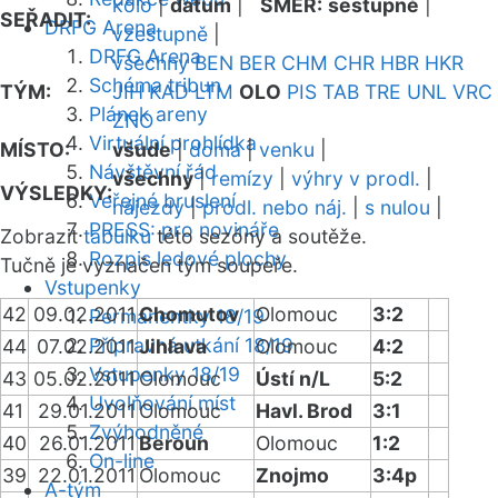
kolo
|
datum
|
SMĚR:
sestupně
|
SEŘADIT:
DRFG Arena
vzestupně
|
DRFG Arena
všechny
BEN
BER
CHM
CHR
HBR
HKR
Schéma tribun
TÝM:
JIH
KAD
LTM
OLO
PIS
TAB
TRE
UNL
VRC
Plánek areny
ZNO
Virtuální prohlídka
MÍSTO:
všude
|
doma
|
venku
|
Návštěvní řád
všechny
|
remízy
|
výhry v prodl.
|
VÝSLEDKY:
Veřejné bruslení
nájezdy
|
prodl. nebo náj.
|
s nulou
|
PRESS: pro novináře
Zobrazit
tabulku
této sezóny a soutěže.
Rozpis ledové plochy
Tučně je vyznačen tým soupeře.
Vstupenky
42
09.02.2011
Chomutov
Olomouc
3:2
Permanentky 18/19
Přípravná utkání 18/19
44
07.02.2011
Jihlava
Olomouc
4:2
Vstupenky 18/19
43
05.02.2011
Olomouc
Ústí n/L
5:2
Uvolňování míst
41
29.01.2011
Olomouc
Havl. Brod
3:1
Zvýhodněné
40
26.01.2011
Beroun
Olomouc
1:2
On-line
39
22.01.2011
Olomouc
Znojmo
3:4p
A-tým