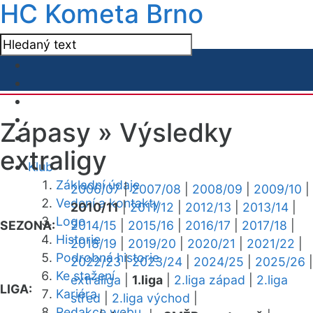
HC Kometa Brno
Zápasy »
Výsledky
extraligy
Klub
Základní údaje
2006/07
|
2007/08
|
2008/09
|
2009/10
|
Vedení a kontakty
2010/11
|
2011/12
|
2012/13
|
2013/14
|
Logo
SEZONA:
2014/15
|
2015/16
|
2016/17
|
2017/18
|
Historie
2018/19
|
2019/20
|
2020/21
|
2021/22
|
Podrobná historie
2022/23
|
2023/24
|
2024/25
|
2025/26
|
Ke stažení
extraliga
|
1.liga
|
2.liga západ
|
2.liga
LIGA:
Kariéra
střed
|
2.liga východ
|
Redakce webu