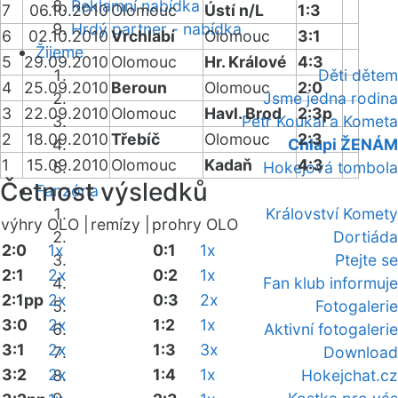
Reklamní nabídka
7
06.10.2010
Olomouc
Ústí n/L
1:3
Hrdý partner - nabídka
6
02.10.2010
Vrchlabí
Olomouc
3:1
Žijeme
5
29.09.2010
Olomouc
Hr. Králové
4:3
Děti dětem
4
25.09.2010
Beroun
Olomouc
2:0
Jsme jedna rodina
3
22.09.2010
Olomouc
Havl. Brod
2:3p
Petr Koukal a Kometa
2
18.09.2010
Třebíč
Olomouc
2:3
Chlapi ŽENÁM
1
15.09.2010
Olomouc
Kadaň
4:3
Hokejová tombola
Četnost výsledků
Fanzóna
Království Komety
výhry OLO |
remízy |
prohry OLO
Dortiáda
2:0
1x
0:1
1x
Ptejte se
2:1
2x
0:2
1x
Fan klub informuje
2:1pp
2x
0:3
2x
Fotogalerie
3:0
2x
1:2
1x
Aktivní fotogalerie
3:1
2x
1:3
3x
Download
3:2
2x
1:4
1x
Hokejchat.cz