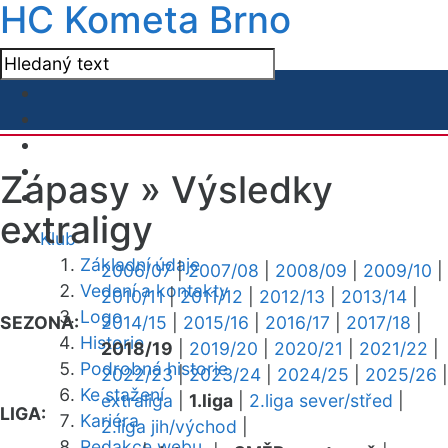
HC Kometa Brno
Zápasy »
Výsledky
extraligy
Klub
Základní údaje
2006/07
|
2007/08
|
2008/09
|
2009/10
|
Vedení a kontakty
2010/11
|
2011/12
|
2012/13
|
2013/14
|
Logo
SEZONA:
2014/15
|
2015/16
|
2016/17
|
2017/18
|
Historie
2018/19
|
2019/20
|
2020/21
|
2021/22
|
Podrobná historie
2022/23
|
2023/24
|
2024/25
|
2025/26
|
Ke stažení
extraliga
|
1.liga
|
2.liga sever/střed
|
LIGA:
Kariéra
2.liga jih/východ
|
Redakce webu