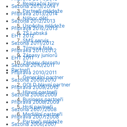
Realizační týmy
Sezóna 2013/2014
Partneři mládeže
Příprava 2013/2014
Nábor dětí
Sezóna 2012/2013
Úspěchy mládeže
Příprava 2012/2013
ZŠ Labská
EHT 2012
SMS servis
Sezóna 2011/2012
Týmová fota
Příprava 2011/2012
Zápasy juniorů
EHT 2011
Zápasy dorostu
Sezóna 2010/2011
Partneři
Příprava 2010/2011
Generální partner
Sezóna 2009/2010
GOLD hlavní partner
Příprava 2009/2010
Hlavní partneři
Sezóna 2008/2009
Business partneři
Příprava 2008/2009
Hrdí partneři
Sezóna 2007/2008
Mediální partneři
Příprava 2007/2008
Partneři mládeže
Sezóna 2006/2007