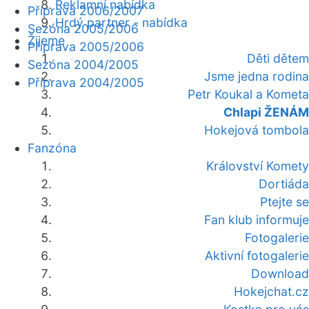
Reklamní nabídka
Příprava 2006/2007
Hrdý partner - nabídka
Sezóna 2005/2006
Žijeme
Příprava 2005/2006
Děti dětem
Sezóna 2004/2005
Jsme jedna rodina
Příprava 2004/2005
Petr Koukal a Kometa
Chlapi ŽENÁM
Hokejová tombola
Fanzóna
Království Komety
Dortiáda
Ptejte se
Fan klub informuje
Fotogalerie
Aktivní fotogalerie
Download
Hokejchat.cz