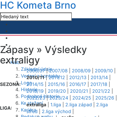
HC Kometa Brno
Zápasy »
Výsledky
extraligy
Klub
Základní údaje
2006/07
|
2007/08
|
2008/09
|
2009/10
|
Vedení a kontakty
2010/11
|
2011/12
|
2012/13
|
2013/14
|
Logo
SEZONA:
2014/15
|
2015/16
|
2016/17
|
2017/18
|
Historie
2018/19
|
2019/20
|
2020/21
|
2021/22
|
Podrobná historie
2022/23
|
2023/24
|
2024/25
|
2025/26
|
Ke stažení
extraliga
|
1.liga
|
2.liga západ
|
2.liga
LIGA:
Kariéra
střed
|
2.liga východ
|
Redakce webu