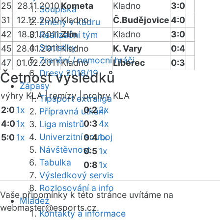
25
28.11.2010
Kometa
Kladno
3:0
Soupiska
31
12.12.2010
Kladno
Č.Budějovice
4:0
Změny v kádru
42
18.01.2011
Zlín
Kladno
3:0
Realizační tým
Statistiky
45
28.01.2011
Kladno
K. Vary
0:4
Zranění / nemocní hráči
47
01.02.2011
Kladno
Liberec
0:3
Dresy 2018/19
Četnost výsledků
Zápasy
výhry KLA |
remízy |
prohry KLA
Tipsport extraliga
2:0
1x
0:2
2x
Přípravná utkání
4:0
1x
0:3
4x
Liga mistrů
Univerzitní souboj
5:0
1x
0:4
1x
Návštěvnost
0:5
1x
Tabulka
0:8
1x
Výsledkový servis
Rozlosování a info
Vaše připomínky k této stránce uvítáme na
Mládež
webmaster
@esports.cz.
Kontakty a informace