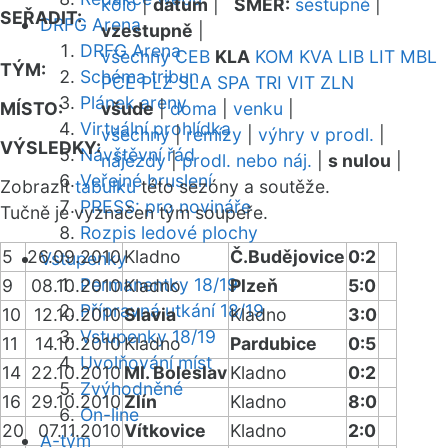
kolo
|
datum
|
SMĚR:
sestupně
|
SEŘADIT:
DRFG Arena
vzestupně
|
DRFG Arena
všechny
CEB
KLA
KOM
KVA
LIB
LIT
MBL
TÝM:
Schéma tribun
PCE
PLZ
SLA
SPA
TRI
VIT
ZLN
Plánek areny
MÍSTO:
všude
|
doma
|
venku
|
Virtuální prohlídka
všechny
|
remízy
|
výhry v prodl.
|
VÝSLEDKY:
Návštěvní řád
nájezdy
|
prodl. nebo náj.
|
s nulou
|
Veřejné bruslení
Zobrazit
tabulku
této sezóny a soutěže.
PRESS: pro novináře
Tučně je vyznačen tým soupeře.
Rozpis ledové plochy
5
26.09.2010
Kladno
Č.Budějovice
0:2
Vstupenky
Permanentky 18/19
9
08.10.2010
Kladno
Plzeň
5:0
Přípravná utkání 18/19
10
12.10.2010
Slavia
Kladno
3:0
Vstupenky 18/19
11
14.10.2010
Kladno
Pardubice
0:5
Uvolňování míst
14
22.10.2010
Ml. Boleslav
Kladno
0:2
Zvýhodněné
16
29.10.2010
Zlín
Kladno
8:0
On-line
20
07.11.2010
Vítkovice
Kladno
2:0
A-tým