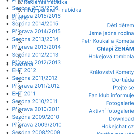
Příprava 2016/2017
Reklamní nabídka
Sezóna 2015/2016
Hrdý partner - nabídka
Příprava 2015/2016
Žijeme
Sezóna 2014/2015
Děti dětem
Příprava 2014/2015
Jsme jedna rodina
Sezóna 2013/2014
Petr Koukal a Kometa
Příprava 2013/2014
Chlapi ŽENÁM
Sezóna 2012/2013
Hokejová tombola
Příprava 2012/2013
Fanzóna
EHT 2012
Království Komety
Sezóna 2011/2012
Dortiáda
Příprava 2011/2012
Ptejte se
EHT 2011
Fan klub informuje
Sezóna 2010/2011
Fotogalerie
Příprava 2010/2011
Aktivní fotogalerie
Sezóna 2009/2010
Download
Příprava 2009/2010
Hokejchat.cz
Sezóna 2008/2009