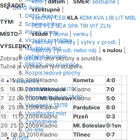
kolo
|
datum
|
SMĚR:
sestupně
|
SEŘADIT:
DRFG Arena
vzestupně
|
DRFG Arena
všechny
CEB
KLA
KOM
KVA
LIB
LIT
MBL
TÝM:
Schéma tribun
PCE
PLZ
SLA
SPA
TRI
VIT
ZLN
Plánek areny
MÍSTO:
všude
|
doma
|
venku
|
Virtuální prohlídka
všechny
|
remízy
|
výhry v prodl.
|
VÝSLEDKY:
Návštěvní řád
nájezdy
|
prodl. nebo náj.
|
s nulou
|
Veřejné bruslení
Zobrazit
tabulku
této sezóny a soutěže.
PRESS: pro novináře
Tučně je vyznačen tým soupeře.
Rozpis ledové plochy
4
15.09.2009
Kladno
Kometa
4:0
Vstupenky
Permanentky 18/19
5
18.09.2009
Vítkovice
Kladno
7:0
Přípravná utkání 18/19
7
22.09.2009
Ml. Boleslav
Kladno
5:0
Vstupenky 18/19
8
25.09.2009
Kladno
Pardubice
6:0
Uvolňování míst
15
11.10.2009
Kladno
Plzeň
0:3
Zvýhodněné
20
25.10.2009
Kladno
Ml. Boleslav
0:1sn
On-line
38
08.01.2010
Kladno
Třinec
0:7
A-tým