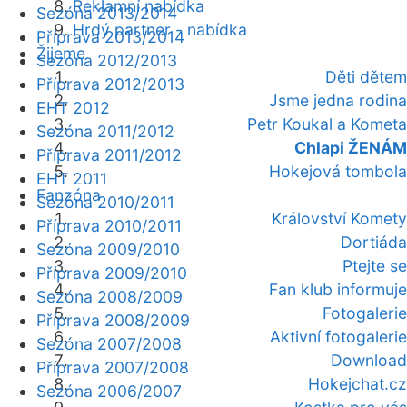
Reklamní nabídka
Sezóna 2013/2014
Hrdý partner - nabídka
Příprava 2013/2014
Žijeme
Sezóna 2012/2013
Děti dětem
Příprava 2012/2013
Jsme jedna rodina
EHT 2012
Petr Koukal a Kometa
Sezóna 2011/2012
Chlapi ŽENÁM
Příprava 2011/2012
Hokejová tombola
EHT 2011
Fanzóna
Sezóna 2010/2011
Království Komety
Příprava 2010/2011
Dortiáda
Sezóna 2009/2010
Ptejte se
Příprava 2009/2010
Fan klub informuje
Sezóna 2008/2009
Fotogalerie
Příprava 2008/2009
Aktivní fotogalerie
Sezóna 2007/2008
Download
Příprava 2007/2008
Hokejchat.cz
Sezóna 2006/2007