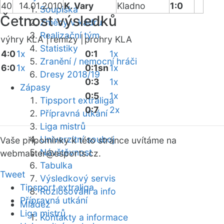
40
14.01.2010
K. Vary
Kladno
1:0
Soupiska
Četnost výsledků
Změny v kádru
Realizační tým
výhry KLA |
remízy |
prohry KLA
Statistiky
4:0
1x
0:1
1x
Zranění / nemocní hráči
6:0
1x
0:1sn
1x
Dresy 2018/19
0:3
1x
Zápasy
0:5
1x
Tipsport extraliga
0:7
2x
Přípravná utkání
Liga mistrů
Univerzitní souboj
Vaše připomínky k této stránce uvítáme na
Návštěvnost
webmaster
@esports.cz.
Tabulka
Tweet
Výsledkový servis
Tipsport extraliga
Rozlosování a info
Přípravná utkání
Mládež
Liga mistrů
Kontakty a informace