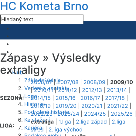
HC Kometa Brno
Zápasy »
Výsledky
extraligy
Klub
Základní údaje
2006/07
|
2007/08
|
2008/09
|
2009/10
Vedení a kontakty
|
2010/11
|
2011/12
|
2012/13
|
2013/14
|
Logo
SEZONA:
2014/15
|
2015/16
|
2016/17
|
2017/18
|
Historie
2018/19
|
2019/20
|
2020/21
|
2021/22
|
Podrobná historie
2022/23
|
2023/24
|
2024/25
|
2025/26
|
Ke stažení
extraliga
|
1.liga
|
2.liga západ
|
2.liga
LIGA:
Kariéra
střed
|
2.liga východ
|
Redakce webu