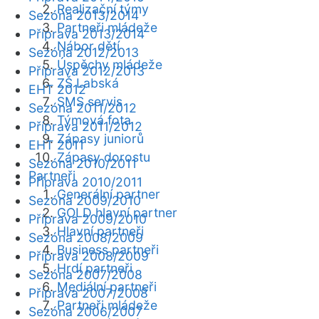
Realizační týmy
Sezóna 2013/2014
Partneři mládeže
Příprava 2013/2014
Nábor dětí
Sezóna 2012/2013
Úspěchy mládeže
Příprava 2012/2013
ZŠ Labská
EHT 2012
SMS servis
Sezóna 2011/2012
Týmová fota
Příprava 2011/2012
Zápasy juniorů
EHT 2011
Zápasy dorostu
Sezóna 2010/2011
Partneři
Příprava 2010/2011
Generální partner
Sezóna 2009/2010
GOLD hlavní partner
Příprava 2009/2010
Hlavní partneři
Sezóna 2008/2009
Business partneři
Příprava 2008/2009
Hrdí partneři
Sezóna 2007/2008
Mediální partneři
Příprava 2007/2008
Partneři mládeže
Sezóna 2006/2007