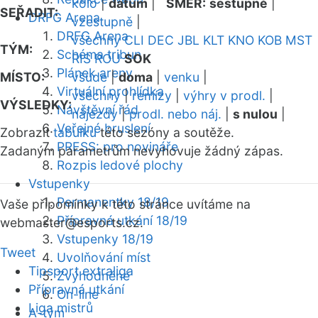
kolo
|
datum
|
SMĚR:
sestupně
|
SEŘADIT:
DRFG Arena
vzestupně
|
DRFG Arena
všechny
CLI
DEC
JBL
KLT
KNO
KOB
MST
TÝM:
Schéma tribun
RIS
ROU
SOK
Plánek areny
MÍSTO:
všude
|
doma
|
venku
|
Virtuální prohlídka
všechny
|
remízy
|
výhry v prodl.
|
VÝSLEDKY:
Návštěvní řád
nájezdy
|
prodl. nebo náj.
|
s nulou
|
Veřejné bruslení
Zobrazit
tabulku
této sezóny a soutěže.
PRESS: pro novináře
Zadaným parametrům nevyhovuje žádný zápas.
Rozpis ledové plochy
Vstupenky
Permanentky 18/19
Vaše připomínky k této stránce uvítáme na
Přípravná utkání 18/19
webmaster
@esports.cz.
Vstupenky 18/19
Tweet
Uvolňování míst
Tipsport extraliga
Zvýhodněné
Přípravná utkání
On-line
Liga mistrů
A-tým