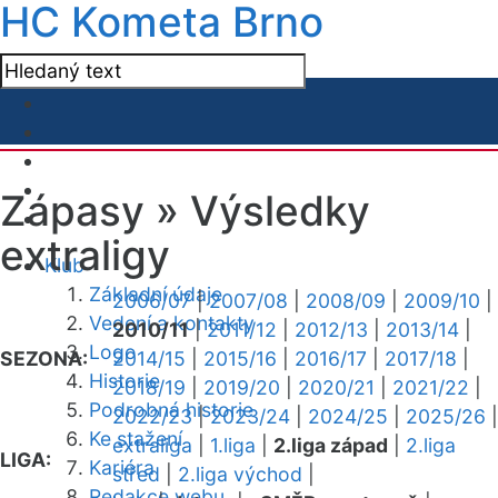
HC Kometa Brno
Zápasy »
Výsledky
extraligy
Klub
Základní údaje
2006/07
|
2007/08
|
2008/09
|
2009/10
|
Vedení a kontakty
2010/11
|
2011/12
|
2012/13
|
2013/14
|
Logo
SEZONA:
2014/15
|
2015/16
|
2016/17
|
2017/18
|
Historie
2018/19
|
2019/20
|
2020/21
|
2021/22
|
Podrobná historie
2022/23
|
2023/24
|
2024/25
|
2025/26
|
Ke stažení
extraliga
|
1.liga
|
2.liga západ
|
2.liga
LIGA:
Kariéra
střed
|
2.liga východ
|
Redakce webu