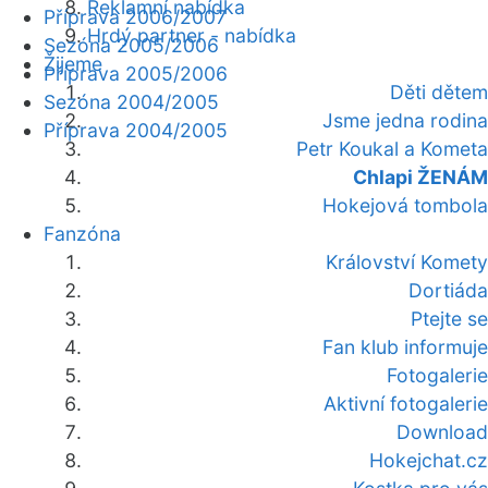
Reklamní nabídka
Příprava 2006/2007
Hrdý partner - nabídka
Sezóna 2005/2006
Žijeme
Příprava 2005/2006
Děti dětem
Sezóna 2004/2005
Jsme jedna rodina
Příprava 2004/2005
Petr Koukal a Kometa
Chlapi ŽENÁM
Hokejová tombola
Fanzóna
Království Komety
Dortiáda
Ptejte se
Fan klub informuje
Fotogalerie
Aktivní fotogalerie
Download
Hokejchat.cz