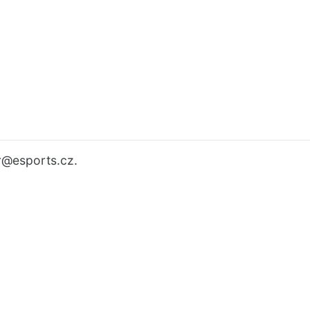
r
@esports.cz.