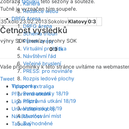
Zobrazit
tabulku
této sezóny a soutěže.
Kariéra
Tučně je vyznačen tým soupeře.
Redakce webu
DRFG Arena
35.kolo
23.02.2013
Sokolov
Klatovy
0:3
DRFG Arena
Četnost výsledků
Schéma tribun
výhry SOK |
remízy |
prohry SOK
Plánek areny
Virtuální prohlídka
0:3
1x
Návštěvní řád
Veřejné bruslení
Vaše připomínky k této stránce uvítáme na webmaste
PRESS: pro novináře
Rozpis ledové plochy
Tweet
Vstupenky
Tipsport extraliga
Permanentky 18/19
Přípravná utkání
Přípravná utkání 18/19
Liga mistrů
Vstupenky 18/19
Univerzitní souboj
Uvolňování míst
Návštěvnost
Zvýhodněné
Tabulka