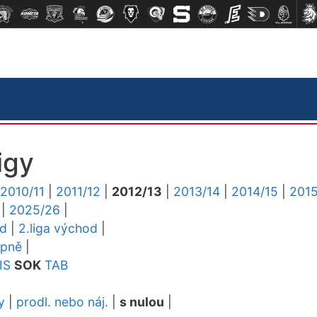
igy
2010/11
|
2011/12
|
2012/13
|
2013/14
|
2014/15
|
2015
|
2025/26
|
ed
|
2.liga východ
|
upně
|
IS
SOK
TAB
y
|
prodl. nebo náj.
|
s nulou
|