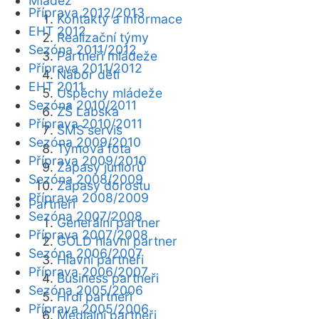
Mládež
Příprava 2012/2013
Kontakty a informace
EHT 2012
Realizační týmy
Sezóna 2011/2012
Partneři mládeže
Příprava 2011/2012
Nábor dětí
EHT 2011
Úspěchy mládeže
Sezóna 2010/2011
ZŠ Labská
Příprava 2010/2011
SMS servis
Sezóna 2009/2010
Týmová fota
Příprava 2009/2010
Zápasy juniorů
Sezóna 2008/2009
Zápasy dorostu
Příprava 2008/2009
Partneři
Sezóna 2007/2008
Generální partner
Příprava 2007/2008
GOLD hlavní partner
Sezóna 2006/2007
Hlavní partneři
Příprava 2006/2007
Business partneři
Sezóna 2005/2006
Hrdí partneři
Příprava 2005/2006
Mediální partneři