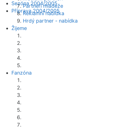
Sezóna 2004/2005
Partneři mládeže
Příprava 2004/2005
Reklamní nabídka
Hrdý partner - nabídka
Žijeme
Fanzóna