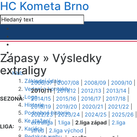
HC Kometa Brno
Zápasy »
Výsledky
extraligy
Klub
Základní údaje
2006/07
|
2007/08
|
2008/09
|
2009/10
|
Vedení a kontakty
2010/11
|
2011/12
|
2012/13
|
2013/14
|
Logo
SEZONA:
2014/15
|
2015/16
|
2016/17
|
2017/18
|
Historie
2018/19
|
2019/20
|
2020/21
|
2021/22
|
Podrobná historie
2022/23
|
2023/24
|
2024/25
|
2025/26
|
Ke stažení
extraliga
|
1.liga
|
2.liga západ
|
2.liga
LIGA:
Kariéra
střed
|
2.liga východ
|
Redakce webu