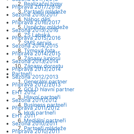
Realizační týmy
Příprava 2017/2018
Partneři mládeže
Sezóna 2016/2017
Nábor dětí
Příprava 2016/2017
Úspěchy mládeže
Sezóna 2015/2016
ZŠ Labská
Příprava 2015/2016
SMS servis
Sezóna 2014/2015
Týmová fota
Příprava 2014/2015
Zápasy juniorů
Sezóna 2013/2014
Zápasy dorostu
Příprava 2013/2014
Partneři
Sezóna 2012/2013
Generální partner
Příprava 2012/2013
GOLD hlavní partner
EHT 2012
Hlavní partneři
Sezóna 2011/2012
Business partneři
Příprava 2011/2012
Hrdí partneři
EHT 2011
Mediální partneři
Sezóna 2010/2011
Partneři mládeže
Příprava 2010/2011