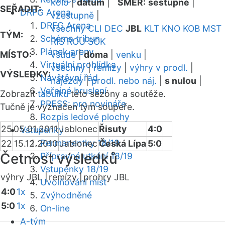
kolo
|
datum
|
SMĚR:
sestupně
|
SEŘADIT:
DRFG Arena
vzestupně
|
DRFG Arena
všechny
CLI
DEC
JBL
KLT
KNO
KOB
MST
TÝM:
Schéma tribun
RIS
ROU
SOK
Plánek areny
MÍSTO:
všude
|
doma
|
venku
|
Virtuální prohlídka
všechny
|
remízy
|
výhry v prodl.
|
VÝSLEDKY:
Návštěvní řád
nájezdy
|
prodl. nebo náj.
|
s nulou
|
Veřejné bruslení
Zobrazit
tabulku
této sezóny a soutěže.
PRESS: pro novináře
Tučně je vyznačen tým soupeře.
Rozpis ledové plochy
25
05.01.2011
Jablonec
Řisuty
4:0
Vstupenky
Permanentky 18/19
22
15.12.2010
Jablonec
Česká Lípa
5:0
Četnost výsledků
Přípravná utkání 18/19
Vstupenky 18/19
výhry JBL |
remízy |
prohry JBL
Uvolňování míst
4:0
1x
Zvýhodněné
5:0
1x
On-line
A-tým