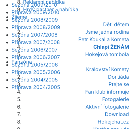
Reklamní nabídka
Sezóna 2009/2010
Hrdý partner - nabídka
Příprava 2009/2010
Žijeme
Sezóna 2008/2009
Děti dětem
Příprava 2008/2009
Jsme jedna rodina
Sezóna 2007/2008
Petr Koukal a Kometa
Příprava 2007/2008
Chlapi ŽENÁM
Sezóna 2006/2007
Hokejová tombola
Příprava 2006/2007
Fanzóna
Sezóna 2005/2006
Království Komety
Příprava 2005/2006
Dortiáda
Sezóna 2004/2005
Ptejte se
Příprava 2004/2005
Fan klub informuje
Fotogalerie
Aktivní fotogalerie
Download
Hokejchat.cz