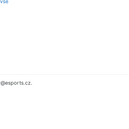
 vše
r
@esports.cz.