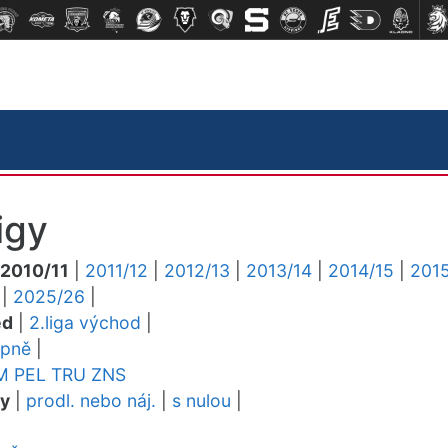
igy
2010/11
|
2011/12
|
2012/13
|
2013/14
|
2014/15
|
2015
|
2025/26
|
ed
|
2.liga východ
|
upně
|
M
PEL
TRU
ZNS
dy
|
prodl. nebo náj.
|
s nulou
|