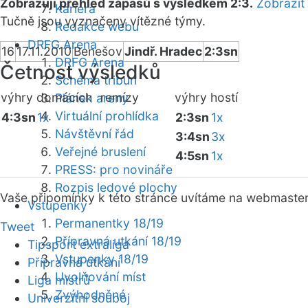
Zobrazuji přehled zápasů s výsledkem 2:3.
Zobrazit
Kariéra
Tučně jsou vyznačeny vítězné týmy.
Redakce webu
DRFG Arena
16
17.11.2010
Benešov
Jindř. Hradec
2:3sn
DRFG Arena
Četnost výsledků
Schéma tribun
výhry domácích
remízy
výhry hostí
Plánek areny
Virtuální prohlídka
4:3sn
1x
2:3sn
1x
Návštěvní řád
3:4sn
3x
Veřejné bruslení
4:5sn
1x
PRESS: pro novináře
Rozpis ledové plochy
Vaše připomínky k této stránce uvítáme na webmaste
Vstupenky
Permanentky 18/19
Tweet
Přípravná utkání 18/19
Tipsport extraliga
Vstupenky 18/19
Přípravná utkání
Uvolňování míst
Liga mistrů
Zvýhodněné
Univerzitní souboj