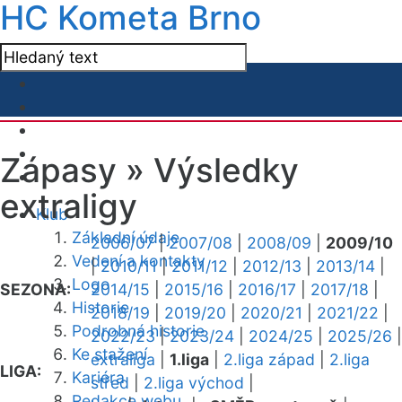
HC Kometa Brno
Zápasy »
Výsledky
extraligy
Klub
Základní údaje
2006/07
|
2007/08
|
2008/09
|
2009/10
Vedení a kontakty
|
2010/11
|
2011/12
|
2012/13
|
2013/14
|
Logo
SEZONA:
2014/15
|
2015/16
|
2016/17
|
2017/18
|
Historie
2018/19
|
2019/20
|
2020/21
|
2021/22
|
Podrobná historie
2022/23
|
2023/24
|
2024/25
|
2025/26
|
Ke stažení
extraliga
|
1.liga
|
2.liga západ
|
2.liga
LIGA:
Kariéra
střed
|
2.liga východ
|
Redakce webu