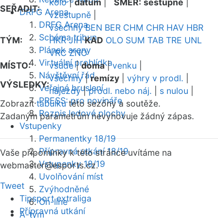
kolo
|
datum
|
SMĚR:
sestupně
|
SEŘADIT:
DRFG Arena
vzestupně
|
DRFG Arena
všechny
BEN
BER
CHM
CHR
HAV
HBR
Schéma tribun
TÝM:
HKR
JIH
KAD
OLO
SUM
TAB
TRE
UNL
Plánek areny
VRC
ZNO
Virtuální prohlídka
MÍSTO:
všude
|
doma
|
venku
|
Návštěvní řád
všechny
|
remízy
|
výhry v prodl.
|
VÝSLEDKY:
Veřejné bruslení
nájezdy
|
prodl. nebo náj.
|
s nulou
|
PRESS: pro novináře
Zobrazit
tabulku
této sezóny a soutěže.
Rozpis ledové plochy
Zadaným parametrům nevyhovuje žádný zápas.
Vstupenky
Permanentky 18/19
Přípravná utkání 18/19
Vaše připomínky k této stránce uvítáme na
Vstupenky 18/19
webmaster
@esports.cz.
Uvolňování míst
Tweet
Zvýhodněné
Tipsport extraliga
On-line
Přípravná utkání
A-tým