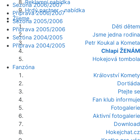
Reklamní nabídka
Sezóna 2006/2007
Hrdý partner - nabídka
Příprava 2006/2007
Žijeme
Sezóna 2005/2006
Děti dětem
Příprava 2005/2006
Jsme jedna rodina
Sezóna 2004/2005
Petr Koukal a Kometa
Příprava 2004/2005
Chlapi ŽENÁM
Hokejová tombola
Fanzóna
Království Komety
Dortiáda
Ptejte se
Fan klub informuje
Fotogalerie
Aktivní fotogalerie
Download
Hokejchat.cz