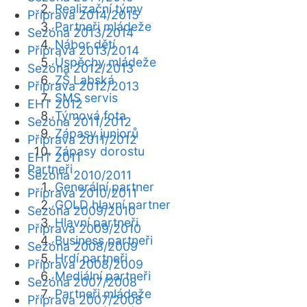
Realizační týmy
Příprava 2014/2015
Partneři mládeže
Sezóna 2013/2014
Nábor dětí
Příprava 2013/2014
Úspěchy mládeže
Sezóna 2012/2013
ZŠ Labská
Příprava 2012/2013
SMS servis
EHT 2012
Týmová fota
Sezóna 2011/2012
Zápasy juniorů
Příprava 2011/2012
Zápasy dorostu
EHT 2011
Partneři
Sezóna 2010/2011
Generální partner
Příprava 2010/2011
GOLD hlavní partner
Sezóna 2009/2010
Hlavní partneři
Příprava 2009/2010
Business partneři
Sezóna 2008/2009
Hrdí partneři
Příprava 2008/2009
Mediální partneři
Sezóna 2007/2008
Partneři mládeže
Příprava 2007/2008