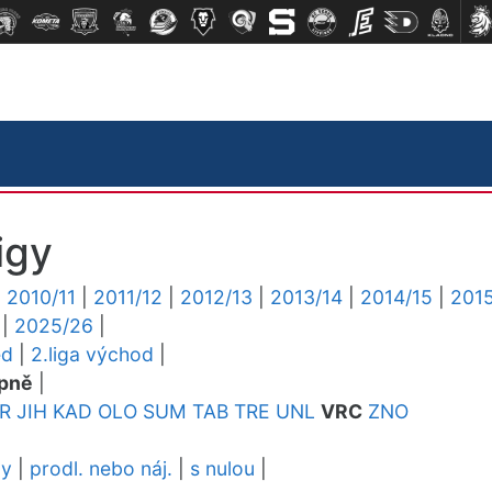
igy
|
2010/11
|
2011/12
|
2012/13
|
2013/14
|
2014/15
|
2015
|
2025/26
|
ed
|
2.liga východ
|
pně
|
R
JIH
KAD
OLO
SUM
TAB
TRE
UNL
VRC
ZNO
dy
|
prodl. nebo náj.
|
s nulou
|