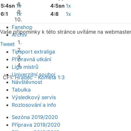
5:4sn
1x
4:5sn
1x
6:1
1x
4:8
1x
Fanshop
Vaše připomínky k této stránce uvítáme na webmaste
Archiv
Tweet
Tipsport extraliga
Přípravná utkání
Liga mistrů
Univerzitní souboj
ČF1:
Hradec - Kometa 1:3
Návštěvnost
Tabulka
Výsledkový servis
Rozlosování a info
Sezóna 2019/2020
Příprava 2019/2020