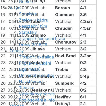
14
26.10.2009
Ústí n/L
Vrchlabí
3:1
On-line
15
28.10.2009
A-tým
Vrchlabí
Beroun
4:1
Soupiska
16
31.10.2009
Vrchlabí
Olomouc
3:6
Změny v kádru
17
04.11.2009
Tábor
Vrchlabí
4:3sn
Realizační tým
18
07.11.2009
Vrchlabí
Chrudim
4:5sn
Statistiky
19
11.11.2009
Znojmo
Vrchlabí
4:1
Zranění / nemocní hráči
20
14.11.2009
Vrchlabí
Chomutov
2:3
Dresy 2018/19
21
18.11.2009
Jihlava
Vrchlabí
3:2
Zápasy
22
21.11.2009
Vrchlabí
Havl. Brod
3:2sn
Tipsport extraliga
23
23.11.2009
Kadaň
Vrchlabí
0:2
Přípravná utkání
Liga mistrů
24
25.11.2009
Vrchlabí
Třebíč
4:8
Univerzitní souboj
25
27.11.2009
Hr. Králové
Vrchlabí
5:4p
Návštěvnost
26
02.12.2009
Vrchlabí
Šumperk
4:2
Tabulka
27
05.12.2009
Benátky n/J
Vrchlabí
0:2
Výsledkový servis
28
09.12.2009
Vrchlabí
Havířov
6:1
Rozlosování a info
29
12.12.2009
Vrchlabí
Ústí n/L
2:1