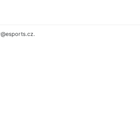
r
@esports.cz.