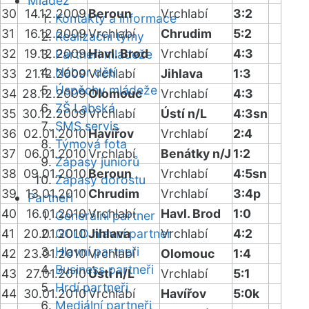
Mládež
30
14.12.2009
Beroun
Vrchlabí
3:2
Kontakty a informace
31
16.12.2009
Vrchlabí
Chrudim
5:2
Realizační týmy
32
19.12.2009
Havl. Brod
Vrchlabí
4:3
Partneři mládeže
Nábor dětí
33
21.12.2009
Vrchlabí
Jihlava
1:3
Úspěchy mládeže
34
28.12.2009
Olomouc
Vrchlabí
4:3
ZŠ Labská
35
30.12.2009
Vrchlabí
Ústí n/L
4:3sn
SMS servis
36
02.01.2010
Havířov
Vrchlabí
2:4
Týmová fota
37
06.01.2010
Vrchlabí
Benátky n/J
1:2
Zápasy juniorů
38
09.01.2010
Beroun
Vrchlabí
4:5sn
Zápasy dorostu
39
13.01.2010
Chrudim
Vrchlabí
3:4p
Partneři
40
16.01.2010
Vrchlabí
Havl. Brod
1:0
Generální partner
41
20.01.2010
GOLD hlavní partner
Jihlava
Vrchlabí
4:2
Hlavní partneři
42
23.01.2010
Vrchlabí
Olomouc
1:4
Business partneři
43
27.01.2010
Ústí n/L
Vrchlabí
5:1
Hrdí partneři
44
30.01.2010
Vrchlabí
Havířov
5:0k
Mediální partneři