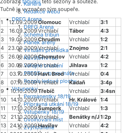
Zobrazit
tabulku
této sezóny a soutěže.
Kariéra
Tučně je vyznačen tým soupeře.
Redakce webu
DRFG Arena
1
12.09.2009
Olomouc
Vrchlabí
3:1
DRFG Arena
2
16.09.2009
Vrchlabí
Tábor
4:3
Schéma tribun
3
19.09.2009
Chrudim
Vrchlabí
1:2
Plánek areny
4
23.09.2009
Vrchlabí
Znojmo
2:1
Virtuální prohlídka
5
26.09.2009
Chomutov
Vrchlabí
4:2
Návštěvní řád
6
30.09.2009
Vrchlabí
Jihlava
1:2
Veřejné bruslení
PRESS: pro novináře
7
03.10.2009
Havl. Brod
Vrchlabí
0:4
Rozpis ledové plochy
8
07.10.2009
Vrchlabí
Kadaň
3:4p
Vstupenky
9
10.10.2009
Třebíč
Vrchlabí
3:4sn
Permanentky 18/19
10
14.10.2009
Vrchlabí
Hr. Králové
1:4
Přípravná utkání 18/19
11
17.10.2009
Šumperk
Vrchlabí
1:3
Vstupenky 18/19
12
21.10.2009
Vrchlabí
Benátky n/J
1:2p
Uvolňování míst
13
24.10.2009
Havířov
Vrchlabí
4:2
Zvýhodněné